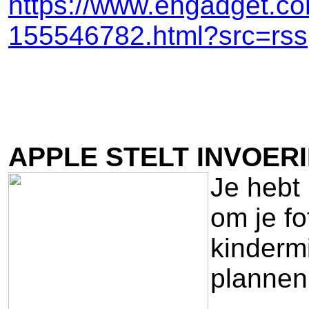
https://www.engadget.com
155546782.html?src=rss
APPLE STELT INVOER
Je hebt 
om je f
kinderm
plannen 