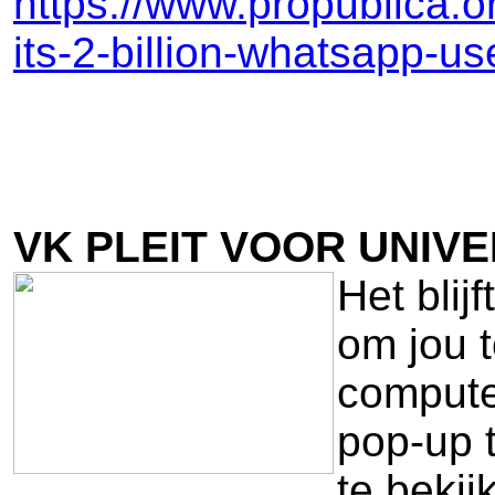
https://www.propublica.o
its-2-billion-whatsapp-us
VK PLEIT VOOR UNIV
Het blij
om jou 
computer
pop-up 
te bekij