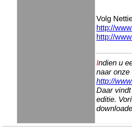
Volg Nettie
http://www
http://www
I
ndien u e
naar onze
http://www
Daar vindt
editie. Vo
downloaden