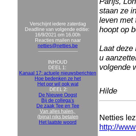
Parijs, Lo
staan ze i
leven met 
Verschijnt iedere zaterdag
hoopt op be
Deadline van volgende editie:
16/9/2021 om 16.00h
Reacties mailen naar
netties@netties.be
Laat deze 
u aanzetten
INHOUD
volgende 
DEEL 1:
Kanaal 17: actuele nieuwsberichten
Hoe bedenken ze het
Het oor wil ook wat
Hilde
DEEL 2:
De Nieuwe Oogst
Bij de collega's
De zaak Tee en Tee
Van alles halen,
Netties le
(bijna) niks betalen
Het laatste woord
http://www