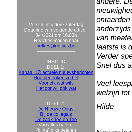
andere. De
nieuwighede
ontaarden 
Verschijnt iedere zaterdag
anderzijd
Deadline van volgende editie:
8/4/2021 om 16.00h
van theate
Reacties mailen naar
laatste is
netties@netties.be
Verder spe
INHOUD
Snel dus a
DEEL 1:
Kanaal 17: actuele nieuwsberichten
Hoe bedenken ze het
Veel leespl
Voor elk wat wils
Het oor wil ook wat
welzijn to
DEEL 2:
Hilde
De Nieuwe Oogst
Bij de collega's
De zaak Tee en Tee
Van alles halen,
(bijna) niks betalen