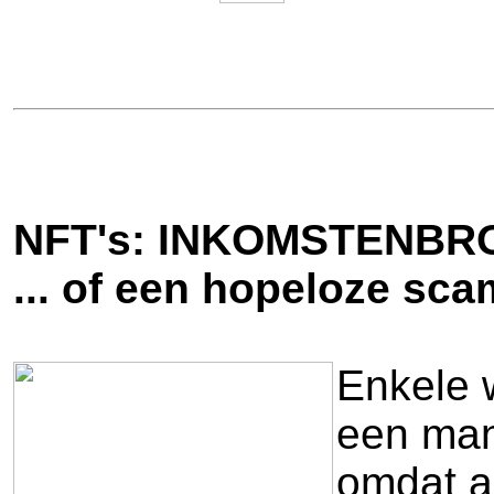
NFT's: INKOMSTENBR
... of een hopeloze s
Enkele 
een man
omdat al