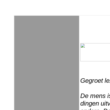
Gegroet le
De mens is
dingen uit