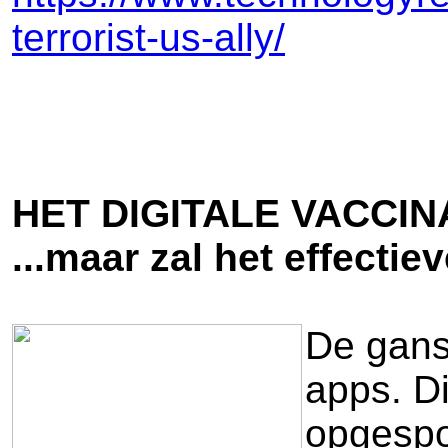
terrorist-us-ally/
HET DIGITALE VACCI
...maar zal het effecti
De ganse
apps. D
opgespo