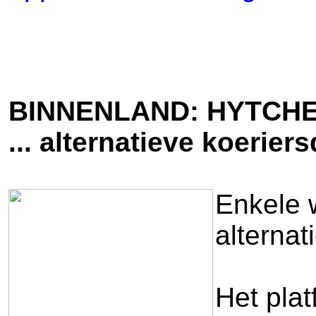
BINNENLAND: HYTCH
... alternatieve koerier
Enkele w
alternat
Het plat