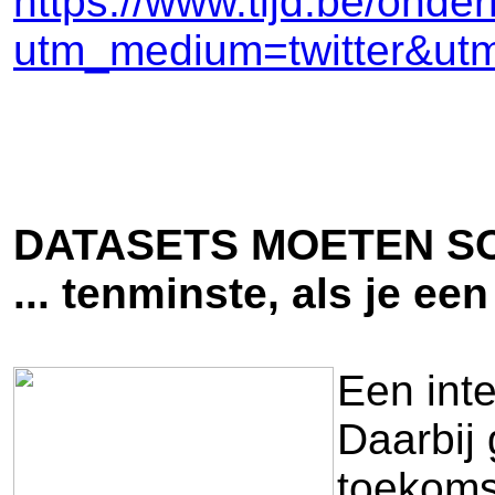
https://www.tijd.be/ond
utm_medium=twitter&utm
DATASETS MOETEN S
... tenminste, als je e
Een inte
Daarbij 
toekoms