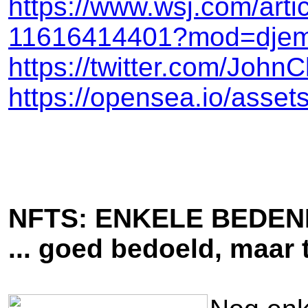
https://www.wsj.com/arti
11616414401?mod=dje
https://twitter.com/Joh
https://opensea.io/as
NFTS: ENKELE BEDE
... goed bedoeld, maar 