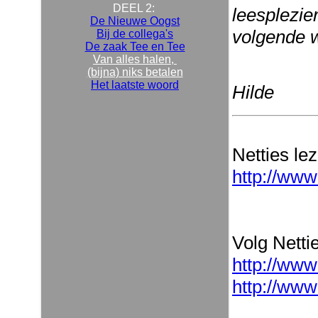
DEEL 2:
leesplezier
De Nieuwe Oogst
volgende 
Bij de collega's
De zaak Tee en Tee
Van alles halen,
(bijna) niks betalen
Het laatste woord
Hilde
Netties le
http://www
Volg Nettie
http://www
http://www