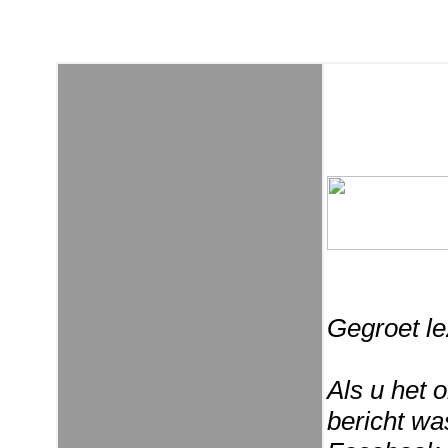
Gegroet le
Als u het 
bericht wa