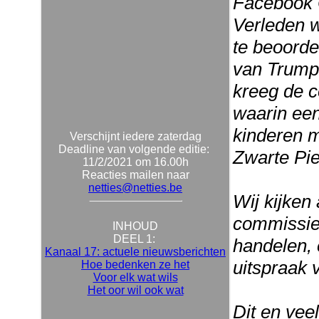
Facebook O
Verleden 
te beoorde
van Trump
kreeg de c
waarin een
kinderen m
Verschijnt iedere zaterdag
Deadline van volgende editie:
Zwarte Pie
11/2/2021 om 16.00h
Reacties mailen naar
netties@netties.be
Wij kijken
commissie 
INHOUD
DEEL 1:
handelen, 
Kanaal 17: actuele nieuwsberichten
uitspraak 
Hoe bedenken ze het
Voor elk wat wils
Het oor wil ook wat
Dit en vee