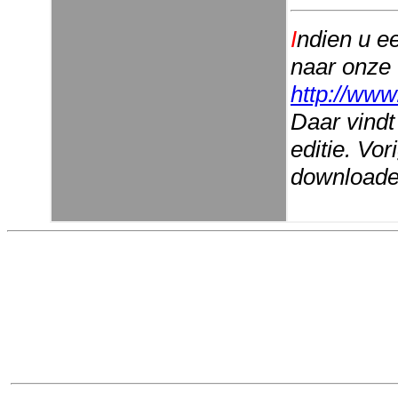
I
ndien u e
naar onze
http://www
Daar vindt
editie. Vo
downloaden