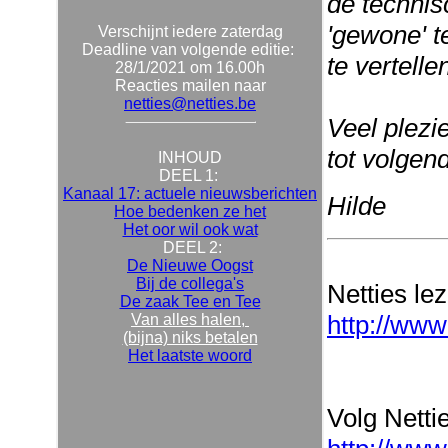
de technis
'gewone' t
Verschijnt iedere zaterdag
Deadline van volgende editie:
te vertellen
28/1/2021 om 16.00h
Reacties mailen naar
netties@netties.be
Veel plezie
tot volgen
INHOUD
DEEL 1:
Kanaal 17: actuele nieuwsberichten
Hilde
Hoe bedenken ze het
Het oor wil ook wat
DEEL 2:
De Nieuwe Oogst
Bij de collega's
Netties le
De zaak Tee en Tee
http://www
Van alles halen,
(bijna) niks betalen
Het laatste woord
Volg Nettie