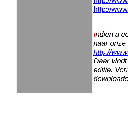
http://www
http://www
I
ndien u e
naar onze
http://www
Daar vindt
editie. Vo
downloaden