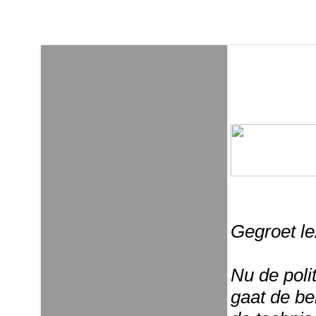
Gegroet le
Nu de poli
gaat de be