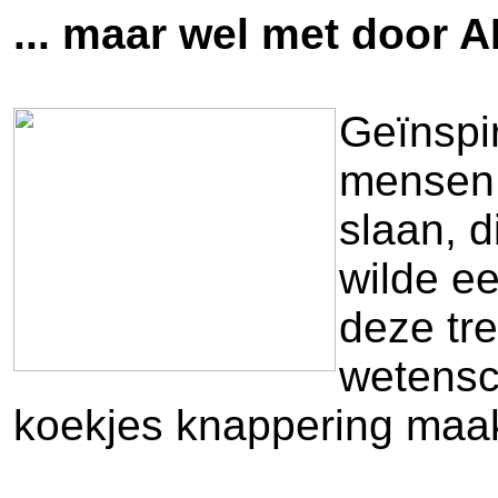
... maar wel met door 
Geïnspir
mensen 
slaan, d
wilde e
deze tr
wetensc
koekjes knappering maak