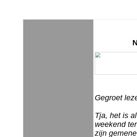
N
Gegroet leze
Tja, het is a
weekend teru
zijn gemene 