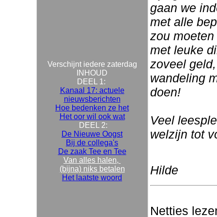
gaan we ind
met alle bep
zou moeten 
met leuke di
zoveel geld,
Verschijnt iedere zaterdag
INHOUD
wandeling m
DEEL 1:
doen!
Kanaal 17: actuele
nieuwsberichten
Hoe bedenken ze het
Het oor wil ook wat
Veel leesple
DEEL 2:
welzijn tot 
De Nieuwe Oogst
Bij de collega's
De zaak Tee en Tee
Van alles halen,
Hilde
(bijna) niks betalen
Het laatste woord
Netties leze