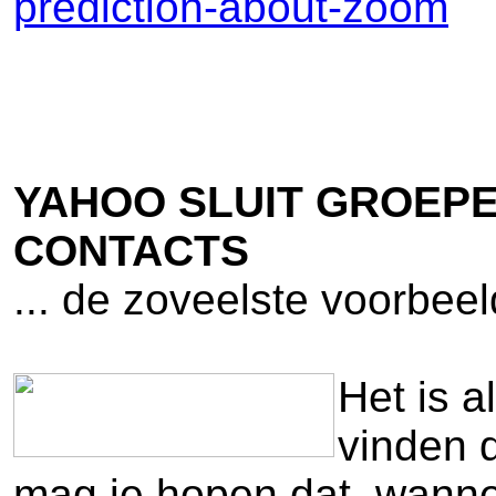
prediction-about-zoom
YAHOO SLUIT GROEP
CONTACTS
... de zoveelste voorbeel
Het is a
vinden d
mag je hopen dat, wanne