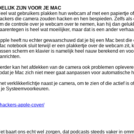
LIJK ZIJN VOOR JE MAC
eel wat gebruikers plakken hun webcam af met een papiertje o
ackers die camera zouden hacken en hen bespieden. Zelfs als
m de controle over je webcam over te nemen, kan hij dan gelukk
aarentegen is heel wat moeilijker, maar dat is een ander verhaal
pple heeft nu echter gewaarschuwd dat je bij een Mac best die 
ac notebook sluit terwijl er een plakkertje over de webcam zit,
ussen scherm en klavier is namelijk heel nauw berekend en vo
anrichten.
erder kan het afdekken van de camera ook problemen opleveren
odat je Mac zich niet meer gaat aanpassen voor automatische h
 verklikkerlichtje naast je camera, om te zien of die actief is 
n je Systeemvoorkeuren.
hackers-apple-cover/
et baart ons echt wel zorgen, dat podcasts steeds vaker in om