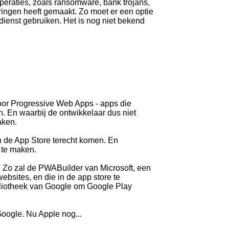
peraties, zoals ransomware, bank trojans,
teringen heeft gemaakt. Zo moet er een optie
dienst gebruiken. Het is nog niet bekend
oor Progressive Web Apps - apps die
jn. En waarbij de ontwikkelaar dus niet
aken.
 in de App Store terecht komen. En
te maken.
Zo zal de PWABuilder van Microsoft, een
bsites, en die in de app store te
liotheek van Google om Google Play
oogle. Nu Apple nog...