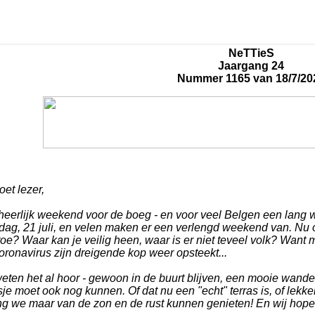
NeTTieS
Jaargang 24
Nummer 1165 van 18/7/20
et lezer,
heerlijk weekend voor de boeg - en voor veel Belgen een lang 
dag, 21 juli, en velen maken er een verlengd weekend van. Nu o
oe? Waar kan je veilig heen, waar is er niet teveel volk? Want 
oronavirus zijn dreigende kop weer opsteekt...
eten het al hoor - gewoon in de buurt blijven, een mooie wande
sje moet ook nog kunnen. Of dat nu een "echt" terras is, of lekker
ng we maar van de zon en de rust kunnen genieten! En wij hope