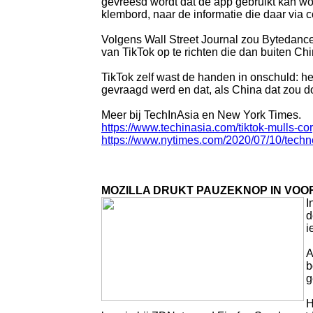
gevreesd wordt dat de app gebruikt kan wor
klembord, naar de informatie die daar via c
Volgens Wall Street Journal zou Bytedance
van TikTok op te richten die dan buiten Ch
TikTok zelf wast de handen in onschuld: he
gevraagd werd en dat, als China dat zou d
Meer bij TechInAsia en New York Times.
https://www.techinasia.com/tiktok-mulls-c
https://www.nytimes.com/2020/07/10/techno
MOZILLA DRUKT PAUZEKNOP IN VOO
I
d
i
A
b
g
H