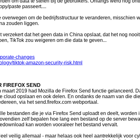
den om data te stelen bij de gebruikers. Onlangs werd nog ontde
opy/paste passeert....
 overwegen om de bedrijfsstructuur te veranderen, misschien we
ina zouden liggen.
t verzekert dat het geen data in China opslaat, dat het nog no
oen, TikTok zou weigeren om die data te geven...
orporate-changes
logy/tiktok-amazon-security-risk.html
R FIREFOX SEND
n maart 2019 had Mozilla de Firefox Send functie gelanceerd. D
e cloud opslaan en ook delen. En ondanks de naam van die dient,
edereen, via het send.firefox.com webportaal.
lle bestanden die je via Firefox Send uploadt en deelt, worden 
ovendien zelf bepalen hoe lang een bestand op de server bewaa
edownload kan worden vooraleer het bestand vervalt.
eel veilig allemaal - maar helaas ook heel aantrekkelijk voor c