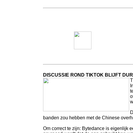
DISCUSSIE ROND TIKTOK BLIJFT DU
T
I
t
o
w
D
banden zou hebben met de Chinese overh
Om correct te zijn: Bytedance is eigenlijk 