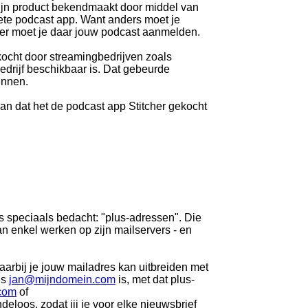
zijn product bekendmaakt door middel van
iete podcast app. Want anders moet je
ster moet je daar jouw podcast aanmelden.
ocht door streamingbedrijven zoals
bedrijf beschikbaar is. Dat gebeurde
ennen.
 aan dat het de podcast app Stitcher gekocht
ets speciaals bedacht: "plus-adressen". Die
 enkel werken op zijn mailservers - en
aarbij je jouw mailadres kan uitbreiden met
es
jan@mijndomein.com
is, met dat plus-
com
of
deloos, zodat jij je voor elke nieuwsbrief