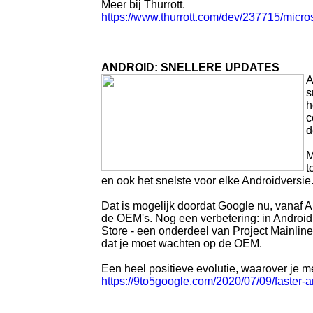
Meer bij Thurrott.
https://www.thurrott.com/dev/237715/micros
ANDROID: SNELLERE UPDATES
A
s
h
c
d
M
t
en ook het snelste voor elke Androidversie
Dat is mogelijk doordat Google nu, vanaf 
de OEM's. Nog een verbetering: in Androi
Store - een onderdeel van Project Mainlin
dat je moet wachten op de OEM.
Een heel positieve evolutie, waarover je m
https://9to5google.com/2020/07/09/faster-