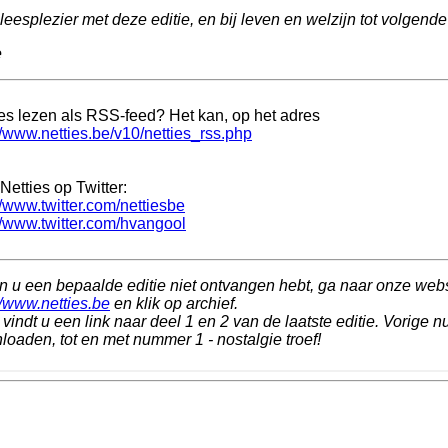
leesplezier met deze editie, en bij leven en welzijn tot volgend
e
ies lezen als RSS-feed? Het kan, op het adres
//www.netties.be/v10/netties_rss.php
Netties op Twitter:
//www.twitter.com/nettiesbe
//www.twitter.com/hvangool
n u een bepaalde editie niet ontvangen hebt, ga naar onze web
//www.netties.be
en klik op archief.
vindt u een link naar deel 1 en 2 van de laatste editie. Vorige n
oaden, tot en met nummer 1 - nostalgie troef!