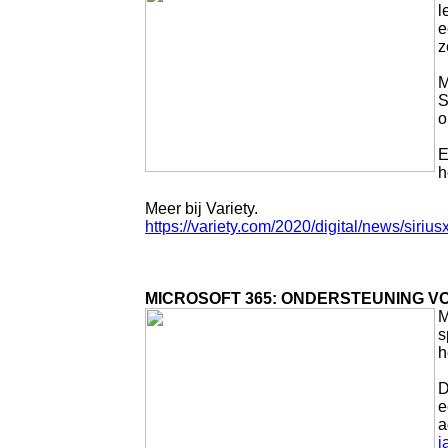
l
e
z
M
S
o
E
h
Meer bij Variety.
https://variety.com/2020/digital/news/siri
MICROSOFT 365: ONDERSTEUNING V
M
s
h
D
e
a
j