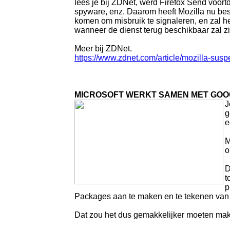
lees je bij ZDNet, werd Firefox Send voort
spyware, enz. Daarom heeft Mozilla nu besli
komen om misbruik te signaleren, en zal he
wanneer de dienst terug beschikbaar zal zi
Meer bij ZDNet.
https://www.zdnet.com/article/mozilla-sus
MICROSOFT WERKT SAMEN MET GOO
J
g
e
M
o
D
t
p
Packages aan te maken en te tekenen van
Dat zou het dus gemakkelijker moeten mak