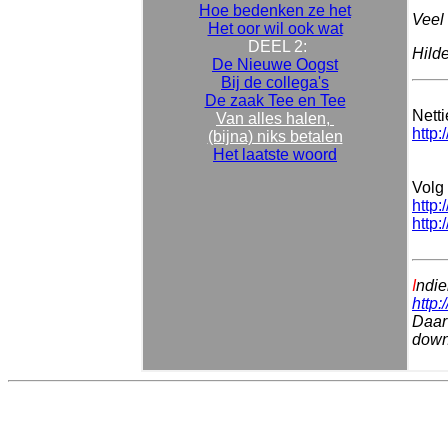
Hoe bedenken ze het
Veel 
Het oor wil ook wat
DEEL 2:
Hild
De Nieuwe Oogst
Bij de collega's
De zaak Tee en Tee
Nett
Van alles halen,
http:
(bijna) niks betalen
Het laatste woord
Volg 
http:
http:
I
ndie
http:
Daar 
downl