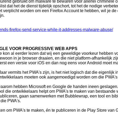
durend gebruikt om malware te bewaren voor allerlei criminele o
st dat het de dienst tijdelijk opschort, tot het de nodige verbe
t verplicht worden om een Firefox Account te hebben, wil je de 
jn.
pends-firefox-send-service-while-it-addresses-malware-abuse/
GLE VOOR PROGRESSIVE WEB APPS
e kon al eerder lezen dat wij een geweldige voorkeur hebben v
ewoon in je browser draaien, en die niet platform-afhankelijk zi
erst een versie voor iOS en dan nog eens voor Android moet m
aar vermits het PWA's zijn, is het niet logisch dat die eigenlijk
ntwikkelaars moeten ook aangemoedigd worden om die PWA's 
aarom hebben Microsoft en Google de handen ineen geslagen. 
ool die ontwikkelaars helpt om PWA's te maken van bestaande we
ubliceren, gaan samenwerken met Bubblewrap, een tool en bib
 die PWA's.
en om PWA's te maken, én te publiceren in de Play Store van G