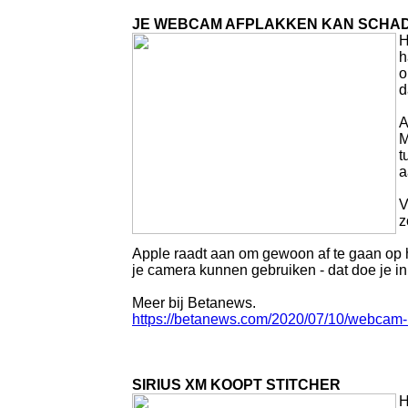
JE WEBCAM AFPLAKKEN KAN SCHADE
H
h
o
d
A
M
t
a
V
z
Apple raadt aan om gewoon af te gaan op het
je camera kunnen gebruiken - dat doe je i
Meer bij Betanews.
https://betanews.com/2020/07/10/webcam-
SIRIUS XM KOOPT STITCHER
H