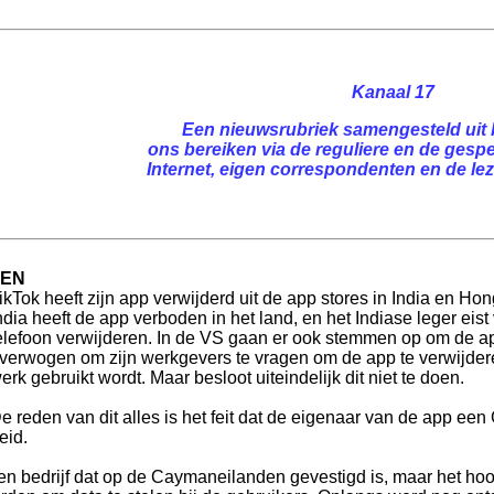
Kanaal 17
Een nieuwsrubriek samengesteld uit 
ons bereiken via de reguliere en de gespe
Internet, eigen correspondenten en de leze
REN
ikTok heeft zijn app verwijderd uit de app stores in India en H
ndia heeft de app verboden in het land, en het Indiase leger eis
elefoon verwijderen. In de VS gaan er ook stemmen op om de ap
verwogen om zijn werkgevers te vragen om de app te verwijdere
erk gebruikt wordt. Maar besloot uiteindelijk dit niet te doen.
e reden van dit alles is het feit dat de eigenaar van de app een
eid.
een bedrijf dat op de Caymaneilanden gevestigd is, maar het hoof