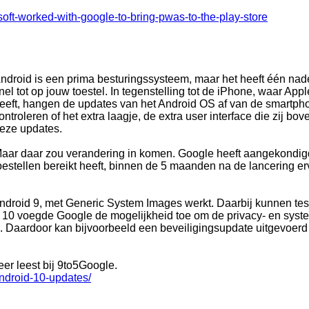
oft-worked-with-google-to-bring-pwas-to-the-play-store
ndroid is een prima besturingssysteem, maar het heeft één nad
nel tot op jouw toestel. In tegenstelling tot de iPhone, waar A
eeft, hangen de updates van het Android OS af van de smartphon
ontroleren of het extra laagje, de extra user interface die zij 
eze updates.
aar daar zou verandering in komen. Google heeft aangekondigd
oestellen bereikt heeft, binnen de 5 maanden na de lancering er
.
Android 9, met Generic System Images werkt. Daarbij kunnen te
d 10 voegde Google de mogelijkheid toe om de privacy- en sys
e. Daardoor kan bijvoorbeeld een beveiligingsupdate uitgevoerd 
eer leest bij 9to5Google.
android-10-updates/