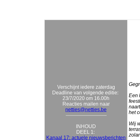
Gegro
Verschijnt iedere zaterdag
Deadline van volgende editie:
Een 
23/7/2020 om 16.00h
feest
Reacties mailen naar
naart
netties@netties.be
het c
Wij w
INHOUD
terra
DEEL 1:
zola
Kanaal 17: actuele nieuwsberichten