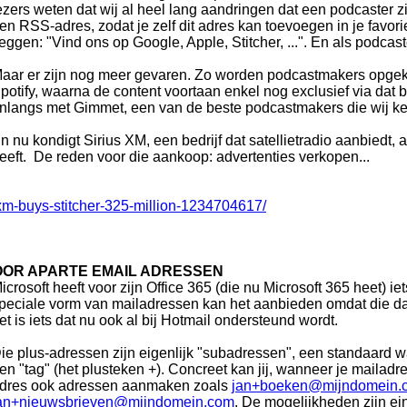
ezers weten dat wij al heel lang aandringen dat een podcaster 
en RSS-adres, zodat je zelf dit adres kan toevoegen in je favor
eggen: "Vind ons op Google, Apple, Stitcher, ...". En als podca
aar er zijn nog meer gevaren. Zo worden podcastmakers opgek
potify, waarna de content voortaan enkel nog exclusief via dat 
nlangs met Gimmet, een van de beste podcastmakers die wij k
n nu kondigt Sirius XM, een bedrijf dat satellietradio aanbiedt,
eeft. De reden voor die aankoop: advertenties verkopen...
usxm-buys-stitcher-325-million-1234704617/
OOR APARTE EMAIL ADRESSEN
icrosoft heeft voor zijn Office 365 (die nu Microsoft 365 heet) i
peciale vorm van mailadressen kan het aanbieden omdat die dan
et is iets dat nu ook al bij Hotmail ondersteund wordt.
ie plus-adressen zijn eigenlijk "subadressen", een standaard w
en "tag" (het plusteken +). Concreet kan jij, wanneer je mailadr
dres ook adressen aanmaken zoals
jan+boeken@mijndomein.
an+nieuwsbrieven@mijndomein.com
. De mogelijkheden zijn ein