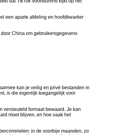
kt dat TikTok voortdurend kijkt op het
l een aparte afdeling en hoofdkwartier
oit door China om gebruikersgegevens
aarmee kan je veilig en privé bestanden in
 is die eigenlijk toegangelijk voor
in versleuteld formaat bewaard. Je kan
rd moet blijven, en hoe vaak het
ybercriminelen: in de voorbije maanden, zo