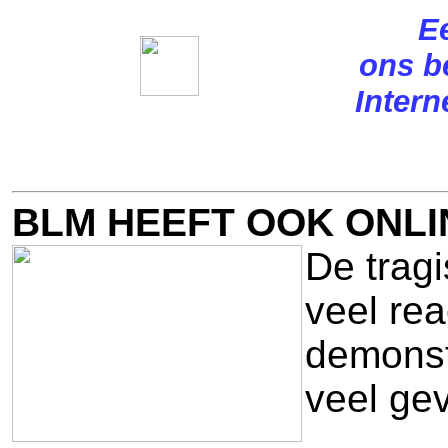
E
ons b
Intern
BLM HEEFT OOK ONL
De trag
veel rea
demonst
veel ge