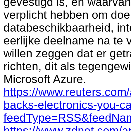
gevestigd is, en waarvan 
verplicht hebben om doel
databeschikbaarheid, inter
eerlijke deelname na te 
willen zeggen dat er get
richten, dit als tegenge
Microsoft Azure.
https://www.reuters.com
backs-electronics-you-
feedType=RSS&feedNa
https://www.zdnet.com/art