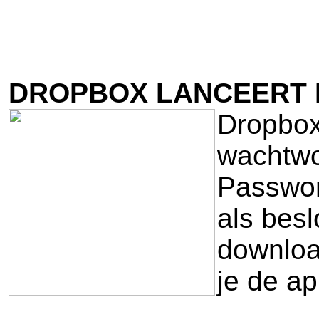
DROPBOX LANCEERT
Dropbox 
wachtwo
Passwor
als bes
download
je de ap