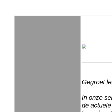
Gegroet le
In onze se
de actuele