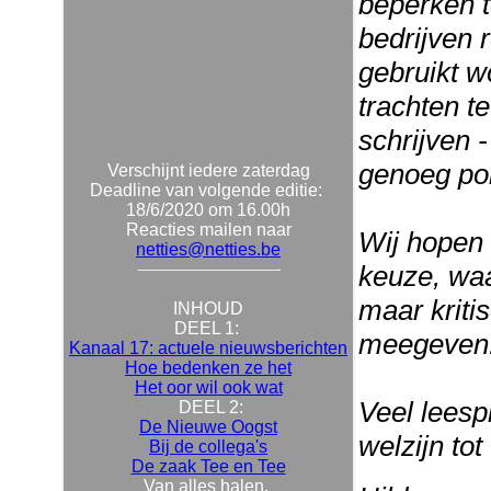
beperken t
bedrijven 
gebruikt w
trachten te
schrijven -
genoeg pol
Verschijnt iedere zaterdag
Deadline van volgende editie:
18/6/2020 om 16.00h
Reacties mailen naar
Wij hopen 
netties@netties.be
keuze, waa
maar kriti
INHOUD
DEEL 1:
meegeven
Kanaal 17: actuele nieuwsberichten
Hoe bedenken ze het
Het oor wil ook wat
Veel leesp
DEEL 2:
De Nieuwe Oogst
welzijn to
Bij de collega's
De zaak Tee en Tee
Van alles halen,