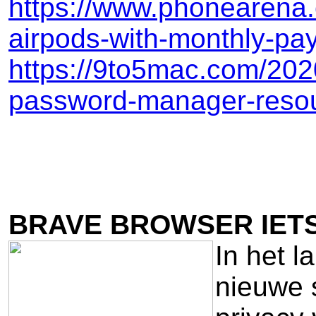
https://www.phonearena.
airpods-with-monthly-p
https://9to5mac.com/202
password-manager-resour
BRAVE BROWSER IET
In het l
nieuwe 