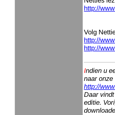
Netties le
http://www
Volg Nettie
http://www
http://www
I
ndien u e
naar onze
http://www
Daar vindt
editie. Vo
downloaden