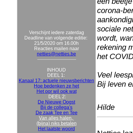
een beetje
corona-ber
aankondigi
sociale ne
Verschijnt iedere zaterdag
wordt, wan
Deadline van volgende editie:
21/5/2020 om 16.00h
rekening m
Reacties mailen naar
netties@netties.be
het COVID-
INHOUD
Veel leespl
DEEL 1:
Kanaal 17: actuele nieuwsberichten
Bij leven 
Hoe bedenken ze het
Het oor wil ook wat
DEEL 2:
De Nieuwe Oogst
Hilde
Bij de collega's
De zaak Tee en Tee
Van alles halen,
(bijna) niks betalen
Het laatste woord