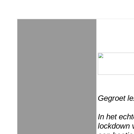
Gegroet le
In het echt
lockdown v