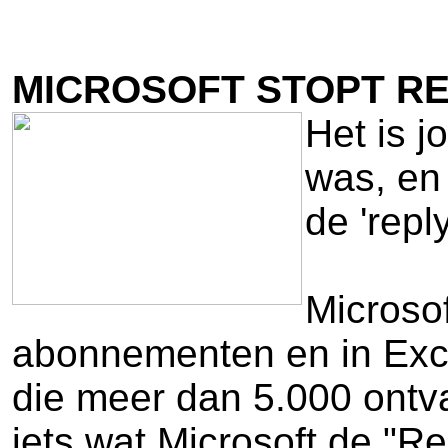
MICROSOFT STOPT RE
Het is j
was, en
de 'repl
Microsof
abonnementen en in Excha
die meer dan 5.000 ontv
iets wat Microsoft de "R