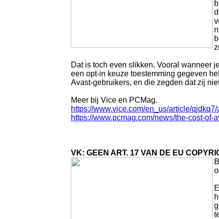
b
d
v
n
b
z
Dat is toch even slikken. Vooral wanneer j
een opt-in keuze toestemming gegeven he
Avast-gebruikers, en die zegden dat zij ni
Meer bij Vice en PCMag.
https://www.vice.com/en_us/article/qjdkq7/
https://www.pcmag.com/news/the-cost-of-av
VK: GEEN ART. 17 VAN DE EU COPY
B
o
E
h
g
t