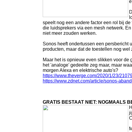
e
D
l
speelt nog een andere factor een rol bij d
die luidsprekers via een mesh netwerk. En 
niet meer zouden werken.
Sonos heeft ondertussen een persbericht ui
producten, maar dat de toestellen nog wel 
Maar het is opnieuw even slikken voor de g
het 'analoge' gedeelte zeg maar, maar waa
morgen Alexa en elektrische auto's?
https://www.theverge.com/2020/1/23/2107
https://www.zdnet.com/article/sonos-abando
GRATIS BESTAAT NIET: NOGMAALS 
H
j
C
M