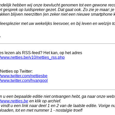
ndelijk hebben wij onze toevlucht genomen tot een gewone recor
t gesprek op luidspreker gezet. Dat gaat ook. Zo zie je maar: je
akken blijven neerzitten (en zeker niet een nieuwe smartphone 
leesplezier met uw wekelijks leesvoer, en bij leven en welzijn 
e
ies lezen als RSS-feed? Het kan, op het adres
//www.netties.be/v10/netties_rss.php
Netties op Twitter:
//www.twitter.com/nettiesbe
//www.twitter.com/hvangool
n u een bepaalde editie niet ontvangen hebt, ga naar onze web
//www.netties.be
en klik op archief.
vindt u een link naar deel 1 en 2 van de laatste editie. Vorige n
oaden, tot en met nummer 1 - nostalgie troef!