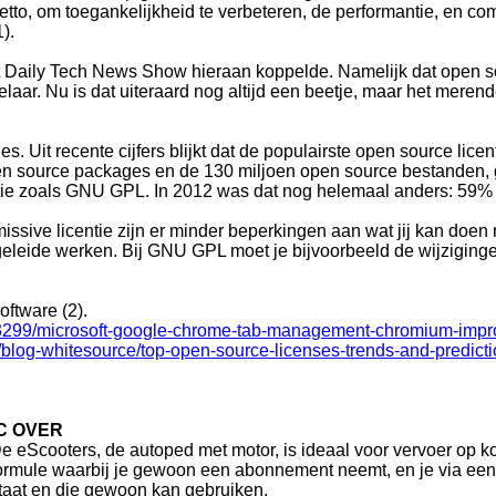
etto, om toegankelijkheid te verbeteren, de performantie, en co
1).
t Daily Tech News Show hieraan koppelde. Namelijk dat open s
ar. Nu is dat uiteraard nog altijd een beetje, maar het meren
s. Uit recente cijfers blijkt dat de populairste open source licen
en source packages en de 130 miljoen open source bestanden, 
tie zoals GNU GPL. In 2012 was dat nog helemaal anders: 59% 
rmissive licentie zijn er minder beperkingen aan wat jij kan do
fgeleide werken. Bij GNU GPL moet je bijvoorbeeld de wijzigin
oftware (2).
83299/microsoft-google-chrome-tab-management-chromium-impr
/blog-whitesource/top-open-source-licenses-trends-and-predict
C OVER
e eScooters, de autoped met motor, is ideaal voor vervoer op kor
ormule waarbij je gewoon een abonnement neemt, en je via een 
taat en die gewoon kan gebruiken.