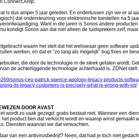
n Connect.Amp.
at is dus amper 5 jaar geleden. En ondertussen zijn we er al aa
ogisch) dat ondersteuning voor elektronische toestellen na 5 ja
e verontwaardiging. Want in die jaren is Sonos andere producte
nu kondigt Sonos aan dat niet alleen de luidsprekers zelf, maar
tgebracht waarin het stelt dat het weliswaar geen software upd
zullen werken, en dat er "zo lang als mogelijk" bug fixes en be
ebruiker, die door de technologie in de steek gelaten wordt. Ge
rvan de achterliggende technologie achterhaald is. ZDNet stelt
9269/sonos-ceo-patrick-spence-apology-legacy-products-softwa
ning-its-legacy-customers-is-precisely-what-is-wrong-with-iot/
BEWEZEN DOOR AVAST
et wordt zo vaak gezegd: gratis bestaat niet. Wanneer een dien
ij het product ben dat verkocht wordt en waarop winst gemaakt 
o. Diensten waarvan we dat verwachten.
aar van een antivirusbedrijf? Neen, dat had je toch niet gedacht