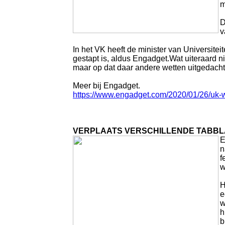
m
D
v
In het VK heeft de minister van Universite
gestapt is, aldus Engadget.Wat uiteraard 
maar op dat daar andere wetten uitgedacht
Meer bij Engadget.
https://www.engadget.com/2020/01/26/uk-wi
VERPLAATS VERSCHILLENDE TABBLA
E
n
f
w
H
e
w
h
b