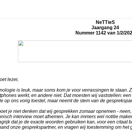
NeTTieS
Jaargang 24
Nummer 1142 van 1/2/20
et lezer,
nologie is leuk, maar soms kom je voor verrassingen te staan. 
tphones werkt, en andere niet. Dat moesten wij vaststellen: e
e op ons vorig toestel, maar neemt de stem van de gesprekspart
oet je niet denken dat wij gesprekken zomaar opnemen - neen, 
onisch interview moet afnemen. Je kan immers wel notitie maken 
grijk dat je de exacte woorden gebruiken kan, voor een citaat bi
hand onze gesprekspartner, en vragen wij toestemming om het 