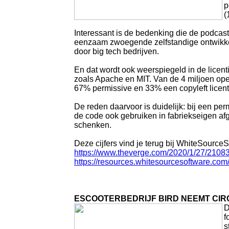
p
(
Interessant is de bedenking die de podcas
eenzaam zwoegende zelfstandige ontwikkela
door big tech bedrijven.
En dat wordt ook weerspiegeld in de licentie
zoals Apache en MIT. Van de 4 miljoen op
67% permissive en 33% een copyleft licen
De reden daarvoor is duidelijk: bij een pe
de code ook gebruiken in fabriekseigen a
schenken.
Deze cijfers vind je terug bij WhiteSourceS
https://www.theverge.com/2020/1/27/210
https://resources.whitesourcesoftware.com
ESCOOTERBEDRIJF BIRD NEEMT CIR
D
f
s