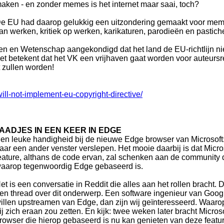
aken - en zonder memes is het internet maar saai, toch?
e EU had daarop gelukkig een uitzondering gemaakt voor meme
an werken, kritiek op werken, karikaturen, parodieën en pastich
iten en Wetenschap aangekondigd dat het land de EU-richtlijn ni
niet betekent dat het VK een vrijhaven gaat worden voor auteur
 zullen worden!
ll-not-implement-eu-copyright-directive/
ADJES IN EEN KEER IN EDGE
en leuke handigheid bij de nieuwe Edge browser van Microsoft: j
aar een ander venster verslepen. Het mooie daarbij is dat Micro
eature, althans de code ervan, zal schenken aan de community 
aarop tegenwoordig Edge gebaseerd is.
et is een conversatie in Reddit die alles aan het rollen bracht.
en thread over dit onderwerp. Een software ingenieur van Google 
illen upstreamen van Edge, dan zijn wij geïnteresseerd. Waarop 
ij zich eraan zou zetten. En kijk: twee weken later bracht Micro
rowser die hierop gebaseerd is nu kan genieten van deze feature