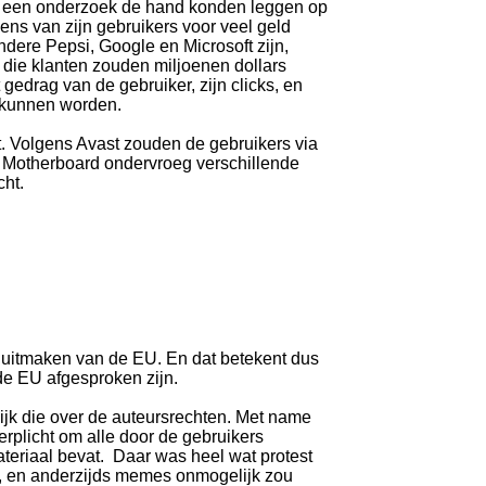
ns een onderzoek de hand konden leggen op
vens van zijn gebruikers voor veel geld
ndere Pepsi, Google en Microsoft zijn,
ie klanten zouden miljoenen dollars
edrag van de gebruiker, zijn clicks, en
d kunnen worden.
t. Volgens Avast zouden de gebruikers via
 Motherboard ondervroeg verschillende
cht.
l uitmaken van de EU. En dat betekent dus
 de EU afgesproken zijn.
elijk die over de auteursrechten. Met name
verplicht om alle door de gebruikers
ateriaal bevat. Daar was heel wat protest
s, en anderzijds memes onmogelijk zou