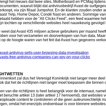
rengt het nieuws dat twee sites, Motherboard en PCMag tijde
ocumenten, waaruit blijkt dat antivirusbedrijf Avast de surfgege
erkoopt, via zijn filiaal Jumpshot. En de klanten zouden onder a
aast Yelp, Home Depot, Condé Nast en anderen. Sommige van d
etaald hebben voor de "All Clicks Feed", een feed waarmee het g
ijn tochten op verschillende websites heel nauwkeurig gevolg
e weet dat Avast 435 miljoen actieve gebruikers per maand heef
bben voor het verzamelen en doorverkopen van hun data. Maar
et op de hoogte waren van het feit dat Avast hun gegevens verko
avast-antivirus-sells-user-browsing-data-investigation
asts-free-antivirus-companies-can-spy-on-your-clicks
RIGHTWETTEN
innenkort zal dus het Verenigd Koninkrijk niet langer meer dee
ok dat het de richtlijnen niet langer moet toepassen die binnen
en van die richtlijnen is heel belangrijk voor de internaut, nam
et beruchte artikel 13 (later artikel 17 hernoemd), dat websites 
eüploade content te controleren of die geen auteursrechtelijk m
egen, omdat het enerzijds ondoenbaar is voor kleinere website