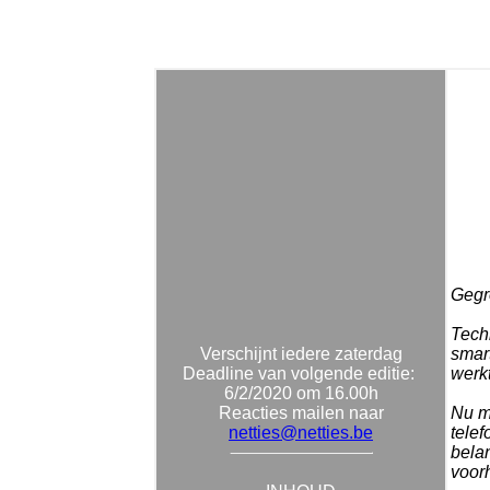
Gegro
Tech
Verschijnt iedere zaterdag
smar
Deadline van volgende editie:
werkt
6/2/2020 om 16.00h
Reacties mailen naar
Nu m
netties@netties.be
telef
belan
voor