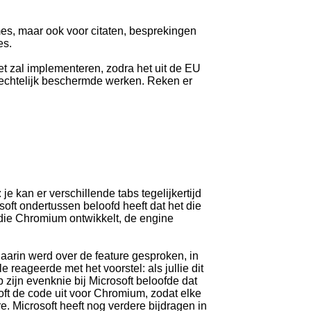
s, maar ook voor citaten, besprekingen
es.
et zal implementeren, zodra het uit de EU
srechtelijk beschermde werken. Reken er
e kan er verschillende tabs tegelijkertijd
soft ondertussen beloofd heeft dat het die
die Chromium ontwikkelt, de engine
 Daarin werd over de feature gesproken, in
reageerde met het voorstel: als jullie dit
zijn evenknie bij Microsoft beloofde dat
soft de code uit voor Chromium, zodat elke
. Microsoft heeft nog verdere bijdragen in