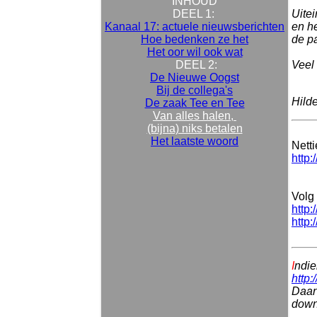
INHOUD
DEEL 1:
Uitei
Kanaal 17: actuele nieuwsberichten
en he
Hoe bedenken ze het
de p
Het oor wil ook wat
DEEL 2:
Veel 
De Nieuwe Oogst
Bij de collega's
Hild
De zaak Tee en Tee
Van alles halen,
(bijna) niks betalen
Het laatste woord
Nett
http:
Volg 
http:
http:
I
ndie
http:
Daar 
downl