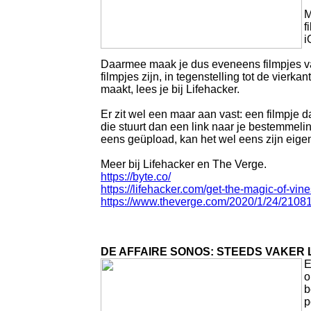
M
f
i
Daarmee maak je dus eveneens filmpjes va
filmpjes zijn, in tegenstelling tot de vierk
maakt, lees je bij Lifehacker.
Er zit wel een maar aan vast: een filmpje d
die stuurt dan een link naar je bestemmelin
eens geüpload, kan het wel eens zijn eigen 
Meer bij Lifehacker en The Verge.
https://byte.co/
https://lifehacker.com/get-the-magic-of-v
https://www.theverge.com/2020/1/24/2108
DE AFFAIRE SONOS: STEEDS VAKER 
E
o
b
p