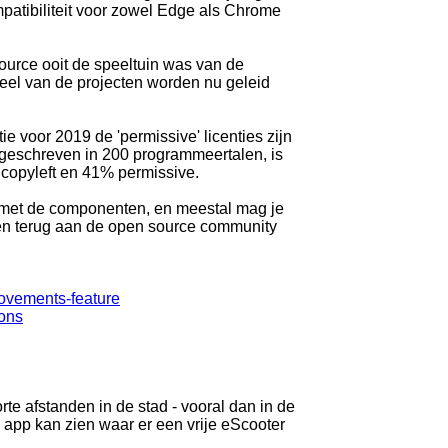
mpatibiliteit voor zowel Edge als Chrome
ource ooit de speeltuin was van de
deel van de projecten worden nu geleid
tie voor 2019 de 'permissive' licenties zijn
geschreven in 200 programmeertalen, is
copyleft en 41% permissive.
en met de componenten, en meestal mag je
gen terug aan de open source community
ovements-feature
ions
te afstanden in de stad - vooral dan in de
app kan zien waar er een vrije eScooter