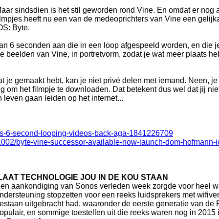
aar sindsdien is het stil geworden rond Vine. En omdat er nog a
ilmpjes heeft nu een van de medeoprichters van Vine een gelijk
OS: Byte.
n 6 seconden aan die in een loop afgespeeld worden, en die j
ante beelden van Vine, in portretvorm, zodat je wat meer plaats he
at je gemaakt hebt, kan je niet privé delen met iemand. Neen, je
g om het filmpje te downloaden. Dat betekent dus wel dat jij niet
leven gaan leiden op het internet...
ines-6-second-looping-videos-back-aga-1841226709
1002/byte-vine-successor-available-now-launch-dom-hofmann-i
LAAT TECHNOLOGIE JOU IN DE KOU STAAN
en aankondiging van Sonos verleden week zorgde voor heel wat
ndersteuning stopzetten voor een reeks luidsprekers met wifiverb
estaan uitgebracht had, waaronder de eerste generatie van de 
opulair, en sommige toestellen uit die reeks waren nog in 2015 