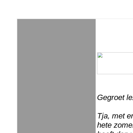
Gegroet le
Tja, met e
hete zomer