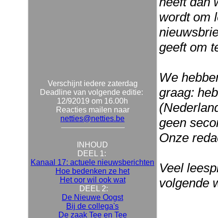
heeft dan 
wordt om l
nieuwsbrief
geeft om t
We hebben 
Verschijnt iedere zaterdag
graag: heb
Deadline van volgende editie:
12/92019 om 16.00h
(Nederland
Reacties mailen naar
netties@netties.be
geen secon
Onze reda
INHOUD
DEEL 1:
Kanaal 17: actuele nieuwsberichten
Veel leespl
Hoe bedenken ze het
Het oor wil ook wat
volgende 
DEEL 2:
De Nieuwe Oogst
Bij de collega's
De zaak Tee en Tee