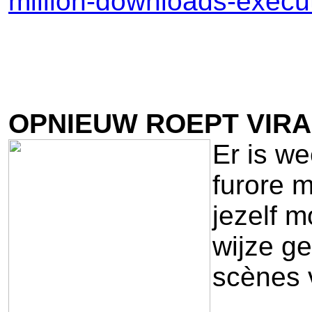
million-downloads-execu
OPNIEUW ROEPT VIRA
Er is w
furore m
jezelf m
wijze ge
scènes 