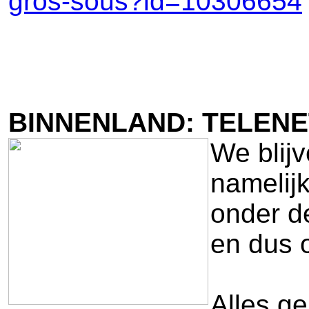
gros-sous?id=10306654
BINNENLAND: TELENE
We blijv
namelij
onder d
en dus 
Alles ge