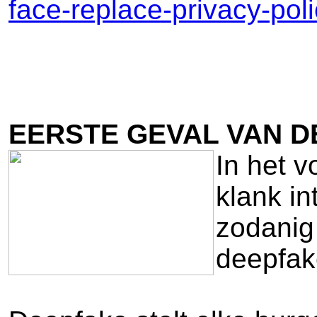
face-replace-privacy-pol
EERSTE GEVAL VAN D
In het v
klank in
zodanig
deepfak