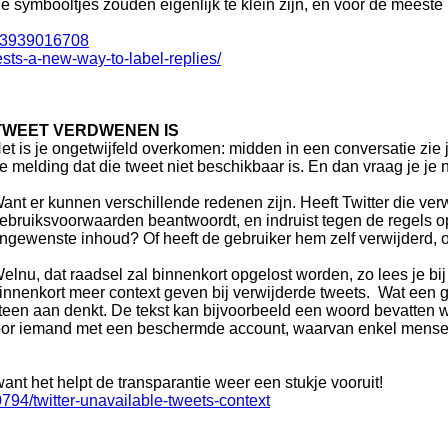
e symbooltjes zouden eigenlijk té klein zijn, en voor de meeste 
4123939016708
ests-a-new-way-to-label-replies/
TWEET VERDWENEN IS
et is je ongetwijfeld overkomen: midden in een conversatie zie je
e melding dat die tweet niet beschikbaar is. En dan vraag je je n
ant er kunnen verschillende redenen zijn. Heeft Twitter die verw
ebruiksvoorwaarden beantwoordt, en indruist tegen de regels op
ngewenste inhoud? Of heeft de gebruiker hem zelf verwijderd, om
elnu, dat raadsel zal binnenkort opgelost worden, zo lees je bij
innenkort meer context geven bij verwijderde tweets. Wat een 
een aan denkt. De tekst kan bijvoorbeeld een woord bevatten wa
tst door iemand met een beschermde account, waarvan enkel men
want het helpt de transparantie weer een stukje vooruit!
94/twitter-unavailable-tweets-context