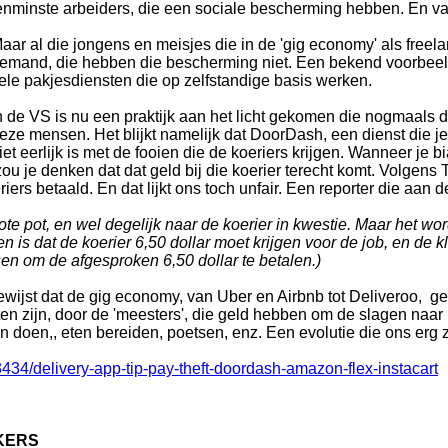
enminste arbeiders, die een sociale bescherming hebben. En v
aar al die jongens en meisjes die in de 'gig economy' als freelan
emand, die hebben die bescherming niet. Een bekend voorbeel
ele pakjesdiensten die op zelfstandige basis werken.
n de VS is nu een praktijk aan het licht gekomen die nogmaal
eze mensen. Het blijkt namelijk dat DoorDash, een dienst die j
iet eerlijk is met de fooien die de koeriers krijgen. Wanneer je b
zou je denken dat dat geld bij die koerier terecht komt. Volgens 
ers betaald. En dat lijkt ons toch unfair. Een reporter die aan d
rote pot, en wel degelijk naar de koerier in kwestie. Maar het wor
en is dat de koerier 6,50 dollar moet krijgen voor de job, en de k
en om de afgesproken 6,50 dollar te betalen.)
ewijst dat de gig economy, van Uber en Airbnb tot Deliveroo, geb
ten zijn, door de 'meesters', die geld hebben om de slagen naar 
en doen,, eten bereiden, poetsen, enz. Een evolutie die ons erg 
34/delivery-app-tip-pay-theft-doordash-amazon-flex-instacart
KERS