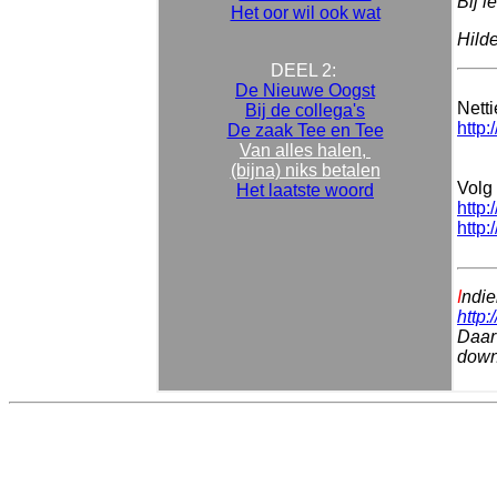
Bij l
Het oor wil ook wat
Hild
DEEL 2:
De Nieuwe Oogst
Nett
Bij de collega's
http:
De zaak Tee en Tee
Van alles halen,
(bijna) niks betalen
Volg 
Het laatste woord
http:
http:
I
ndie
http:
Daar 
downl