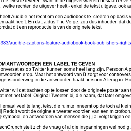
 de tekst te leveren. Want in de uitgeverswereld bestaan er ver
. welke rechten de uitgever heeft - enkel de tekst uitgave, ook 
heeft Audible het recht om een audioboek te creëren op basis v
emaakt heeft. En dat, aldus The Verge, zou dus inhouden dat de
mdat dit een reproductie is van de originele tekst.
383/audible-captions-feature-audiobook-book-publishers-rights
 OM ANTWOORDEN EEN LABEL TE GEVEN
onversaties op Twitter kunnen soms heel lang zijn. Persoon A p
ntwoorden erop. Maar het antwoord van B zorgt voor controverse
rgens onderweg in die antwoorden haakt persoon A terug in. Ho
witter wil dat trachten op te lossen door de originele poster a
at met het label 'Original Tweeter' bij die naam, dat later omgev
llemaal veel te lang, tekst die ruimte inneemt op de toch al kl
ij Reddit wordt de originele tweeter voorzien van een microfoon.
 symbool, en antwoorden van mensen die jij al volgt krijgen e
echCrunch stelt zich de vraag of al die inspanningen wel nodi