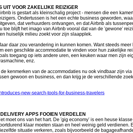
UIT VOOR ZAKELIJKE REIZIGER
irbnb is gestart als kleinschalig project - mensen die een kamer
eizigers. Ondertussen is het een echte business geworden, waarb
itgeven, dat verhuurders ontvangen, en dat Airbnb als tussenpe
u toe blijft het imago van Airbnb vooral dat van de 'gewone' rei
en huiselijk milieu zoekt voor zijn slaapplek.
aar daar zou verandering in kunnen komen. Want steeds meer be
m een geschikte accommodatie te vinden voor hun zakelijke reiz
oals toegang op iets andere uren, een keuken waar men zijn e
asmachine, enz.
t de kenmerken van de accommodaties nu ook vindbaar zijn via
ussen gewoon en business, en dan krijg je de verschillende zoe
ntroduces-new-search-tools-for-business-travelers
DELIVERY APPS FOOIEN VERDELEN
et moet ons van het hart. De 'gig economy' is een heuse klasse
oortdurend klaar moeten staan en heel weinig geld verdienen. E
iezelfde situatie verkeren, zoals bijvoorbeeld de bagageafhande