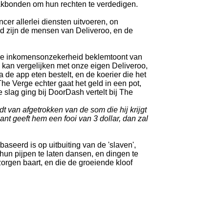
akbonden om hun rechten te verdedigen.
cer allerlei diensten uitvoeren, on
d zijn de mensen van Deliveroo, en de
s de inkomensonzekerheid beklemtoont van
e kan vergelijken met onze eigen Deliveroo,
ia de app eten bestelt, en de koerier die het
The Verge echter gaat het geld in een pot,
e slag ging bij DoorDash vertelt bij The
dt van afgetrokken van de som die hij krijgt
lant geeft hem een fooi van 3 dollar, dan zal
aseerd is op uitbuiting van de 'slaven',
hun pijpen te laten dansen, en dingen te
zorgen baart, en die de groeiende kloof