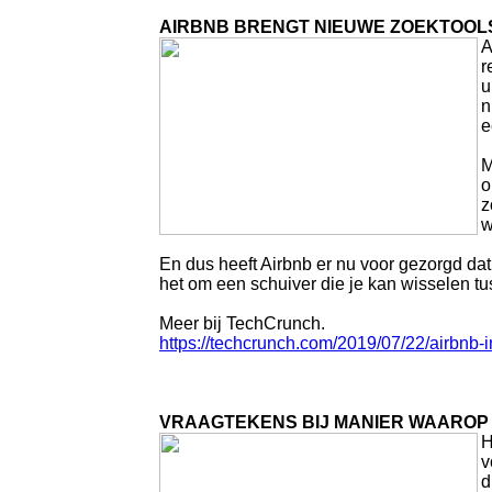
AIRBNB BRENGT NIEUWE ZOEKTOOLS 
A
r
u
n
e
M
o
z
w
En dus heeft Airbnb er nu voor gezorgd da
het om een schuiver die je kan wisselen t
Meer bij TechCrunch.
https://techcrunch.com/2019/07/22/airbnb-i
VRAAGTEKENS BIJ MANIER WAAROP 
H
v
d