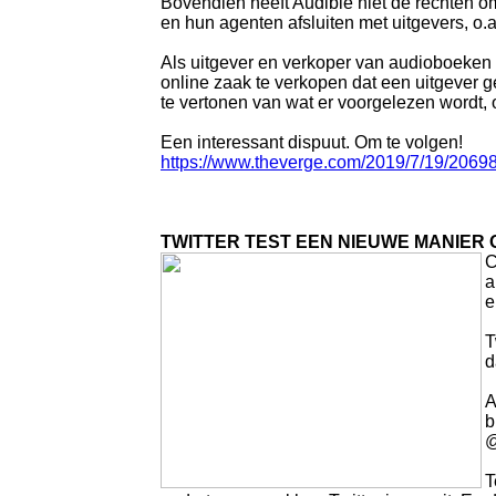
Bovendien heeft Audible niet de rechten om
en hun agenten afsluiten met uitgevers, o.a
Als uitgever en verkoper van audioboeken 
online zaak te verkopen dat een uitgever g
te vertonen van wat er voorgelezen wordt, o
Een interessant dispuut. Om te volgen!
https://www.theverge.com/2019/7/19/20698
TWITTER TEST EEN NIEUWE MANIER
C
a
e
T
d
A
b
@
T