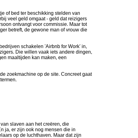
tje of bed ter beschikking stelden van
ij veel geld omgaat - geld dat reizigers
rsoon ontvangt voor commissie. Maar tot
ziger betreft, de gewone man of vrouw die
drijven schakelen 'Airbnb for Work' in,
igers. Die willen vaak iets andere dingen,
igen maaltijden kan maken, een
 de zoekmachine op de site. Concreet gaat
ktermen.
 van slaven aan het creëren, die
n ja, er zijn ook nog mensen die in
laars op de luchthaven. Maar dat zijn