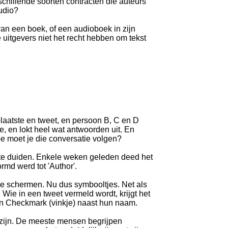
schillende soorten contracten die auteurs
audio?
an een boek, of een audioboek in zijn
 uitgevers niet het recht hebben om tekst
laatste en tweet, en persoon B, C en D
, en lokt heel wat antwoorden uit. En
e moet je die conversatie volgen?
an te duiden. Enkele weken geleden deed het
ormd werd tot 'Author'.
eine schermen. Nu dus symbooltjes. Net als
 Wie in een tweet vermeld wordt, krijgt het
en Checkmark (vinkje) naast hun naam.
g zijn. De meeste mensen begrijpen