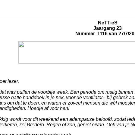
NeTTieS
Jaargang 23
Nummer 1116 van 27/7/20
et lezer,
dat was puffen de voorbije week. Een periode om rustig binnen t
risse natte handdoek in je nek, voor de ventilator - bij gebrek aa
ans om dat te doen, en waren er zoveel mensen die wél moeste
andigheden. Hoedje af voor hen!
kkig wordt voor dit weekend een adempauze beloofd, zodat iede
erkeren, zei Bredero. Regen of zon, geniet ervan. Ook van je Ne