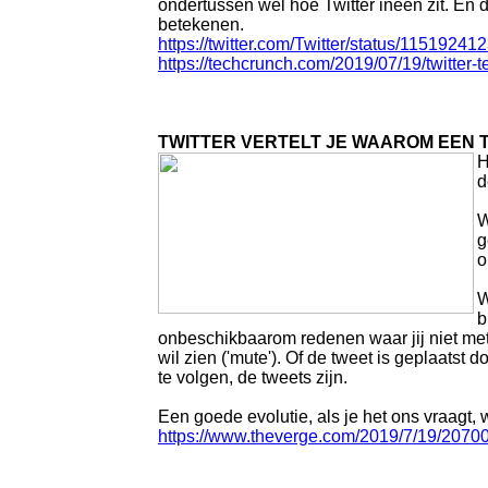
ondertussen wel hoe Twitter ineen zit. En d
betekenen.
https://twitter.com/Twitter/status/115192
https://techcrunch.com/2019/07/19/twitter-t
TWITTER VERTELT JE WAAROM EEN 
H
d
W
g
o
W
b
onbeschikbaarom redenen waar jij niet met
wil zien ('mute'). Of de tweet is geplaa
te volgen, de tweets zijn.
Een goede evolutie, als je het ons vraagt, 
https://www.theverge.com/2019/7/19/207007