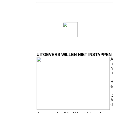
UITGEVERS WILLEN NIET INSTAPPEN 
A
h
h
o
H
e
D
A
d