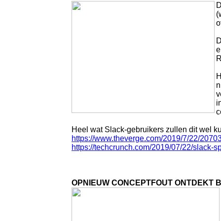
D
(
o
D
e
R
H
n
v
i
c
Heel wat Slack-gebruikers zullen dit wel
https://www.theverge.com/2019/7/22/207
https://techcrunch.com/2019/07/22/slack-s
OPNIEUW CONCEPTFOUT ONTDEKT B