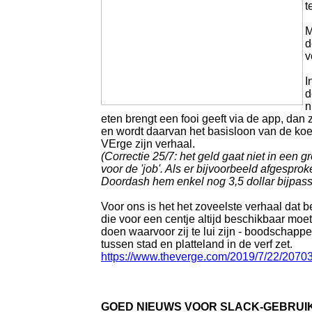
t
M
d
v
I
d
n
eten brengt een fooi geeft via de app, dan 
en wordt daarvan het basisloon van de koeri
VErge zijn verhaal.
(Correctie 25/7: het geld gaat niet in een g
voor de 'job'. Als er bijvoorbeeld afgesprok
Doordash hem enkel nog 3,5 dollar bijpass
Voor ons is het het zoveelste verhaal dat b
die voor een centje altijd beschikbaar moe
doen waarvoor zij te lui zijn - boodschapp
tussen stad en platteland in de verf zet.
https://www.theverge.com/2019/7/22/207034
GOED NIEUWS VOOR SLACK-GEBRUI