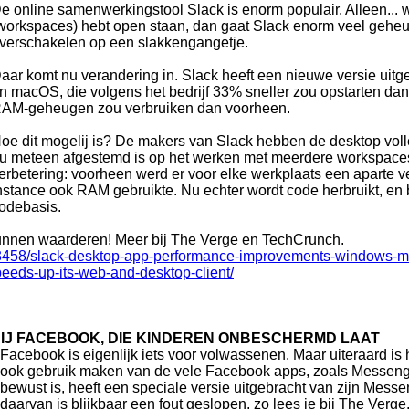
e online samenwerkingstool Slack is enorm populair. Alleen... 
workspaces) hebt open staan, dan gaat Slack enorm veel geheu
verschakelen op een slakkengangetje.
aar komt nu verandering in. Slack heeft een nieuwe versie uit
n macOS, die volgens het bedrijf 33% sneller zou opstarten d
AM-geheugen zou verbruiken dan voorheen.
oe dit mogelij is? De makers van Slack hebben de desktop vol
u meteen afgestemd is op het werken met meerdere workspaces
erbetering: voorheen werd er voor elke werkplaats een aparte ve
nstance ook RAM gebruikte. Nu echter wordt code herbruikt, en
odebasis.
 kunnen waarderen! Meer bij The Verge en TechCrunch.
03458/slack-desktop-app-performance-improvements-windows-m
peeds-up-its-web-and-desktop-client/
IJ FACEBOOK, DIE KINDEREN ONBESCHERMD LAAT
Facebook is eigenlijk iets voor volwassenen. Maar uiteraard is 
ook gebruik maken van de vele Facebook apps, zoals Messeng
bewust is, heeft een speciale versie uitgebracht van zijn Messe
daarvan is blijkbaar een fout geslopen, zo lees je bij The Verge