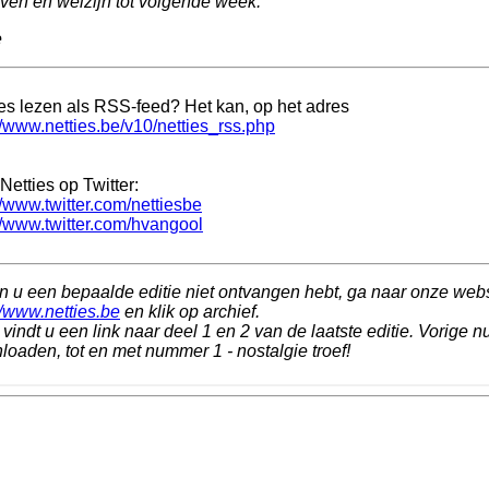
even en welzijn tot volgende week.
e
ies lezen als RSS-feed? Het kan, op het adres
//www.netties.be/v10/netties_rss.php
Netties op Twitter:
//www.twitter.com/nettiesbe
//www.twitter.com/hvangool
n u een bepaalde editie niet ontvangen hebt, ga naar onze web
//www.netties.be
en klik op archief.
vindt u een link naar deel 1 en 2 van de laatste editie. Vorige n
oaden, tot en met nummer 1 - nostalgie troef!