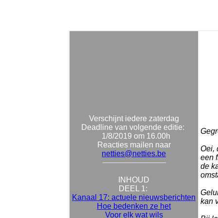
Verschijnt iedere zaterdag
Deadline van volgende editie:
Gegro
1/8/2019 om 16.00h
Reacties mailen naar
Oei, 
netties@netties.be
een f
de k
omst
INHOUD
DEEL 1:
Gelu
Kanaal 17: actuele nieuwsberichten
kan v
Hoe bedenken ze het
Voor elk wat wils