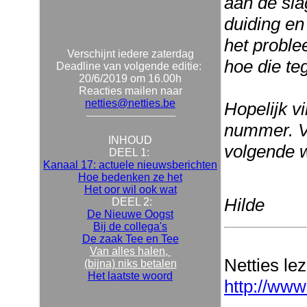
aan de sla
duiding en
het proble
Verschijnt iedere zaterdag
hoe die te
Deadline van volgende editie:
20/6/2019 om 16.00h
Reacties mailen naar
netties@netties.be
Hopelijk v
nummer. Ve
INHOUD
volgende 
DEEL 1:
Kanaal 17: actuele nieuwsberichten
Hoe bedenken ze het
Het oor wil ook wat
Hilde
DEEL 2:
De Nieuwe Oogst
Bij de collega's
De zaak Tee en Tee
Van alles halen,
Netties le
(bijna) niks betalen
Het laatste woord
http://www