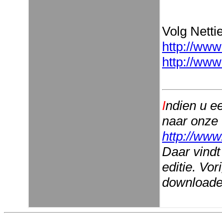
Volg Nettie
http://www
http://www
I
ndien u e
naar onze
http://www
Daar vindt
editie. Vo
downloaden