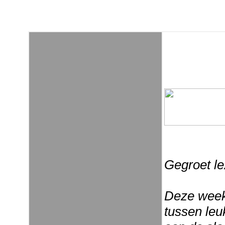
Gegroet le
Deze week 
tussen le