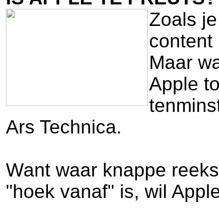
Zoals j
content 
Maar waa
Apple to
tenminst
Ars Technica.
Want waar knappe reekse
"hoek vanaf" is, wil App