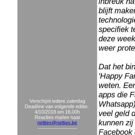
inbreuk na
blijft make
technologi
specifiek 
deze week 
weer prote
Dat het b
'Happy Fam
weten. Een
apps die F
Verschijnt iedere zaterdag
Whatsapp) 
Deadline van volgende editie:
veel geld 
4/10/2018 om 16.00h
Reacties mailen naar
kunnen zij
netties@netties.be
Facebook d