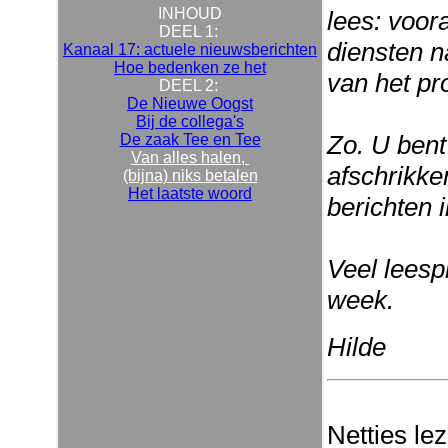
INHOUD
lees: voora
DEEL 1:
diensten n
Kanaal 17: actuele nieuwsberichten
Hoe bedenken ze het
van het pr
DEEL 2:
De Nieuwe Oogst
Bij de collega's
Zo. U bent
De zaak Tee en Tee
Van alles halen,
afschrikke
(bijna) niks betalen
Het laatste woord
berichten i
Veel leespl
week.
Hilde
Netties le