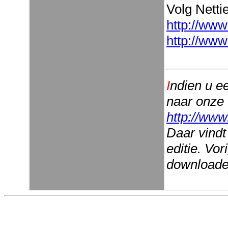
Volg Nettie
http://www
http://www
I
ndien u e
naar onze
http://www
Daar vindt
editie. Vo
downloaden