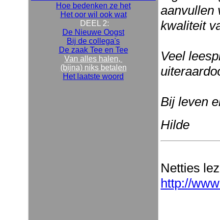
Hoe bedenken ze het
aanvullen 
Het oor wil ook wat
kwaliteit v
DEEL 2:
De Nieuwe Oogst
Bij de collega's
De zaak Tee en Tee
Veel leespl
Van alles halen,
(bijna) niks betalen
uiteraardo
Het laatste woord
Bij leven 
Hilde
Netties le
http://www