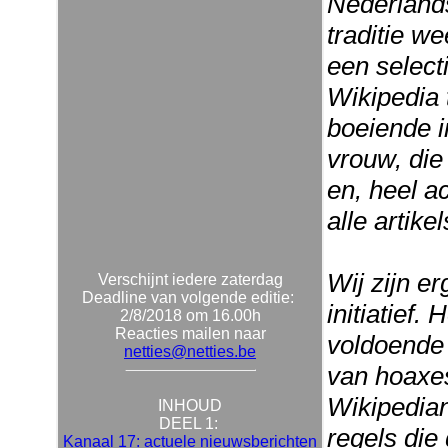
Nederlands
traditie w
een select
Wikipedia 
boeiende i
vrouw, die
en, heel ac
alle artike
Wij zijn e
Verschijnt iedere zaterdag
Deadline van volgende editie:
initiatief.
2/8/2018 om 16.00h
Reacties mailen naar
voldoende 
netties@netties.be
van hoaxe
Wikipedian
INHOUD
DEEL 1:
regels die
Kanaal 17: actuele nieuwsberichten