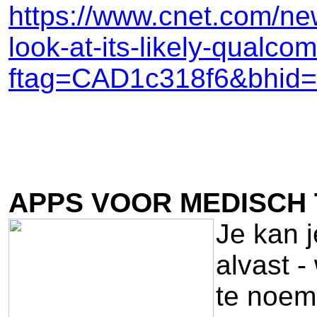
https://www.cnet.com/ne
look-at-its-likely-qualco
ftag=CAD1c318f6&bhid
APPS VOOR MEDISCH
Je kan j
alvast -
te noem