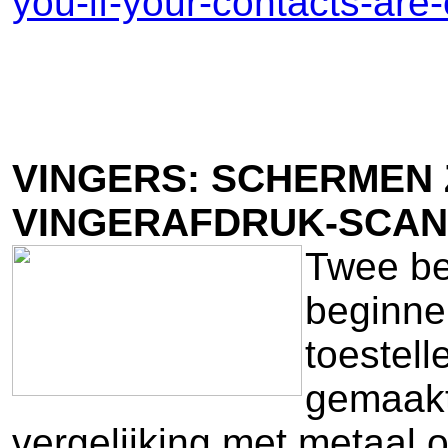
you-if-your-contacts-are-
VINGERS: SCHERMEN 
VINGERAFDRUK-SCAN
Twee be
beginne
toestell
gemaakt.
vergelijking met metaal o