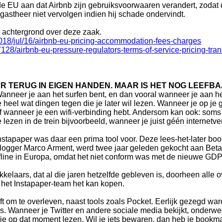
 de EU aan dat Airbnb zijn gebruiksvoorwaaren verandert, zodat
astheer niet vervolgen indien hij schade ondervindt.
 achtergrond over deze zaak.
018/jul/16/airbnb-eu-pricing-accommodation-fees-charges
28/airbnb-eu-pressure-regulators-terms-of-service-pricing-tra
 TERUG IN EIGEN HANDEN. MAAR IS HET NOG LEEFB
anneer je aan het surfen bent, en dan vooral wanneer je aan he
e heel wat dingen tegen die je later wil lezen. Wanneer je op je 
f wanneer je een wifi-verbinding hebt. Andersom kan ook: soms w
e lezen in de trein bijvoorbeeld, wanneer je juist géén internetve
nstapaper was daar een prima tool voor. Deze lees-het-later b
logger Marco Arment, werd twee jaar geleden gekocht aan Bet
 offline in Europa, omdat het niet conform was met de nieuwe GD
elaars, dat al die jaren hetzelfde gebleven is, doorheen alle o
t het Instapaper-team het kan kopen.
ft om te overleven, naast tools zoals Pocket. Eerlijk gezegd war
 is. Wanneer je Twitter en andere sociale media bekijkt, onderw
n je op dat moment lezen. Wil je iets bewaren, dan heb je bookmar