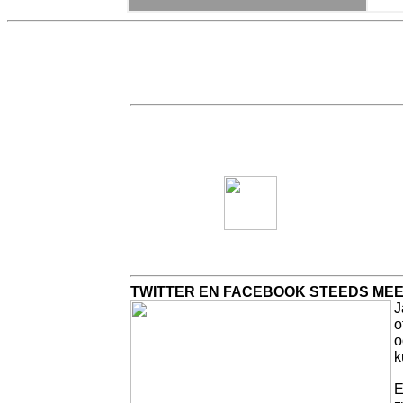
TWITTER EN FACEBOOK STEEDS ME
J
o
o
k
E