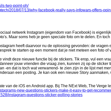
ls-two-point-oh/
ngtech/2018/07/13/why-facebook-really-says-infowars-offers-op
ociaal netwerk Instagram (eigendom van Facebook) is eigenlij
oto's. Maar soms heb je geen speciale foto om te delen. En toch w
nstagram heeft daarvoor nu de oplossing gevonden: de vragen-s
esprek te starten op een moment dat je niet meteen een foto of 
e vindt deze nieuwe functie bij de stickers. Tik erop, vul een vra
anneer jouw vrienden die vraag zien, kunnen zij op de sticker
an -en dat is toch wat verwarrend- te zien zijn in de lijst met 
nderaan een posting. Je kan ook een nieuwe Story aanmaken, 
pdate van de iOS en Android app. Bij The NExt Web, The Verge le
nstagrams-new-questions-stickers-make-it-easy-to-get-recomme
28/instagram-questions-sticker-polling-stories