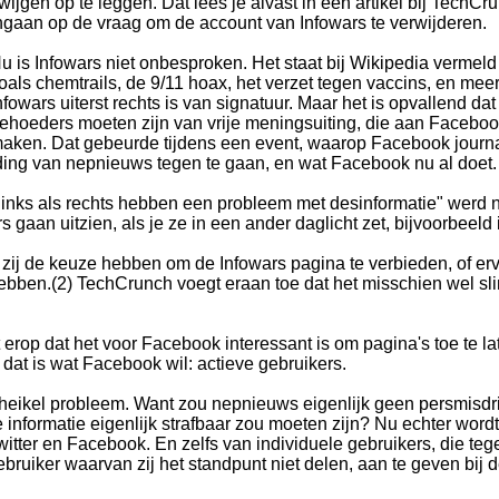
wijgen op te leggen. Dat lees je alvast in een artikel bij TechCru
ngaan op de vraag om de account van Infowars te verwijderen.
u is Infowars niet onbesproken. Het staat bij Wikipedia verme
oals chemtrails, de 9/11 hoax, het verzet tegen vaccins, en meer 
nfowars uiterst rechts is van signatuur. Maar het is opvallend dat h
ehoeders moeten zijn van vrije meningsuiting, die aan Faceb
aken. Dat gebeurde tijdens een event, waarop Facebook journa
ing van nepnieuws tegen te gaan, en wat Facebook nu al doet.
inks als rechts hebben een probleem met desinformatie" werd ni
gaan uitzien, als je ze in een ander daglicht zet, bijvoorbeeld i
 zij de keuze hebben om de Infowars pagina te verbieden, of er
ebben.(2) TechCrunch voegt eraan toe dat het misschien wel sli
st erop dat het voor Facebook interessant is om pagina's toe te l
n dat is wat Facebook wil: actieve gebruikers.
een heikel probleem. Want zou nepnieuws eigenlijk geen persmisd
 informatie eigenlijk strafbaar zou moeten zijn? Nu echter wor
itter en Facebook. En zelfs van individuele gebruikers, die te
ruiker waarvan zij het standpunt niet delen, aan te geven bij