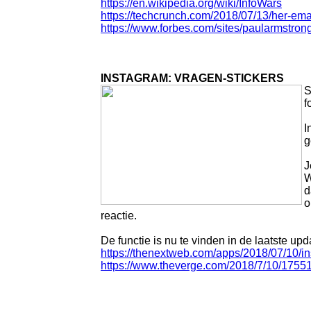
https://en.wikipedia.org/wiki/InfoWars
https://techcrunch.com/2018/07/13/her-emai
https://www.forbes.com/sites/paularmstro
INSTAGRAM: VRAGEN-STICKERS
S
f
I
g
J
W
d
o
reactie.
De functie is nu te vinden in de laatste u
https://thenextweb.com/apps/2018/07/10/i
https://www.theverge.com/2018/7/10/175515