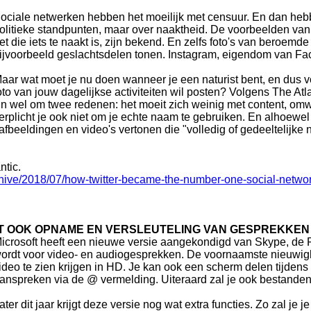
ociale netwerken hebben het moeilijk met censuur. En dan hebb
olitieke standpunten, maar over naaktheid. De voorbeelden van
et die iets te naakt is, zijn bekend. En zelfs foto's van beroemde 
ijvoorbeeld geslachtsdelen tonen. Instagram, eigendom van Faceb
aar wat moet je nu doen wanneer je een naturist bent, en dus vo
oto van jouw dagelijkse activiteiten wil posten? Volgens The Atlan
n wel om twee redenen: het moeit zich weinig met content, omwi
erplicht je ook niet om je echte naam te gebruiken. En alhoewel h
l afbeeldingen en video's vertonen die "volledig of gedeeltelijk
ntic.
chive/2018/07/how-twitter-became-the-number-one-social-networ
ORT OOK OPNAME EN VERSLEUTELING VAN GESPREKKEN
icrosoft heeft een nieuwe versie aangekondigd van Skype, de 
ordt voor video- en audiogesprekken. De voornaamste nieuwighe
ideo te zien krijgen in HD. Je kan ook een scherm delen tijden
anspreken via de @ vermelding. Uiteraard zal je ook bestande
ater dit jaar krijgt deze versie nog wat extra functies. Zo zal je