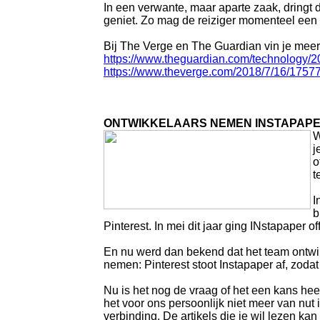
In een verwante, maar aparte zaak, dringt
geniet. Zo mag de reiziger momenteel een g
Bij The Verge en The Guardian vin je meer
https://www.theguardian.com/technology/2
https://www.theverge.com/2018/7/16/175771
ONTWIKKELAARS NEMEN INSTAPAPER
W
j
o
t
I
b
Pinterest. In mei dit jaar ging INstapaper
En nu werd dan bekend dat het team ontwikk
nemen: Pinterest stoot Instapaper af, zoda
Nu is het nog de vraag of het een kans hee
het voor ons persoonlijk niet meer van nut
verbinding. De artikels die je wil lezen ka