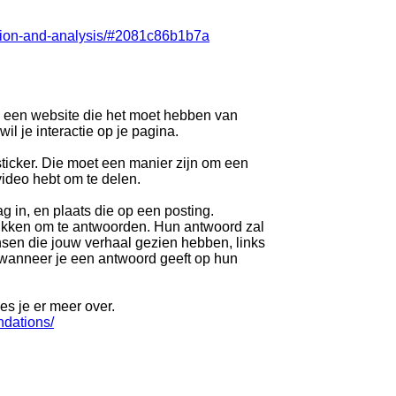
inion-and-analysis/#2081c86b1b7a
k een website die het moet hebben van
il je interactie op je pagina.
ticker. Die moet een manier zijn om een
video hebt om te delen.
ag in, en plaats die op een posting.
 tikken om te antwoorden. Hun antwoord zal
mensen die jouw verhaal gezien hebben, links
wanneer je een antwoord geeft op hun
es je er meer over.
ndations/