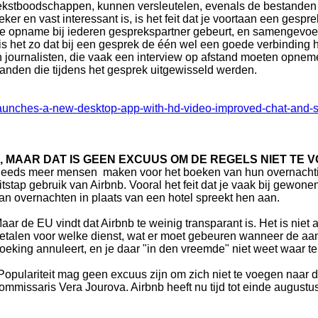
ekstboodschappen, kunnen versleutelen, evenals de bestanden d
eker en vast interessant is, is het feit dat je voortaan een gespr
e opname bij iederen gesprekspartner gebeurt, en samengevoeg
is het zo dat bij een gesprek de één wel een goede verbinding he
en journalisten, die vaak een interview op afstand moeten opn
tanden die tijdens het gesprek uitgewisseld werden.
launches-a-new-desktop-app-with-hd-video-improved-chat-and-so
, MAAR DAT IS GEEN EXCUUS OM DE REGELS NIET TE 
eeds meer mensen maken voor het boeken van hun overnachting o
itstap gebruik van Airbnb. Vooral het feit dat je vaak bij gew
an overnachten in plaats van een hotel spreekt hen aan.
aar de EU vindt dat Airbnb te weinig transparant is. Het is niet 
etalen voor welke dienst, wat er moet gebeuren wanneer de aan
oeking annuleert, en je daar "in den vreemde" niet weet waar t
Populariteit mag geen excuus zijn om zich niet te voegen naar
ommissaris Vera Jourova. Airbnb heeft nu tijd tot einde augustus