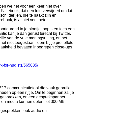
en we het voor een keer niet over
 Facebook, dat een foto verwijdert omdat
schilderijen, die te naakt zijn en
ook, is al niet veel beter.
ortdurend in je blootje loopt - en toch een
tic kan je dan gerust terecht bij Twitter.
lle van de vrije meningsuiting, en het
et niet toegestaan is om bij je profielfoto
e naaktheid bevatten inbegrepen close-ups
k-for-nudists/565085/
P2P communicatietool die vaak gebruikt
den op een rijtje. Om te beginnen zal je
s gesprekken, en een gesprekspartner
n en media kunnen delen, tot 300 MB.
 je gesprekken, ook audio en