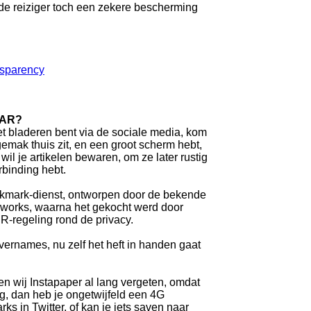
 de reiziger toch een zekere bescherming
nsparency
AAR?
t bladeren bent via de sociale media, kom
gemak thuis zit, en een groot scherm hebt,
il je artikelen bewaren, om ze later rustig
rbinding hebt.
ookmark-dienst, ontworpen door de bekende
aworks, waarna het gekocht werd door
PR-regeling rond de privacy.
vernames, nu zelf het heft in handen gaat
en wij Instapaper al lang vergeten, omdat
eg, dan heb je ongetwijfeld een 4G
ks in Twitter, of kan je iets saven naar