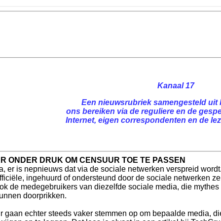
Kanaal 17
Een nieuwsrubriek samengesteld uit 
ons bereiken via de reguliere en de gespe
Internet, eigen correspondenten en de leze
ER ONDER DRUK OM CENSUUR TOE TE PASSEN
a, er is nepnieuws dat via de sociale netwerken verspreid wordt.
fficiële, ingehuurd of ondersteund door de sociale netwerken ze
ok de medegebruikers van diezelfde sociale media, die mythes 
unnen doorprikken.
r gaan echter steeds vaker stemmen op om bepaalde media, die