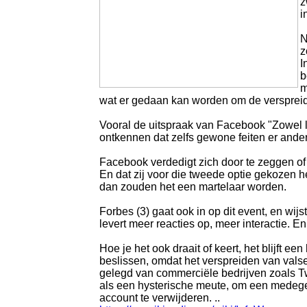
z
i
N
z
I
b
m
wat er gedaan kan worden om de verspreid
Vooral de uitspraak van Facebook "Zowel l
ontkennen dat zelfs gewone feiten er anders 
Facebook verdedigt zich door te zeggen of
En dat zij voor die tweede optie gekozen h
dan zouden het een martelaar worden.
Forbes (3) gaat ook in op dit event, en wij
levert meer reacties op, meer interactie. E
Hoe je het ook draait of keert, het blijft 
beslissen, omdat het verspreiden van valse
gelegd van commerciële bedrijven zoals Tw
als een hysterische meute, om een medegeb
account te verwijderen. ..