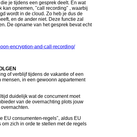
ie je tijdens een gesprek deelt. En wat
ek kan opnemen, "call recording" , waarbij
d wordt in de cloud. Zo heb je dus de
eft, en de ander niet. Deze functie zal
emen. De opname van het gesprek bevat echt
on-encryption-and-call-recording/
VOLGEN
f verblijf tijdens de vakantie of een
onen mensen, in een gewoonn appartement
altijd duidelijk wat de concument moet
bieder van de overnachting plots jouw
e overnachten.
 de EU consumenten-regels", aldus EU
 om zich in orde te stellen met de regels