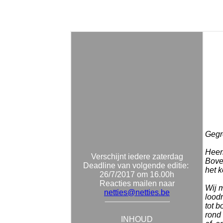
Gegro
Heerl
Verschijnt iedere zaterdag
Boven
Deadline van volgende editie:
het 
26/7/2017 om 16.00h
Reacties mailen naar
Wij 
netties@netties.be
lood
tot 
rond 
INHOUD