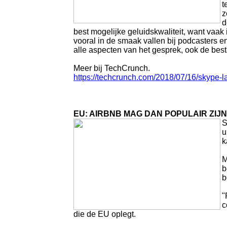
t
z
d
best mogelijke geluidskwaliteit, want vaak 
vooral in de smaak vallen bij podcasters 
alle aspecten van het gesprek, ook de bes
Meer bij TechCrunch.
https://techcrunch.com/2018/07/16/skype-
EU: AIRBNB MAG DAN POPULAIR ZIJN
S
u
k
M
b
b
"
c
die de EU oplegt.