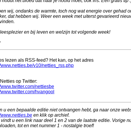
n houdt het bloed dat naar je hoofd moet, ook fris. Een gratis tip :
en wij, ondanks de warmte, toch nog wat energie over gehad o
er, dat hebben wij. Weer een week met uiterst gevarieerd nieuw
vinden.
leesplezier en bij leven en welzijn tot volgende week!
e
ies lezen als RSS-feed? Het kan, op het adres
//www.netties.be/v10/netties_rss.php
Netties op Twitter:
//www.twitter.com/nettiesbe
//www.twitter.com/hvangool
n u een bepaalde editie niet ontvangen hebt, ga naar onze web
//www.netties.be
en klik op archief.
vindt u een link naar deel 1 en 2 van de laatste editie. Vorige n
oaden, tot en met nummer 1 - nostalgie troef!