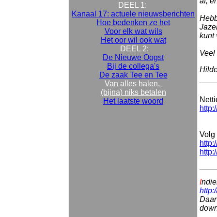
af, e
DEEL 1:
Kanaal 17: actuele nieuwsberichten
Hebb
Hoe bedenken ze het
Jazek
Voor elk wat wils
kunt 
Het oor wil ook wat
DEEL 2:
Veel 
De Nieuwe Oogst
Bij de collega's
Hild
De zaak Tee en Tee
Van alles halen,
(bijna) niks betalen
Nett
Het laatste woord
http:
Volg 
http:
http:
I
ndie
http:
Daar 
downl