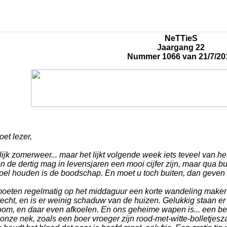
NeTTieS
Jaargang 22
Nummer 1066 van 21/7/20
et lezer,
ijk zomerweer... maar het lijkt volgende week iets teveel van 
 de dertig mag in levensjaren een mooi cijfer zijn, maar qua bu
koel houden is de boodschap. En moet u toch buiten, dan geven 
moeten regelmatig op het middaguur een korte wandeling maken,
recht, en is er weinig schaduw van de huizen. Gelukkig staan
boom, en daar even afkoelen. En ons geheime wapen is... een b
onze nek, zoals een boer vroeger zijn rood-met-witte-bolletjesz