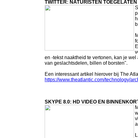
TWITTER: NATURISTEN TOEGELATEN
S
p
h
b
M
f
E
v
en -tekst naaktheid te vertonen, kan je we
van geslachtsdelen, billen of borsten".
Een interessant artikel hierover bij The Atla
https://www.theatlantic.com/technology/ar
SKYPE 8.0: HD VIDEO EN BINNENK
M
w
v
a
L