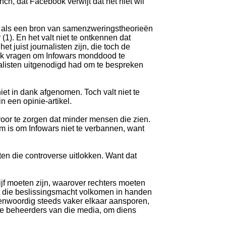
nch, dat Facebook verwijt dat het niet wil
ld als een bron van samenzweringstheorieën
(1). En het valt niet te ontkennen dat
et juist journalisten zijn, die toch de
ook vragen om Infowars monddood te
listen uitgenodigd had om te bespreken
et in dank afgenomen. Toch valt niet te
n een opinie-artikel.
voor te zorgen dat minder mensen die zien.
m is om Infowars niet te verbannen, want
aten die controverse uitlokken. Want dat
rijf moeten zijn, waarover rechters moeten
dt die beslissingsmacht volkomen in handen
genwoordig steeds vaker elkaar aansporen,
 de beheerders van die media, om diens