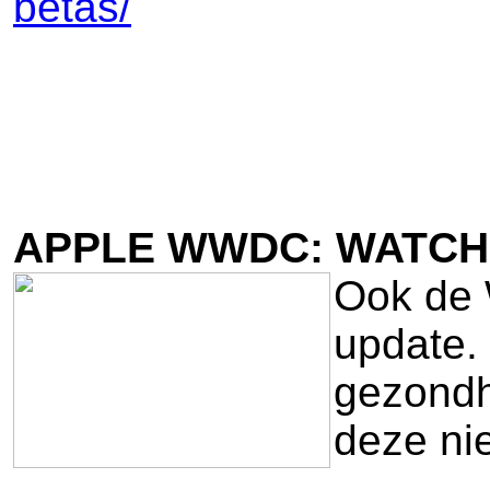
betas/
APPLE WWDC: WATCH
Ook de 
update. 
gezondh
deze ni