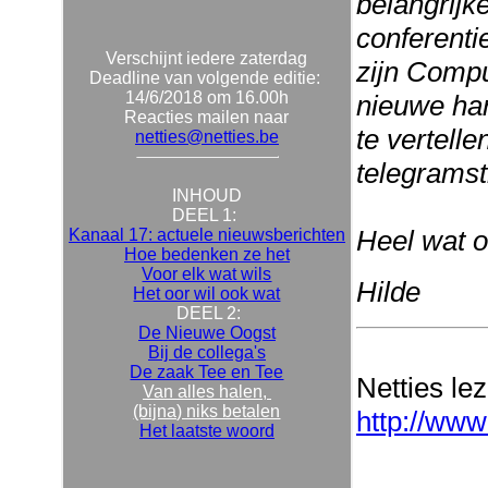
belangrijk
conferenti
Verschijnt iedere zaterdag
zijn Compu
Deadline van volgende editie:
14/6/2018 om 16.00h
nieuwe ha
Reacties mailen naar
te vertell
netties@netties.be
telegramsti
INHOUD
DEEL 1:
Heel wat o
Kanaal 17: actuele nieuwsberichten
Hoe bedenken ze het
Voor elk wat wils
Hilde
Het oor wil ook wat
DEEL 2:
De Nieuwe Oogst
Bij de collega's
De zaak Tee en Tee
Netties le
Van alles halen,
(bijna) niks betalen
http://www
Het laatste woord