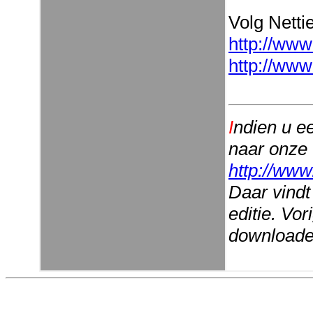
Volg Nettie
http://www
http://www
I
ndien u e
naar onze
http://www
Daar vindt
editie. Vo
downloaden