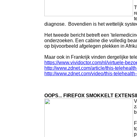
T
r
t
diagnose. Bovendien is het wettelijk syst
Het tweede bericht betreft een 'telemedicine
onderzoeken. Een cabine die volledig bean
op bijvoorbeeld afgelegen plekken in Afri
Maar ook in Frankrijk vinden dergelijke tel
https://www.vividoctor.com/nl/virtuele-bez
http://www.zdnet.com/article/this-telehealt
http://www.zdnet.com/video/this-telehealth-
OOPS... FIREFOX SMOKKELT EXTENS
V
z
b
F
t
p