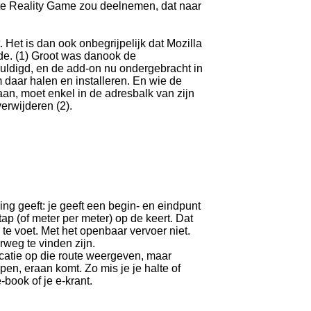
ate Reality Game zou deelnemen, dat naar
 Het is dan ook onbegrijpelijk dat Mozilla
de. (1) Groot was danook de
huldigd, en de add-on nu ondergebracht in
m daar halen en installeren. En wie de
aan, moet enkel in de adresbalk van zijn
erwijderen (2).
ing geeft: je geeft een begin- en eindpunt
tap (of meter per meter) op de keert. Dat
, te voet. Met het openbaar vervoer niet.
rweg te vinden zijn.
ocatie op die route weergeven, maar
pen, eraan komt. Zo mis je je halte of
-book of je e-krant.