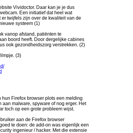
site Vividoctor. Daar kan je je dus
 webcam. Een initiatief dat heel wat
r twijfels zijn over de kwaliteit van de
 nieuwe systeem (1)
ook vanop afstand, patiënten te
an boord heeft. Door dergelijke cabines
dus ook gezondheidszorg verstrekken. (2)
ilmpje. (3)
ld/
d
n hun Firefox browser plots een melding
een aan malware, spyware of nog erger. Het
ar toch op een grote probleem wijst.
bruiker aan de Firefox browser
oed te doen: de add-on was eigenlijk een
urity ingenieur / hacker. Met die extensie