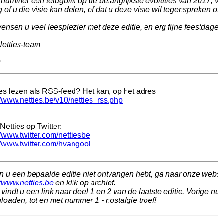
t nummer een terugblik op de belangrijkste evoluties van 2017, v
 of u die visie kan delen, of dat u deze visie wil tegenspreken o
ensen u veel leesplezier met deze editie, en erg fijne feestdage
Netties-team
e
ies lezen als RSS-feed? Het kan, op het adres
//www.netties.be/v10/netties_rss.php
Netties op Twitter:
//www.twitter.com/nettiesbe
//www.twitter.com/hvangool
n u een bepaalde editie niet ontvangen hebt, ga naar onze web
//www.netties.be
en klik op archief.
vindt u een link naar deel 1 en 2 van de laatste editie. Vorige n
oaden, tot en met nummer 1 - nostalgie troef!