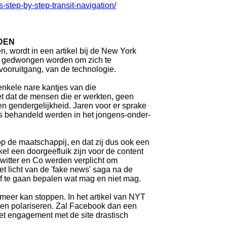
-step-by-step-transit-navigation/
DEN
, wordt in een artikel bij de New York
ven gedwongen worden om zich te
vooruitgang, van de technologie.
nkele nare kantjes van die
et dat de mensen die er werkten, geen
n gendergelijkheid. Jaren voor er sprake
s behandeld werden in het jongens-onder-
op de maatschappij, en dat zij dus ook een
kel een doorgeefluik zijn voor de content
Twitter en Co werden verplicht om
t licht van de 'fake news' saga na de
lf te gaan bepalen wat mag en niet mag.
 meer kan stoppen. In het artikel van NYT
sen polariseren. Zal Facebook dan een
et engagement met de site drastisch