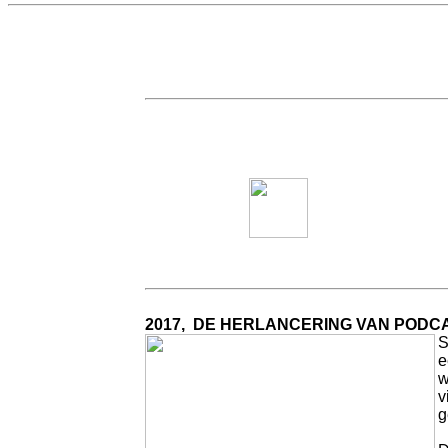
2017, DE HERLANCERING VAN PODCA
S
e
w
v
g