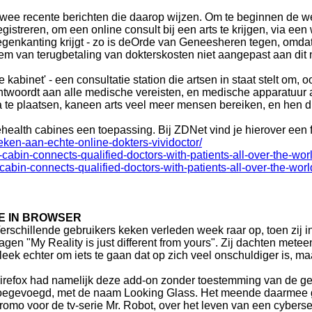
wee recente berichten die daarop wijzen. Om te beginnen de web
egistreren, om een online consult bij een arts te krijgen, via een
egenkanting krijgt - zo is deOrde van Geneesheren tegen, omdat e
eem van terugbetaling van dokterskosten niet aangepast aan dit
 kabinet' - een consultatie station die artsen in staat stelt om, 
twoordt aan alle medische vereisten, en medische apparatuur a
ka te plaatsen, kaneen arts veel meer mensen bereiken, en hen 
ehealth cabines een toepassing. Bij ZDNet vind je hierover een f
oeken-aan-echte-online-dokters-vividoctor/
h-cabin-connects-qualified-doctors-with-patients-all-over-the-wor
cabin-connects-qualified-doctors-with-patients-all-over-the-worl
IE IN BROWSER
erschillende gebruikers keken verleden week raar op, toen zij i
agen "My Reality is just different from yours". Zij dachten met
leek echter om iets te gaan dat op zich veel onschuldiger is, ma
irefox had namelijk deze add-on zonder toestemming van de ge
oegevoegd, met de naam Looking Glass. Het meende daarmee g
romo voor de tv-serie Mr. Robot, over het leven van een cybersec