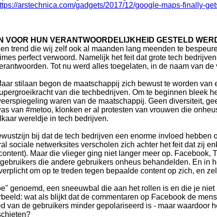
ttps://arstechnica.com/gadgets/2017/12/google-maps-finally-gets
VEN VOOR HUN VERANTWOORDELIJKHEID GESTELD WER
en trend die wij zelf ook al maanden lang meenden te bespeuren
imes perfect verwoord. Namelijk het feit dat grote tech bedrij
erantwoorden. Tot nu werd alles toegelaten, in de naam van de 
aar stilaan begon de maatschappij zich bewust te worden van e
upergroeikracht van die techbedrijven. Om te beginnen bleek h
eerspiegeling waren van de maatschappij. Geen diversiteit, gee
as van #metoo, klonken er al protesten van vrouwen die onheu
lkaar wereldje in tech bedrijven.
ewustzijn bij dat de tech bedrijven een enorme invloed hebben 
sociale netwerksites verscholen zich achter het feit dat zij en
ontent). Maar die vlieger ging niet langer meer op. Facebook, 
 gebruikers die andere gebruikers onheus behandelden. En in he
erplicht om op te treden tegen bepaalde content op zich, en ze
pe" genoemd, een sneeuwbal die aan het rollen is en die je niet
rbeeld: wat als blijkt dat de commentaren op Facebook de men
 van de gebruikers minder gepolariseerd is - maar waardoor h
schieten?