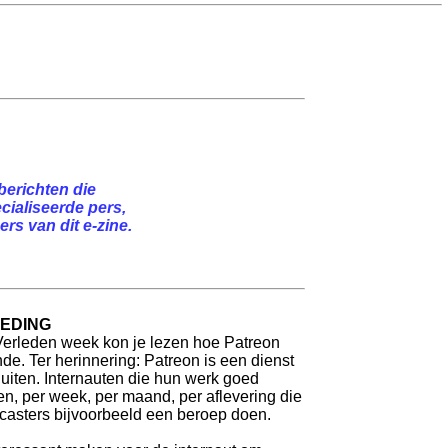
berichten die
cialiseerde pers,
rs van dit e-zine.
OEDING
 Verleden week kon je lezen hoe Patreon
e. Ter herinnering: Patreon is een dienst
luiten. Internauten die hun werk goed
en, per week, per maand, per aflevering die
dcasters bijvoorbeeld een beroep doen.