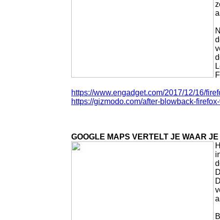
z
a
N
d
v
d
L
F
https://www.engadget.com/2017/12/16/firef
https://gizmodo.com/after-blowback-firefo
GOOGLE MAPS VERTELT JE WAAR JE
H
i
d
D
D
v
a
B