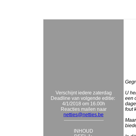
Gegro
Verschijnt iedere zaterdag
U heb
Deadline van volgende editie:
een 
4/1/2018 om 16.00h
dagen
Reacties mailen naar
fout 
netties@netties.be
Maar
bied
INHOUD