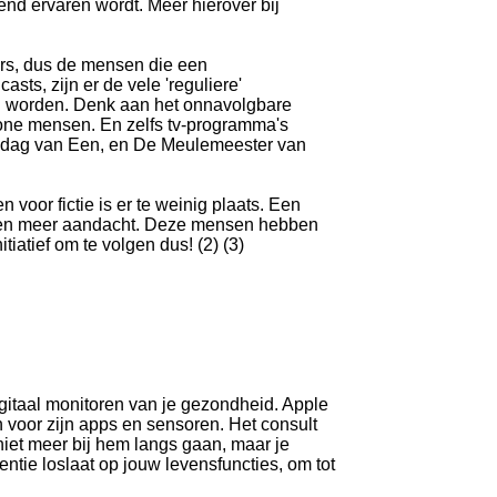
rend ervaren wordt. Meer hierover bij
ers, dus de mensen die een
ts, zijn er de vele 'reguliere'
n worden. Denk aan het onnavolgbare
wone mensen. En zelfs tv-programma's
ijdag van Een, en De Meulemeester van
voor fictie is er te weinig plaats. Een
ienen meer aandacht. Deze mensen hebben
iatief om te volgen dus! (2) (3)
itaal monitoren van je gezondheid. Apple
 voor zijn apps en sensoren. Het consult
t niet meer bij hem langs gaan, maar je
entie loslaat op jouw levensfuncties, om tot