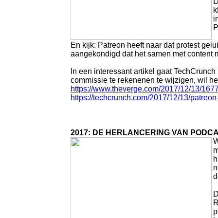
D
k
i
P
En kijk: Patreon heeft naar dat protest ge
aangekondigd dat het samen met content m
In een interessant artikel gaat TechCrunc
commissie te rekenenen te wijzigen, wil het
https://www.theverge.com/2017/12/13/1677
https://techcrunch.com/2017/12/13/patreon
2017: DE HERLANCERING VAN PODC
W
m
h
n
d
D
R
p