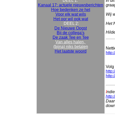
DEEL 1:
In di
Kanaal 17: actuele nieuwsberichten
graag
Hoe bedenken ze het
Voor elk wat wils
Wij w
Het oor wil ook wat
DEEL 2:
Het 
De Nieuwe Oogst
Hild
Bij de collega's
De zaak Tee en Tee
Van alles halen,
(bijna) niks betalen
Nett
Het laatste woord
http:
Volg 
http:
http:
I
ndie
http:
Daar 
downl