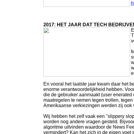
h
2017: HET JAAR DAT TECH BEDRIJ
E
T
v
M
s
w
w
e
En vooral het laatste jaar kwam daar het b
enorme verantwoordelijkheid hebben. Vooral 
die de gebruiker aanmaakt (user enerated c
maatregelen te nemen tegen trollen, tegen
Amerikaanse verkiezingen werden zij ook v
Wij hebben het zelf vaak een "slippery slo
worden nog andere vragen gesteld. Bijvoo
algoritme uitvinden waardoor de News Feed
vermindert? Kan het zich in de eigen voet 