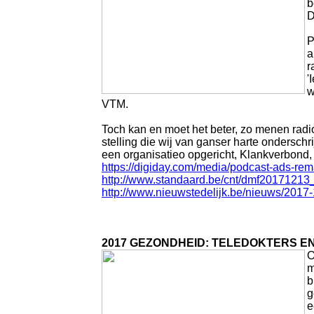
b
D
P
a
r
'
w
VTM.
Toch kan en moet het beter, zo menen radiom
stelling die wij van ganser harte ondersc
een organisatieo opgericht, Klankverbond, 
https://digiday.com/media/podcast-ads-rem
http://www.standaard.be/cnt/dmf2017121
http://www.nieuwstedelijk.be/nieuws/2017
2017 GEZONDHEID: TELEDOKTERS E
O
m
b
g
e