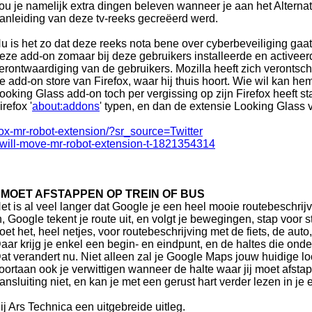
ou je namelijk extra dingen beleven wanneer je aan het Altern
anleiding van deze tv-reeks gecreëerd werd.
u is het zo dat deze reeks nota bene over cyberbeveiliging gaat.
eze add-on zomaar bij deze gebruikers installeerde en activeer
erontwaardiging van de gebruikers. Mozilla heeft zich verontsc
e add-on store van Firefox, waar hij thuis hoort. Wie wil kan he
ooking Glass add-on toch per vergissing op zijn Firefox heeft st
irefox '
about:addons
' typen, en dan de extensie Looking Glass v
ox-mr-robot-extension/?sr_source=Twitter
x-will-move-mr-robot-extension-t-1821354314
 MOET AFSTAPPEN OP TREIN OF BUS
et is al veel langer dat Google je een heel mooie routebeschrijv
n, Google tekent je route uit, en volgt je bewegingen, stap voor s
oet het, heel netjes, voor routebeschrijving met de fiets, de auto
aar krijg je enkel een begin- en eindpunt, en de haltes die onde
at verandert nu. Niet alleen zal je Google Maps jouw huidige l
oortaan ook je verwittigen wanneer de halte waar jij moet afstap
ansluiting niet, en kan je met een gerust hart verder lezen in je e
ij Ars Technica een uitgebreide uitleg.