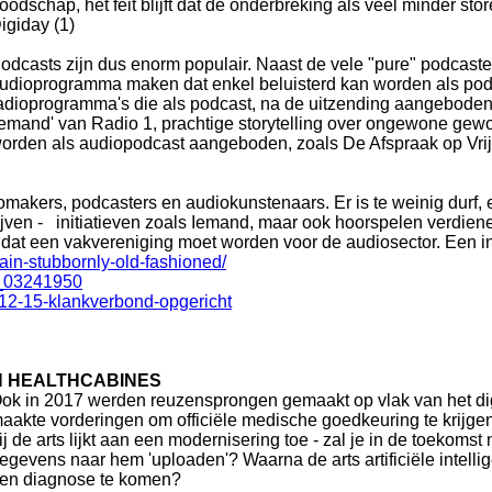
oodschap, het feit blijft dat de onderbreking als veel minder sto
igiday (1)
odcasts zijn dus enorm populair. Naast de vele "pure" podcast
udioprogramma maken dat enkel beluisterd kan worden als podcas
adioprogramma's die als podcast, na de uitzending aangebode
Iemand' van Radio 1, prachtige storytelling over ongewone ge
orden als audiopodcast aangeboden, zoals De Afspraak op Vr
akers, podcasters en audiokunstenaars. Er is te weinig durf, en 
hrijven - initiatieven zoals Iemand, maar ook hoorspelen verd
dat een vakvereniging moet worden voor de audiosector. Een init
ain-stubbornly-old-fashioned/
3_03241950
-12-15-klankverbond-opgericht
N HEALTHCABINES
ok in 2017 werden reuzensprongen gemaakt op vlak van het dig
aakte vorderingen om officiële medische goedkeuring te krijgen
ij de arts lijkt aan een modernisering toe - zal je in de toekoms
egevens naar hem 'uploaden'? Waarna de arts artificiële intellig
en diagnose te komen?