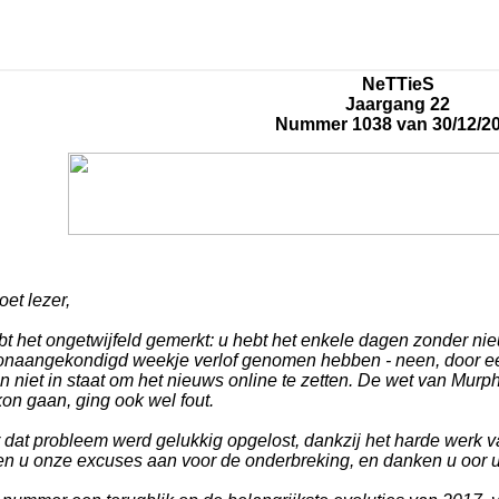
NeTTieS
Jaargang 22
Nummer 1038 van 30/12/2
et lezer,
t het ongetwijfeld gemerkt: u hebt het enkele dagen zonder nie
onaangekondigd weekje verlof genomen hebben - neen, door een
 niet in staat om het nieuws online te zetten. De wet van Murph
kon gaan, ging ook wel fout.
 dat probleem werd gelukkig opgelost, dankzij het harde werk v
en u onze excuses aan voor de onderbreking, en danken u oor 