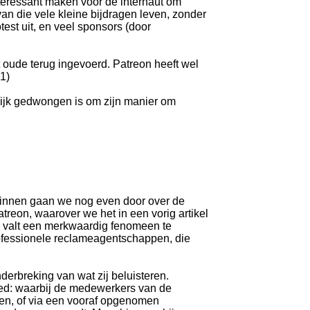
teressant maken voor de internaut om
van die vele kleine bijdragen leven, zonder
st uit, en veel sponsors (door
t oude terug ingevoerd. Patreon heeft wel
1)
nlijk gedwongen is om zijn manier om
eginnen gaan we nog even door over de
treon, waarover we het in een vorig artikel
j valt een merkwaardig fenomeen te
ofessionele reclameagentschappen, die
derbreking van wat zij beluisteren.
ed: waarbij de medewerkers van de
oen, of via een vooraf opgenomen