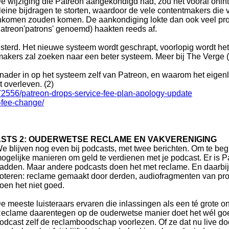
e wijziging die Patreon aangekondigd had, zou het vooral onin
leine bijdragen te storten, waardoor de vele contentmakers die 
nkomen zouden komen. De aankondiging lokte dan ook veel prote
atreon'patrons' genoemd) haakten reeds af.
luisterd. Het nieuwe systeem wordt geschrapt, voorlopig wordt he
akers zal zoeken naar een beter systeem. Meer bij The Verge (
h nader in op het systeem zelf van Patreon, en waarom het eige
 overleven. (2)
2556/patreon-drops-service-fee-plan-apology-update
-fee-change/
ASTS 2: OUDERWETSE RECLAME EN VAKVERENIGING
e blijven nog even bij podcasts, met twee berichten. Om te b
ogelijke manieren om geld te verdienen met je podcast. Er is Pa
adden. Maar andere podcasts doen het met reclame. En daarbi
oteren: reclame gemaakt door derden, audiofragmenten van pr
oen het niet goed.
e meeste luisteraars ervaren die inlassingen als een té grote on
eclame daarentegen op de ouderwetse manier doet het wél go
odcast zelf de reclamboodschap voorlezen. Of ze dat nu live d