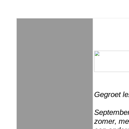
Gegroet le
September.
zomer, met