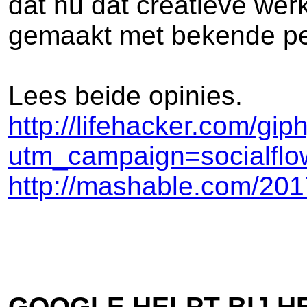
dat nu dat creatieve wer
gemaakt met bekende per
Lees beide opinies.
http://lifehacker.com/gi
utm_campaign=socialflow
http://mashable.com/201
GOOGLE HELPT BIJ HE