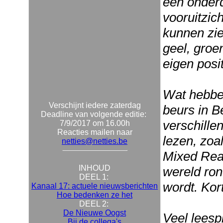
een onderd
vooruitzic
kunnen zie
geel, groen
eigen posi
Wat hebben
Verschijnt iedere zaterdag
beurs in B
Deadline van volgende editie:
verschille
7/9/2017 om 16.00h
Reacties mailen naar
lezen, zoa
netties@netties.be
Mixed Real
INHOUD
wereld ron
DEEL 1:
wordt. Kor
Kanaal 17: actuele nieuwsberichten
Hoe bedenken ze het
DEEL 2:
De Nieuwe Oogst
Veel leespl
Bij de collega's