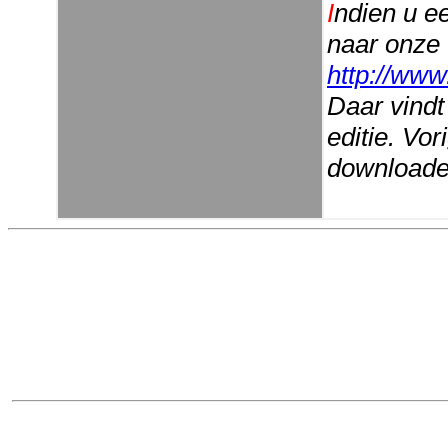
I
ndien u e
naar onze
http://www
Daar vindt
editie. Vo
downloaden