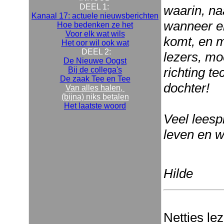
DEEL 1:
waarin, na
Kanaal 17: actuele nieuwsberichten
wanneer er
Hoe bedenken ze het
Voor elk wat wils
komt, en m
Het oor wil ook wat
DEEL 2:
lezers, mo
De Nieuwe Oogst
richting t
Bij de collega's
De zaak Tee en Tee
dochter!
Van alles halen,
(bijna) niks betalen
Het laatste woord
Veel leesp
leven en w
Hilde
Netties le