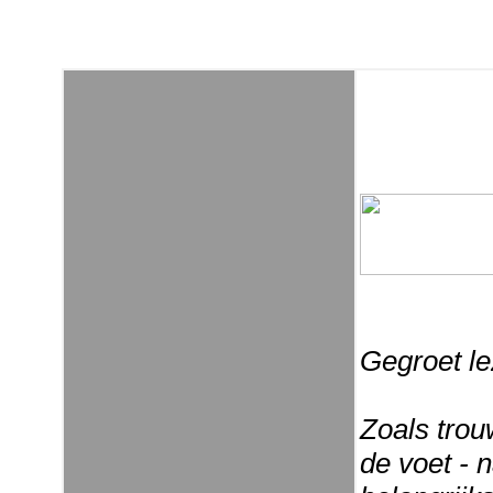
Gegroet le
Zoals trou
de voet - 