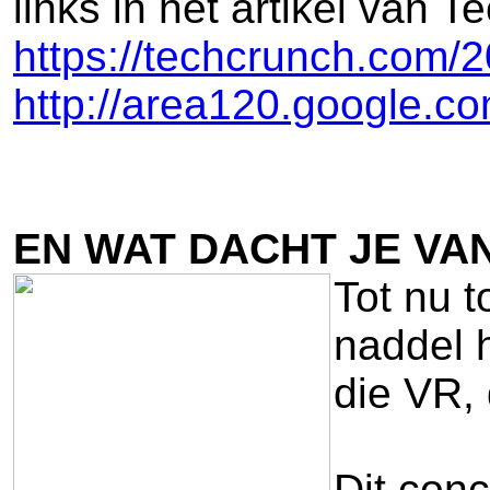
links in het artikel van 
https://techcrunch.com/2
http://area120.google.co
EN WAT DACHT JE VA
Tot nu t
naddel h
die VR,
Dit conc