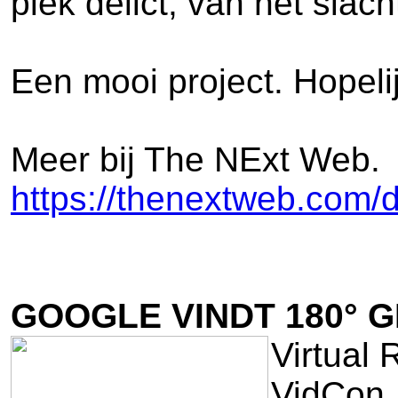
plek delict, van het slac
Een mooi project. Hopeli
Meer bij The NExt Web.
https://thenextweb.com/
GOOGLE VINDT 180° 
Virtual 
VidCon.