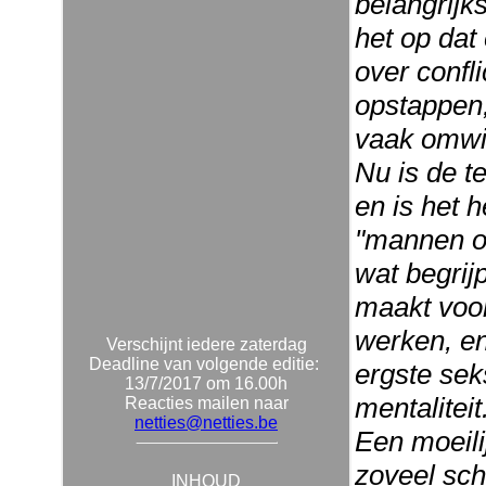
belangrijk
het op dat
over confl
opstappen,
vaak omwi
Nu is de t
en is het 
"mannen on
wat begrijp
maakt voor
werken, en
Verschijnt iedere zaterdag
Deadline van volgende editie:
ergste sek
13/7/2017 om 16.00h
mentaliteit
Reacties mailen naar
netties@netties.be
Een moeilij
zoveel sch
INHOUD