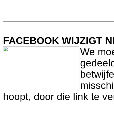
FACEBOOK WIJZIGT N
We moet
gedeeld
betwijf
misschi
hoopt, door die link te v