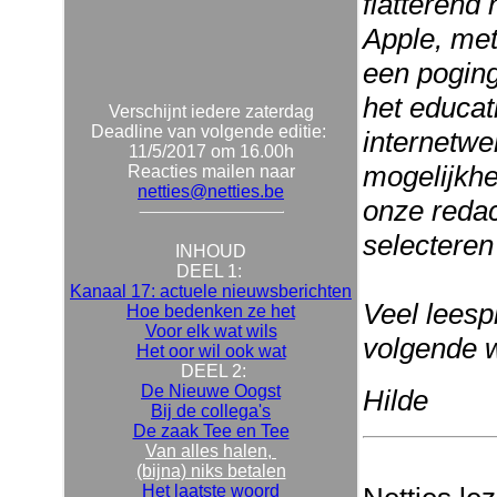
flatterend
Apple, met
een poging
het educat
Verschijnt iedere zaterdag
Deadline van volgende editie:
internetwer
11/5/2017 om 16.00h
mogelijkhe
Reacties mailen naar
netties@netties.be
onze redac
selecteren
INHOUD
DEEL 1:
Kanaal 17: actuele nieuwsberichten
Veel leespl
Hoe bedenken ze het
Voor elk wat wils
volgende 
Het oor wil ook wat
DEEL 2:
De Nieuwe Oogst
Hilde
Bij de collega's
De zaak Tee en Tee
Van alles halen,
(bijna) niks betalen
Het laatste woord