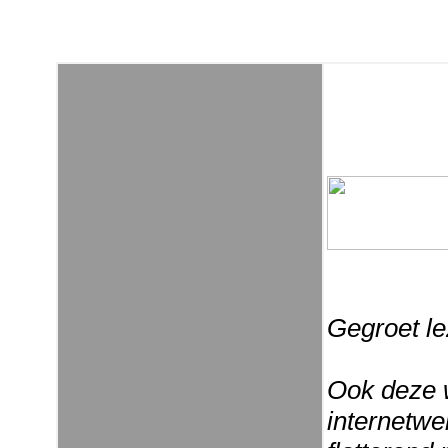
Gegroet le
Ook deze 
internetwe