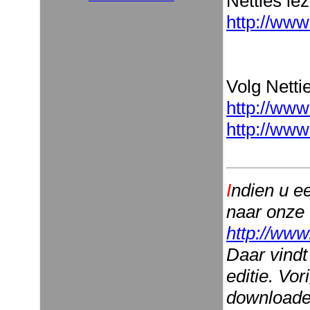
Netties le
http://www
Volg Nettie
http://www
http://www
I
ndien u e
naar onze
http://www
Daar vindt
editie. Vo
downloaden