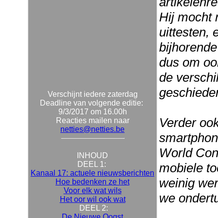
artikelenr
Hij mocht 
uittesten, 
bijhorende
dus om ook
de verschi
geschieden
Verschijnt iedere zaterdag
Deadline van volgende editie:
9/3/2017 om 16.00h
Verder ook
Reacties mailen naar
netties@netties.be
smartphone
World Cong
INHOUD
DEEL 1:
mobiele toe
Kanaal 17: actuele nieuwsberichten
weinig wer
Hoe bedenken ze het
Voor elk wat wils
we ondert
Het oor wil ook wat
DEEL 2:
De Nieuwe Oogst