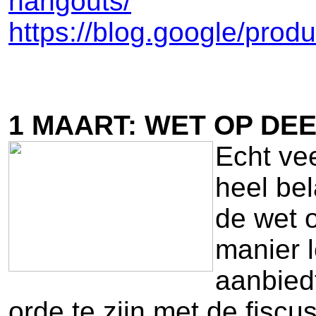
hangouts/
https://blog.google/prod
1 MAART: WET OP DE
Echt vee
heel be
de wet 
manier l
aanbiedt
orde te zijn met de fiscu