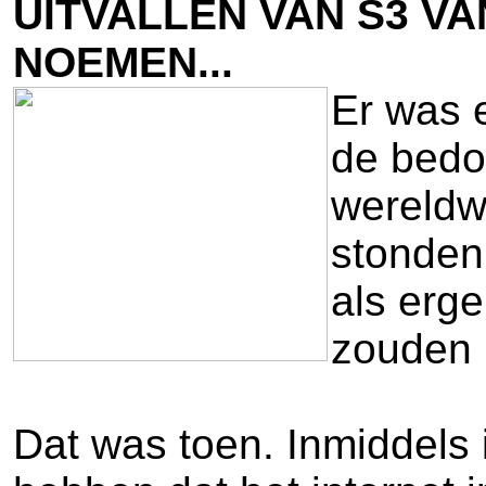
UITVALLEN VAN S3 VA
NOEMEN...
Er was 
de bedo
wereldw
stonden.
als erg
zouden 
Dat was toen. Inmiddels 