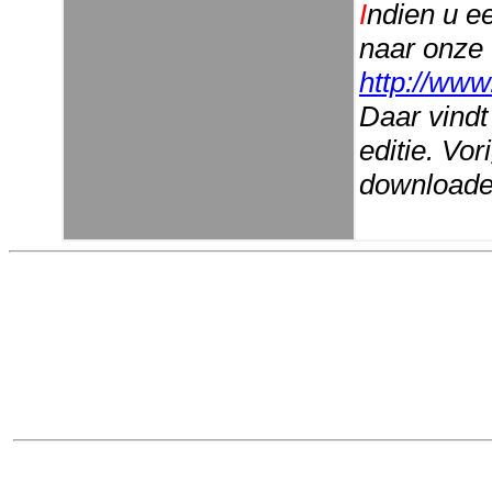
I
ndien u e
naar onze
http://www
Daar vindt
editie. Vo
downloaden