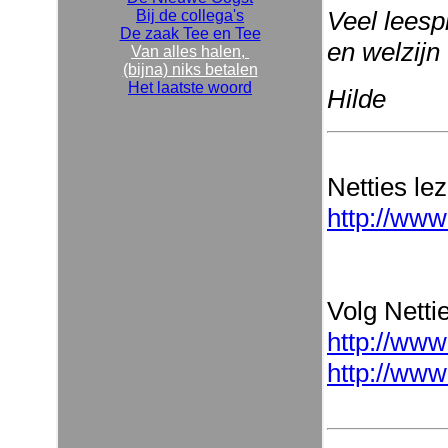
Veel leesp
Bij de collega's
De zaak Tee en Tee
en welzijn
Van alles halen,
(bijna) niks betalen
Het laatste woord
Hilde
Netties le
http://www
Volg Nettie
http://www
http://www