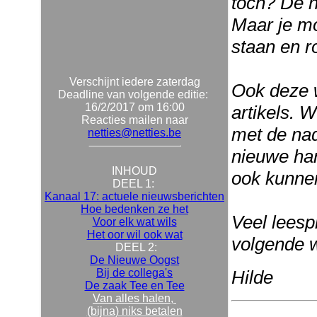
toch? De na
Maar je mo
staan en ro
Verschijnt iedere zaterdag
Ook deze 
Deadline van volgende editie:
16/2/2017 om 16:00
artikels. 
Reacties mailen naar
met de nad
netties@netties.be
nieuwe har
INHOUD
ook kunnen
DEEL 1:
Kanaal 17: actuele nieuwsberichten
Hoe bedenken ze het
Veel leespl
Voor elk wat wils
Het oor wil ook wat
volgende 
DEEL 2:
De Nieuwe Oogst
Bij de collega's
Hilde
De zaak Tee en Tee
Van alles halen,
(bijna) niks betalen