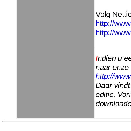
Volg Nettie
http://www
http://www
I
ndien u e
naar onze
http://www
Daar vindt
editie. Vo
downloaden