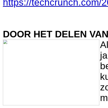
https://techcrunch.com/2
DOOR HET DELEN VAN
A
j
b
k
z
mo