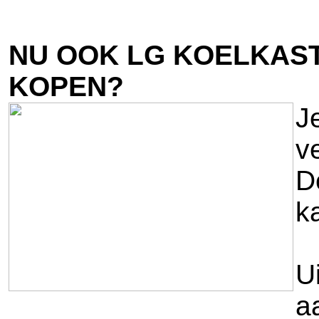
NU OOK LG KOELKAST
KOPEN?
J
v
D
ka
U
a