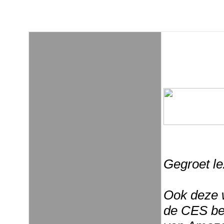
Gegroet le
Ook deze w
de CES beu