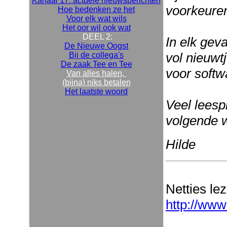
Kanaal 17: actuele nieuwsberichten
voorkeuren
Hoe bedenken ze het
Voor elk wat wils
Het oor wil ook wat
DEEL 2:
In elk gev
De Nieuwe Oogst
vol nieuwt
Bij de collega's
De zaak Tee en Tee
voor softw
Van alles halen,
(bijna) niks betalen
Het laatste woord
Veel leespl
volgende 
Hilde
Netties le
http://www