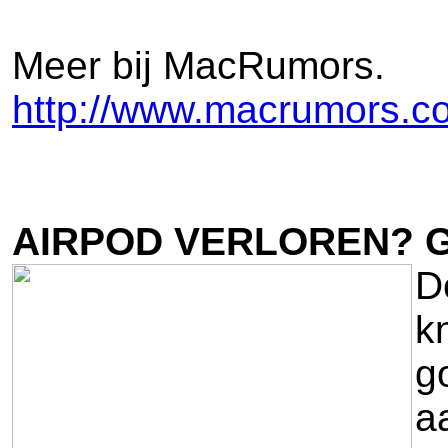
Meer bij MacRumors.
http://www.macrumors.c
AIRPOD VERLOREN? GE
D
k
g
a