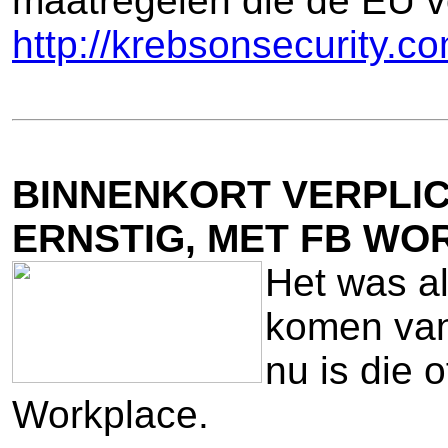
maatregelen die de EU vo
http://krebsonsecurity.c
BINNENKORT VERPLI
ERNSTIG, MET FB WO
Het was al
komen van
nu is die 
Workplace.