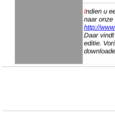
I
ndien u e
naar onze
http://www
Daar vindt
editie. Vo
downloaden