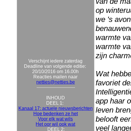
van de ma
op winteru
we 's avon
benauwend
warmte van
warmte van
zijn charme
Verschijnt iedere zaterdag
Deadline van volgende editie:
20/10/2016 om 16.00h
Wat hebben
Reacties mailen naar
favoriet de
netties@netties.be
Intelligen
INHOUD
app haar o
DEEL 1:
leven bren
Kanaal 17: actuele nieuwsberichten
Hoe bedenken ze het
belooft ee
Voor elk wat wils
Het oor wil ook wat
veel langer
DEEL 2: