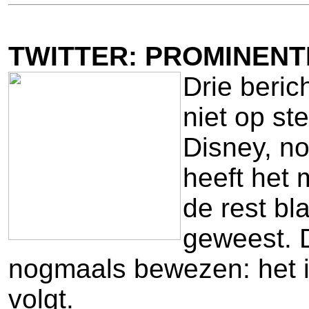
TWITTER: PROMINENT
Drie beric
niet op s
Disney, no
heeft het 
de rest bl
geweest. D
nogmaals bewezen: het is
volgt.