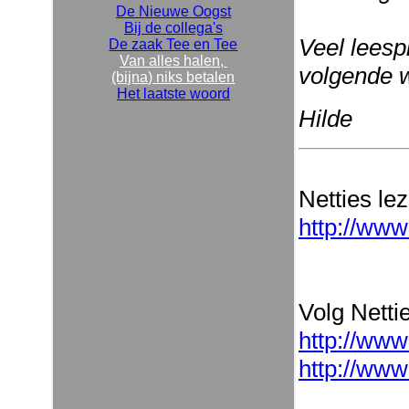
De Nieuwe Oogst
Bij de collega's
Veel leespl
De zaak Tee en Tee
Van alles halen,
volgende 
(bijna) niks betalen
Het laatste woord
Hilde
Netties le
http://www
Volg Nettie
http://www
http://www