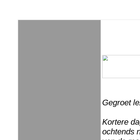
Gegroet le
Kortere da
ochtends n