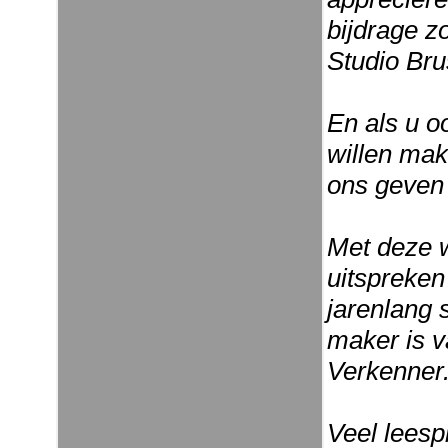
bijdrage 
Studio Bru
En als u o
willen mak
ons geven 
Met deze w
uitspreken
jarenlang 
maker is v
Verkenner.
Veel leesp