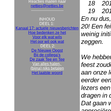
Reacties mailen naar
18 201
netties@netties.be
19 201
En nu dus,
INHOUD
DEEL 1:
20! Een fei
Kanaal 17: actuele nieuwsberichten
weinig init
Hoe bedenken ze het
Voor elk wat wils
zeggen.
Het oor wil ook wat
DEEL 2:
De Nieuwe Oogst
Bij de collega's
We hebben 
De zaak Tee en Tee
feest zoud
Van alles halen,
(bijna) niks betalen
aan onze le
Het laatste woord
eerder ee
lezers een 
dragen in 
Dat gaan w
appreciëre