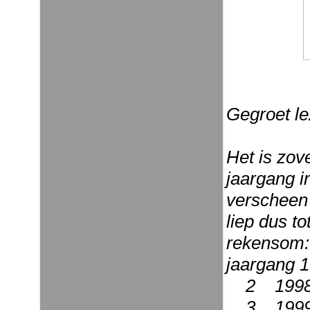
Gegroet le
Het is zov
jaargang i
verscheen 
liep dus t
rekensom:
jaargang 1
2 199
3 199