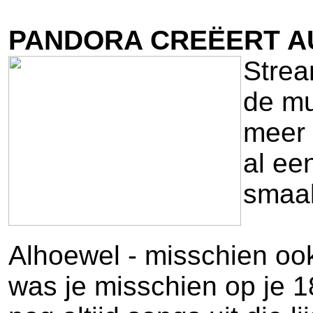
PANDORA CREËERT A
Strea
de mu
meer 
al ee
smaak
Alhoewel - misschien ook
was je misschien op je 1