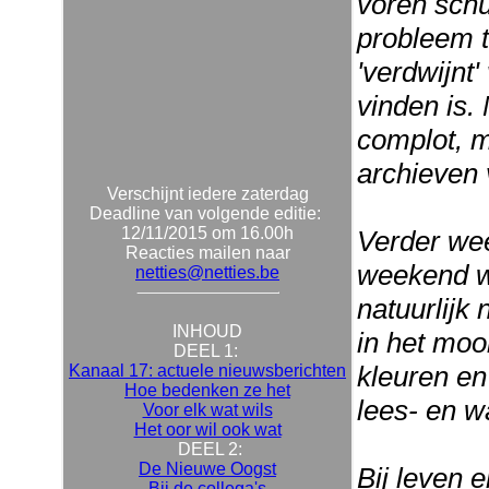
voren schu
probleem t
'verdwijnt'
vinden is. 
complot, 
archieven 
Verschijnt iedere zaterdag
Deadline van volgende editie:
12/11/2015 om 16.00h
Verder weer
Reacties mailen naar
weekend we
netties@netties.be
natuurlijk
INHOUD
in het moo
DEEL 1:
kleuren en 
Kanaal 17: actuele nieuwsberichten
Hoe bedenken ze het
lees- en w
Voor elk wat wils
Het oor wil ook wat
DEEL 2:
De Nieuwe Oogst
Bij leven 
Bij de collega's