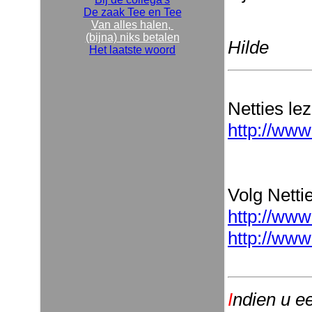
De zaak Tee en Tee
Van alles halen,
(bijna) niks betalen
Hilde
Het laatste woord
Netties le
http://www
Volg Nettie
http://www
http://www
I
ndien u e