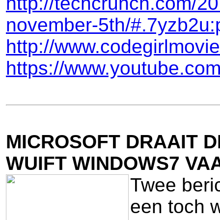
http://techcrunch.com/201
november-5th/#.7yzb2u:
http://www.codegirlmovi
https://www.youtube.co
MICROSOFT DRAAIT D
WUIFT WINDOWS7 VA
Twee beri
een toch w