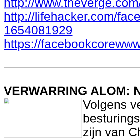
http://www.theverge.com
http://lifehacker.com/fac
1654081929
https://facebookcorewww
VERWARRING ALOM: 
Volgens v
besturing
zijn van 