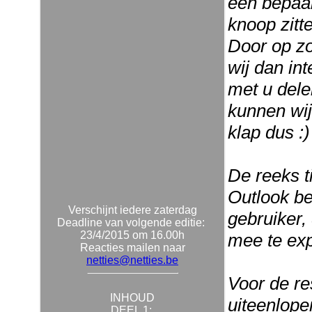
een bepaal
knoop zitt
Door op zo
wij dan int
met u delen
kunnen wij
klap dus :)
De reeks t
Outlook be
Verschijnt iedere zaterdag
gebruiker,
Deadline van volgende editie:
23/4/2015 om 16.00h
mee te ex
Reacties mailen naar
netties@netties.be
Voor de re
INHOUD
uiteenlope
DEEL 1: