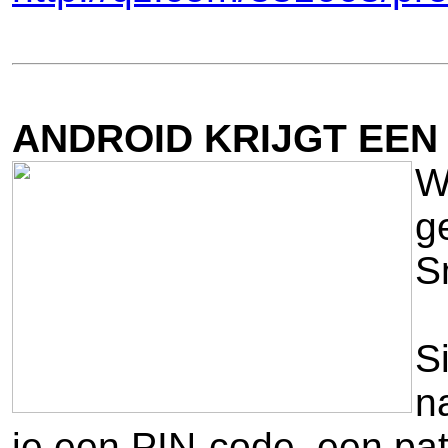
ANDROID KRIJGT EEN
W
g
S
S
n
je een PIN-code, een pa