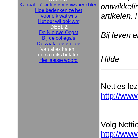
ontwikkeli
Kanaal 17: actuele nieuwsberichten
Hoe bedenken ze het
artikelen. 
Voor elk wat wils
Het oor wil ook wat
DEEL 2:
De Nieuwe Oogst
Bij leven 
Bij de collega's
De zaak Tee en Tee
Van alles halen,
(bijna) niks betalen
Hilde
Het laatste woord
Netties le
http://www
Volg Nettie
http://www