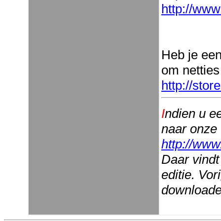
http://www
Heb je ee
om netties
http://sto
I
ndien u e
naar onze
http://www
Daar vindt
editie. Vo
downloaden