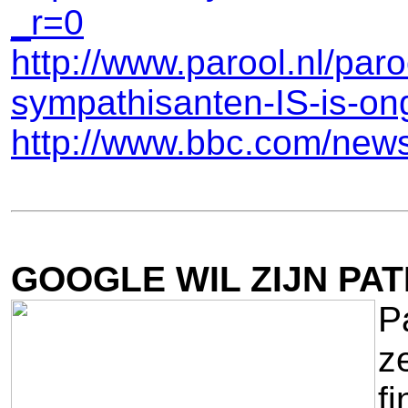
_r=0
http://www.parool.nl/pa
sympathisanten-IS-is-on
http://www.bbc.com/new
GOOGLE WIL ZIJN PA
P
z
f