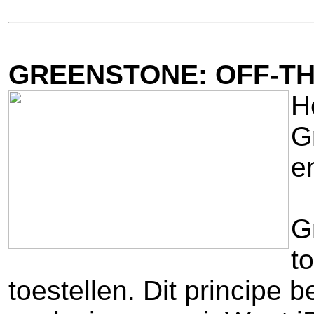
GREENSTONE: OFF-T
H
G
e
G
t
toestellen. Dit principe