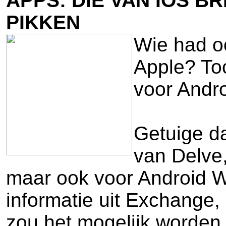
APPS: DIE VAN IOS 
PIKKEN
Wie had oo
Apple? Toc
voor Andro
Getuige da
van Delve,
maar ook voor Android W
informatie uit Exchange
zou het mogelijk worden 