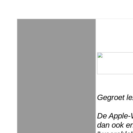
Gegroet le
De Apple-W
dan ook en