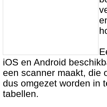
v
e
h
E
iOS en Android beschikba
een scanner maakt, die 
dus omgezet worden in te
tabellen.