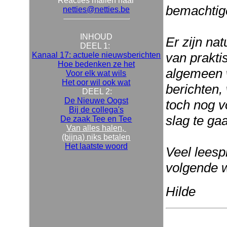
Reacties mailen naar
bemachtig
netties@netties.be
INHOUD
Er zijn nat
DEEL 1:
van prakti
Kanaal 17: actuele nieuwsberichten
Hoe bedenken ze het
algemeen 
Voor elk wat wils
Het oor wil ook wat
berichten,
DEEL 2:
De Nieuwe Oogst
toch nog v
Bij de collega's
slag te ga
De zaak Tee en Tee
Van alles halen,
(bijna) niks betalen
Het laatste woord
Veel leespl
volgende 
Hilde