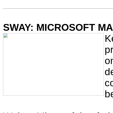
SWAY: MICROSOFT M
K
p
o
d
c
b