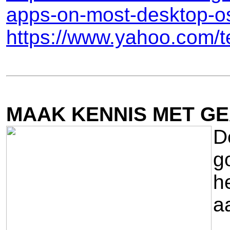
apps-on-most-desktop-o
https://www.yahoo.com/
MAAK KENNIS MET G
D
g
h
a