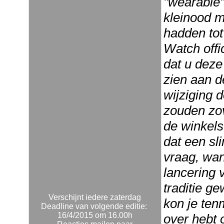
"wearable"
kleinood m
hadden tot
Watch offic
dat u deze
zien aan d
wijziging 
zouden zov
de winkels
dat een sl
vraag, wan
lancering 
traditie g
Verschijnt iedere zaterdag
kon je ten
Deadline van volgende editie:
16/4/2015 om 16.00h
over hebt 