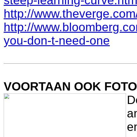
steep-learning-curve.ht
http://www.theverge.com
http://www.bloomberg.co
you-don-t-need-one
VOORTAAN OOK FOTO'
D
a
e