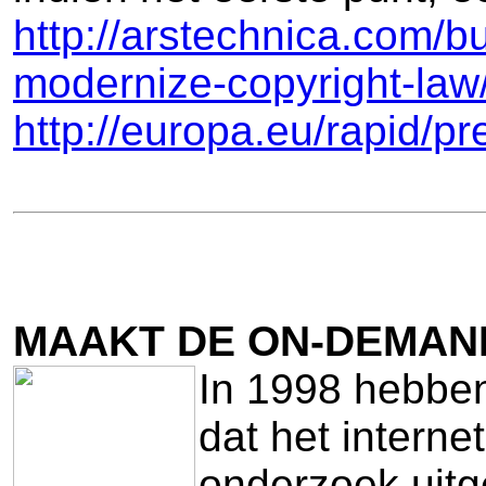
http://arstechnica.com/
modernize-copyright-law
http://europa.eu/rapid/
MAAKT DE ON-DEMAN
In 1998 hebbe
dat het intern
onderzoek uitg