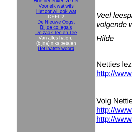
Hoe bedenken ze het
Voor elk wat wils
Het oor wil ook wat
Veel leespl
DEEL 2:
De Nieuwe Oogst
volgende 
Bij de collega's
De zaak Tee en Tee
Hilde
Van alles halen,
(bijna) niks betalen
Het laatste woord
Netties le
http://www
Volg Nettie
http://www
http://www