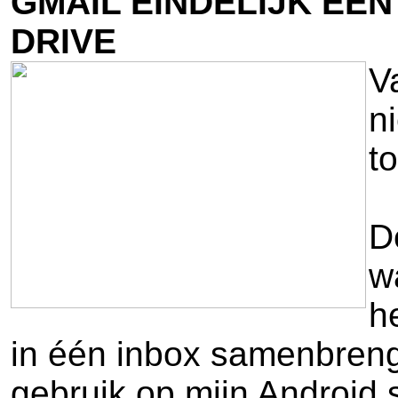
GMAIL EINDELIJK EE
DRIVE
V
n
to
D
w
h
in één inbox samenbrenge
gebruik op mijn Android 