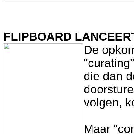
FLIPBOARD LANCEER
De opkoms
"curating
die dan d
doorsture
volgen, k
Maar "co