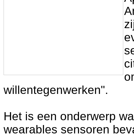
A
z
e
s
c
o
willentegenwerken".
Het is een onderwerp wa
wearables sensoren bevat