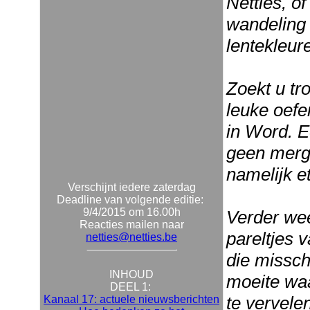
Netties, of
wandeling 
lentekleur
Zoekt u tr
leuke oefe
in Word. E
geen merg
namelijk et
Verschijnt iedere zaterdag
Deadline van volgende editie:
9/4/2015 om 16.00h
Verder wee
Reacties mailen naar
pareltjes 
netties@netties.be
die missch
INHOUD
moeite wa
DEEL 1:
te vervele
Kanaal 17: actuele nieuwsberichten