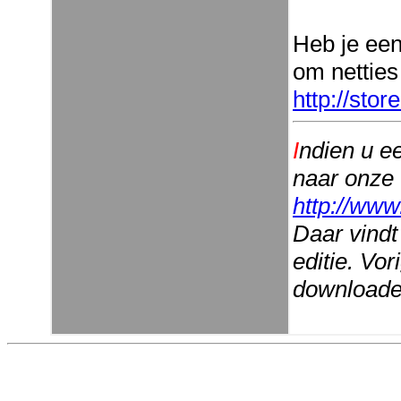
Heb je ee
om netties
http://sto
I
ndien u e
naar onze
http://www
Daar vindt
editie. Vo
downloaden