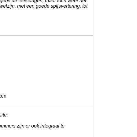
egens de feestdagen, maar toch weer het
elzijn, met een goede spijsvertering, tot
zen:
site:
ummers zijn er ook integraal te