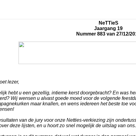
NeTTieS
Jaargang 19
Nummer 883 van 27/12/20
et lezer,
ijk hebt u een gezellig, intieme kerst doorgebracht? En was het
eerd? Wij wensen u alvast goede moed voor de volgende feestdag
pagnekurken maar knallen, en wens iedereen het beste toe voor 
ensen!
sultaten van de jury voor onze Netties-verkiezing zijn ondertu
over deze lijsten, en u hoort zo snel mogelijk de uitslag van ons