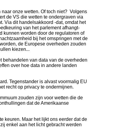
n naar onze wetten. Of toch niet? Volgens
t de VS die wetten te ondergraven via
t. Via dit handelsakkoord -dat, omdat het
oedkeuring van het parlement afhangt-
d kunnen worden door de regulatoren of
 onachtzaamheid bij het omspringen met de
d worden, de Europese overheden zouden
llen kiezen...
 het behandelen van data van de overheden
ffen over hoe data in andere landen
ard. Tegenstander is alvast voormalig EU
et recht op privacy te ondermijnen.
s immuum zouden zijn voor wetten die de
onthullingen dat de Amerikaanse
keuren. Maar het lijkt ons eerder dat de
zij enkel aan het licht gebracht werden