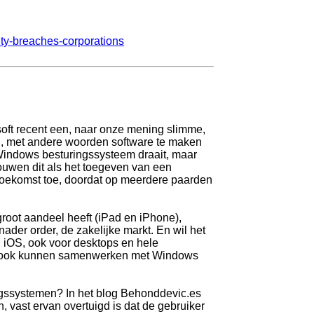
ity-breaches-corporations
osoft recent een, naar onze mening slimme,
n, met andere woorden software te maken
t Windows besturingssysteem draait, maar
uwen dit als het toegeven van een
toekomst toe, doordat op meerdere paarden
root aandeel heeft (iPad en iPhone),
ader order, de zakelijke markt. En wil het
n iOS, ook voor desktops en hele
len ook kunnen samenwerken met Windows
ingssystemen? In het blog Behonddevic.es
en, vast ervan overtuigd is dat de gebruiker