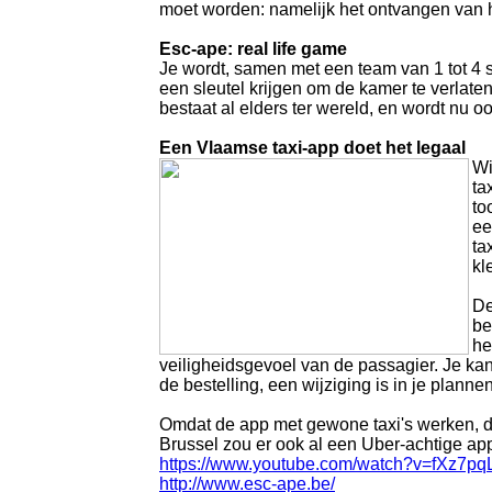
moet worden: namelijk het ontvangen van he
Esc-ape: real life game
Je wordt, samen met een team van 1 tot 4 s
een sleutel krijgen om de kamer te verlate
bestaat al elders ter wereld, en wordt nu o
Een Vlaamse taxi-app doet het legaal
Wi
ta
to
ee
ta
kl
De
be
he
veiligheidsgevoel van de passagier. Je ka
de bestelling, een wijziging is in je plann
Omdat de app met gewone taxi's werken, di
Brussel zou er ook al een Uber-achtige app
https://www.youtube.com/watch?v=fXz7pq
http://www.esc-ape.be/