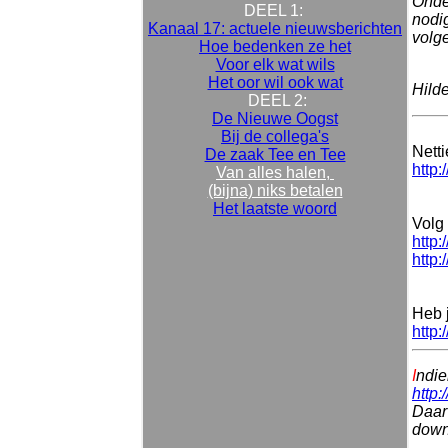
Onde
DEEL 1:
nodig
Kanaal 17: actuele nieuwsberichten
volg
Hoe bedenken ze het
Voor elk wat wils
Het oor wil ook wat
Hild
DEEL 2:
De Nieuwe Oogst
Bij de collega's
Nett
De zaak Tee en Tee
http:
Van alles halen,
(bijna) niks betalen
Het laatste woord
Volg 
http:
http:
Heb 
http:
I
ndie
http:
Daar 
downl