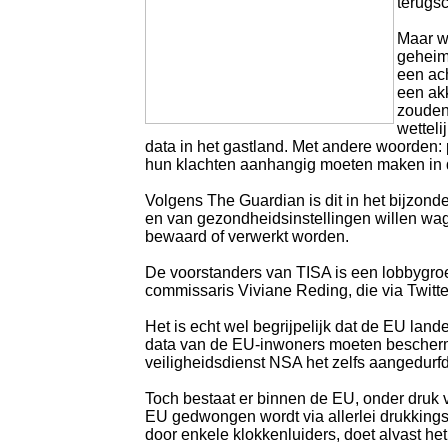
terugsc
Maar wi
geheim
een ach
een akk
zouden
wetteli
data in het gastland. Met andere woorde
hun klachten aanhangig moeten maken in de
Volgens The Guardian is dit in het bijzon
en van gezondheidsinstellingen willen wa
bewaard of verwerkt worden.
De voorstanders van TISA is een lobbygroe
commissaris Viviane Reding, die via Twitte
Het is echt wel begrijpelijk dat de EU lan
data van de EU-inwoners moeten bescherme
veiligheidsdienst NSA het zelfs aangedurfd
Toch bestaat er binnen de EU, onder druk 
EU gedwongen wordt via allerlei drukkingsm
door enkele klokkenluiders, doet alvast het