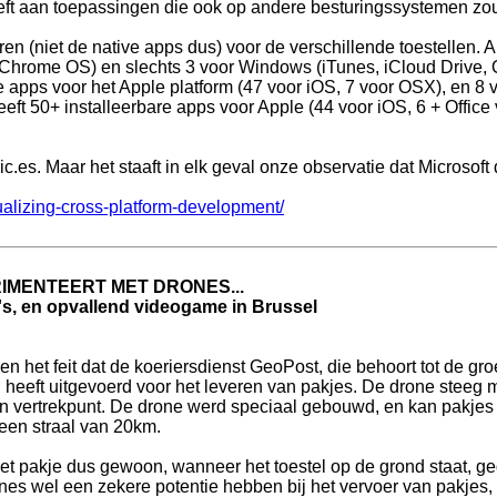
heeft aan toepassingen die ook op andere besturingssystemen zo
eren (niet de native apps dus) voor de verschillende toestellen.
 Chrome OS) en slechts 3 voor Windows (iTunes, iCloud Drive,
re apps voor het Apple platform (47 voor iOS, 7 voor OSX), en 8 
eft 50+ installeerbare apps voor Apple (44 voor iOS, 6 + Office
es. Maar het staaft in elk geval onze observatie dat Microsoft 
alizing-cross-platform-development/
IMENTEERT MET DRONES...
i's, en opvallend videogame in Brussel
nen het feit dat de koeriersdienst GeoPost, die behoort tot de
n heeft uitgevoerd voor het leveren van pakjes. De drone steeg 
jn vertrekpunt. De drone werd speciaal gebouwd, en kan pakjes 
een straal van 20km.
t het pakje dus gewoon, wanneer het toestel op de grond staat, g
es wel een zekere potentie hebben bij het vervoer van pakjes,