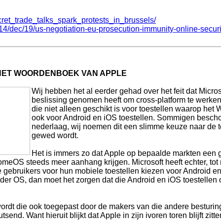
cret_trade_talks_spark_protests_in_brussels/
4/dec/19/us-negotiation-eu-prosecution-immunity-online-secur
 HET WOORDENBOEK VAN APPLE
Wij hebben het al eerder gehad over het feit dat Micr
beslissing genomen heeft om cross-platform te werke
die niet alleen geschikt is voor toestellen waarop he
ook voor Android en iOS toestellen. Sommigen bescho
nederlaag, wij noemen dit een slimme keuze naar de 
gewed wordt.
Het is immers zo dat Apple op bepaalde markten een g
omeOS steeds meer aanhang krijgen. Microsoft heeft echter, tot n
e gebruikers voor hun mobiele toestellen kiezen voor Android e
nder OS, dan moet het zorgen dat die Android en iOS toestel
 wordt die ook toegepast door de makers van die andere bestur
send. Want hieruit blijkt dat Apple in zijn ivoren toren blijft zitt