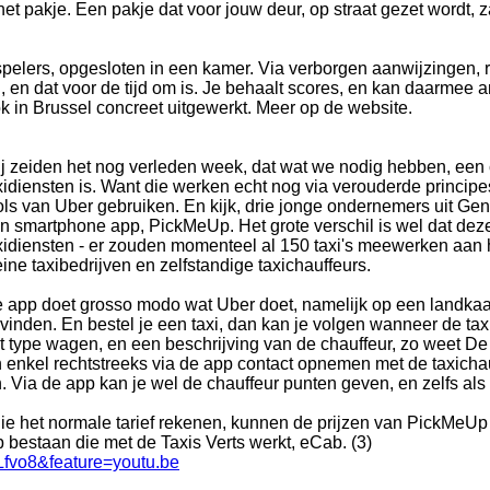
t pakje. Een pakje dat voor jouw deur, op straat gezet wordt, z
pelers, opgesloten in een kamer. Via verborgen aanwijzingen, r
n, en dat voor de tijd om is. Je behaalt scores, en kan daarmee 
ok in Brussel concreet uitgewerkt. Meer op de website.
j zeiden het nog verleden week, dat wat we nodig hebben, een 
xidiensten is. Want die werken echt nog via verouderde princip
ols van Uber gebruiken. En kijk, drie jonge ondernemers uit Ge
n smartphone app, PickMeUp. Het grote verschil is wel dat deze
xidiensten - er zouden momenteel al 150 taxi's meewerken aan 
eine taxibedrijven en zelfstandige taxichauffeurs.
 app doet grosso modo wat Uber doet, namelijk op een landkaart 
vinden. En bestel je een taxi, dan kan je volgen wanneer de taxi 
t type wagen, en een beschrijving van de chauffeur, zo weet De 
n enkel rechtstreeks via de app contact opnemen met de taxicha
en. Via de app kan je wel de chauffeur punten geven, en zelfs als
e het normale tarief rekenen, kunnen de prijzen van PickMeUp n
 bestaan die met de Taxis Verts werkt, eCab. (3)
Lfvo8&feature=youtu.be