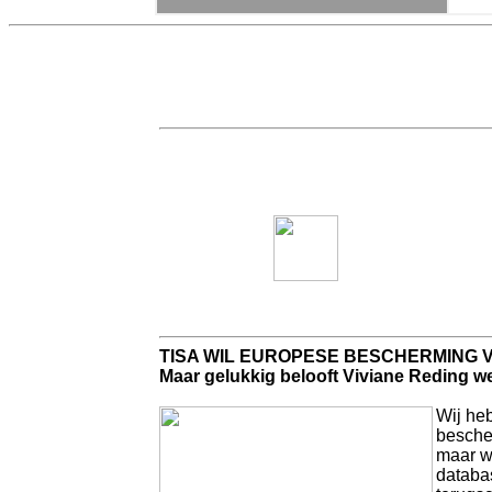
TISA WIL EUROPESE BESCHERMING 
Maar gelukkig belooft Viviane Reding we
Wij heb
besche
maar w
databas