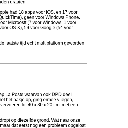
uden draaien.
 Apple had 18 apps voor iOS, en 17 voor
 QuickTime), geen voor Windows Phone.
voor Microosft (7 voor Windows, 1 voor
 voor OS X), 59 voor Google (54 voor
de laatste tijd echt multiplatform geworden
 groep La Poste waarvan ook DPD deel
met het pakje op, ging ermee vliegen,
vervoeren tot 40 x 30 x 20 cm, met een
edropt op diezelfde grond. Wat naar onze
 maar dat eerst nog een probleem opgelost