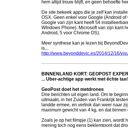
hem altijd trouw blijft, en geen behoefte 
De site bekeek apps die je zelf kan install
OSX. Geen enkel voor Google (Android of
Google van zijn kant heeft 54 installeerba
WIndows Phone). Microsoft van zijn kant he
Android, 5 voor Chrome OS).
Meer synthese kan je lezen bij BeyondDevic.
is...
http://www.beyonddevic.es/2014/12/16/visu
BINNENLAND KORT: GEOPOST EXPER
... Uber-achtige app werkt met échte tax
GeoPost doet het metdrones
Drie berichten uit eigen land. Om te begin
uitmaakt, in het Zuiden van Frankrijk teste
landde ermee, en vertrok dan weer naar zi
maximum gewicht van 4 kg, en dat binnen 
Zoals je op het filmpje (1) kan zien, word
mening toch nog eens beklemtoont dat dron