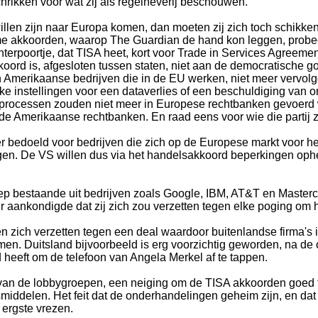
hrikken voor wat zij als regelneverij beschouwen.
llen zijn naar Europa komen, dan moeten zij zich toch schikke
e akkoorden, waarop The Guardian de hand kon leggen, probeer
terpoortje, dat TISA heet, kort voor Trade in Services Agreemen
oord is, afgesloten tussen staten, niet aan de democratische g
 Amerikaanse bedrijven die in de EU werken, niet meer vervolg
jke instellingen voor een dataverlies of een beschuldiging van
n: processen zouden niet meer in Europese rechtbanken gevoer
 Amerikaanse rechtbanken. En raad eens voor wie die partij zu
der bedoeld voor bedrijven die zich op de Europese markt voor
gen. De VS willen dus via het handelsakkoord beperkingen ophe
p bestaande uit bedrijven zoals Google, IBM, AT&T en Masterc
r aankondigde dat zij zich zou verzetten tegen elke poging om h
den zich verzetten tegen een deal waardoor buitenlandse firma'
n. Duitsland bijvoorbeeld is erg voorzichtig geworden, na de 
 heeft om de telefoon van Angela Merkel af te tappen.
van de lobbygroepen, een neiging om de TISA akkoorden goed te 
iddelen. Het feit dat de onderhandelingen geheim zijn, en dat 
 ergste vrezen.