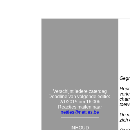
Gegro
Hopel
Verschijnt iedere zaterdag
vert
Deadline van volgende editie:
cham
2/1/2015 om 16.00h
toew
Reacties mailen naar
netties@netties.be
De re
zich 
INHOUD