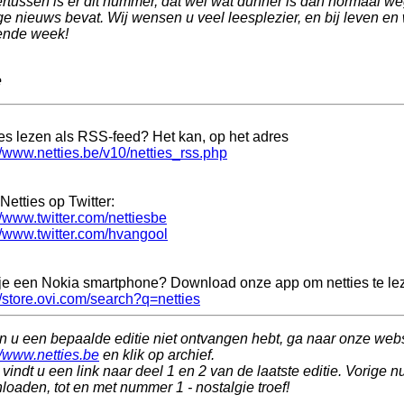
rtussen is er dit nummer, dat wel wat dunner is dan normaal w
e nieuws bevat. Wij wensen u veel leesplezier, en bij leven en w
ende week!
e
ies lezen als RSS-feed? Het kan, op het adres
//www.netties.be/v10/netties_rss.php
Netties op Twitter:
//www.twitter.com/nettiesbe
//www.twitter.com/hvangool
je een Nokia smartphone? Download onze app om netties te le
//store.ovi.com/search?q=netties
n u een bepaalde editie niet ontvangen hebt, ga naar onze web
//www.netties.be
en klik op archief.
vindt u een link naar deel 1 en 2 van de laatste editie. Vorige n
oaden, tot en met nummer 1 - nostalgie troef!