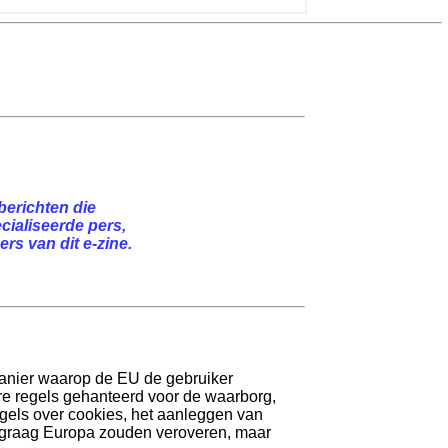
berichten die
cialiseerde pers,
rs van dit e-zine.
 manier waarop de EU de gebruiker
re regels gehanteerd voor de waarborg,
gels over cookies, het aanleggen van
rg graag Europa zouden veroveren, maar