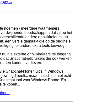
3082.art
ig te noemen - meerdere waarnemers
n verdwijnende boodschappen dat zij op het
n verschillende andere ontwikkelaars, op
lt, een versie gemaakt die op de originele
iliging, of andere extra tools toevoegt.
ft nu die externe ontwikkelaars de toegang
igd dat Snapchat-gebruikers die ook werken
zouden kunnen verliezen.
lle Snapchat-klonen uit zijn Windows
gewilligd heeft... maar misschien niet echt
e Snapchat tool voor Windows Phone. En
 te kopen...
-phone