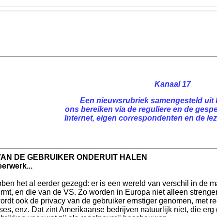
Kanaal 17
Een nieuwsrubriek samengesteld uit 
ons bereiken via de reguliere en de gespe
Internet, eigen correspondenten en de leze
VAN DE GEBRUIKER ONDERUIT HALEN
erwerk...
ben het al eerder gezegd: er is een wereld van verschil in de
rmt, en die van de VS. Zo worden in Europa niet alleen strenge
ordt ook de privacy van de gebruiker ernstiger genomen, met re
es, enz. Dat zint Amerikaanse bedrijven natuurlijk niet, die e