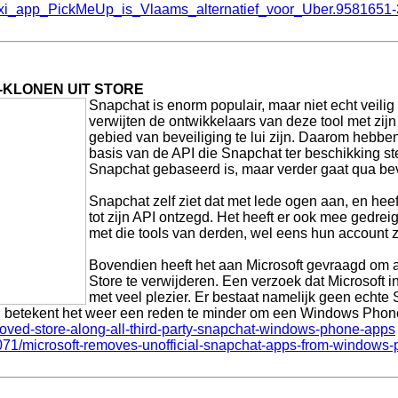
Taxi_app_PickMeUp_is_Vlaams_alternatief_voor_Uber.9581651-
-KLONEN UIT STORE
Snapchat is enorm populair, maar niet echt veil
verwijten de ontwikkelaars van deze tool met zij
gebied van beveiliging te lui zijn. Daarom hebbe
basis van de API die Snapchat ter beschikking ste
Snapchat gebaseerd is, maar verder gaat qua beve
Snapchat zelf ziet dat met lede ogen aan, en hee
tot zijn API ontzegd. Het heeft er ook mee gedre
met die tools van derden, wel eens hun account 
Bovendien heeft het aan Microsoft gevraagd om a
Store te verwijderen. Een verzoek dat Microsoft in
met veel plezier. Er bestaat namelijk geen echt
ol, betekent het weer een reden te minder om een Windows Phone
ved-store-along-all-third-party-snapchat-windows-phone-apps
071/microsoft-removes-unofficial-snapchat-apps-from-windows