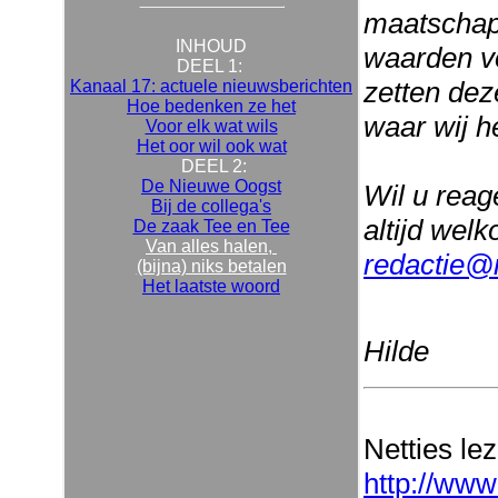
maatschapp
INHOUD
waarden vo
DEEL 1:
zetten dez
Kanaal 17: actuele nieuwsberichten
Hoe bedenken ze het
waar wij h
Voor elk wat wils
Het oor wil ook wat
DEEL 2:
De Nieuwe Oogst
Wil u reage
Bij de collega's
altijd wel
De zaak Tee en Tee
Van alles halen,
redactie@n
(bijna) niks betalen
Het laatste woord
Hilde
Netties le
http://www