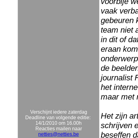
voorbije w
vaak verba
gebeuren k
team niet 
in dit of 
eraan komt
onderwerpe
de beelde
journalist
het interne
maar met 
Verschijnt iedere zaterdag
Het zijn ar
Deadline van volgende editie:
14/1/2010 om 16.00h
schrijven 
Reacties mailen naar
beseffen d
netties@netties.be