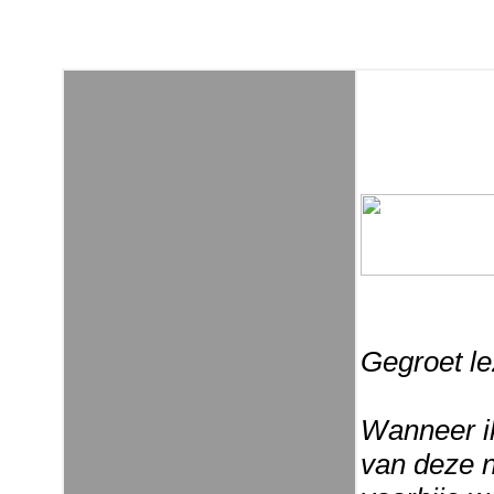
Gegroet le
Wanneer ik,
van deze n