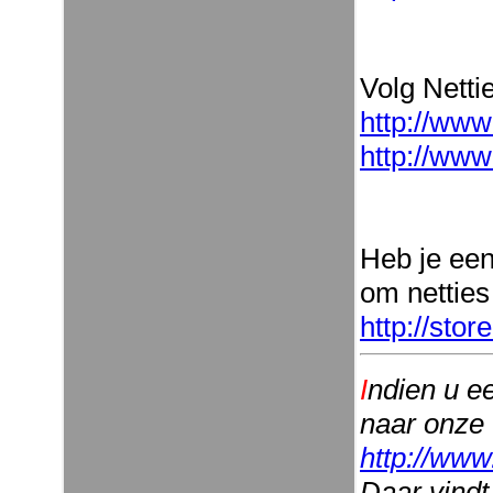
Volg Nettie
http://www
http://www
Heb je ee
om netties
http://sto
I
ndien u e
naar onze
http://www
Daar vindt