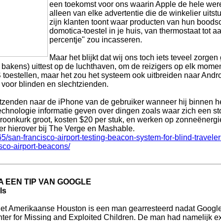
een toekomst voor ons waarin Apple de hele were
alleen van elke advertentie die de winkelier uit
zijn klanten toont waar producten van hun boodsc
domotica-toestel in je huis, van thermostaat tot a
percentje" zou incasseren.
Maar het blijkt dat wij ons toch iets teveel zorge
akens) uittest op de luchthaven, om de reizigers op elk moment
S toestellen, maar het zou het systeem ook uitbreiden naar Androi
d voor blinden en slechtzienden.
tzenden naar de iPhone van de gebruiker wanneer hij binnen h
echnologie informatie geven over dingen zoals waar zich een st
 kroonkurk groot, kosten $20 per stuk, en werken op zonneënerg
r hierover bij The Verge en Mashable.
/san-francisco-airport-testing-beacon-system-for-blind-traveler
sco-airport-beacons/
 EEN TIP VAN GOOGLE
ls
het Amerikaanse Houston is een man gearresteerd nadat Google 
ter for Missing and Exploited Children. De man had namelijk exp