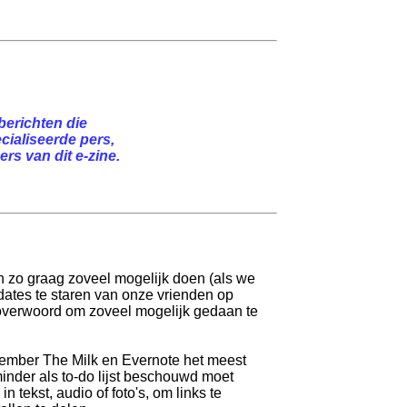
berichten die
cialiseerde pers,
rs van dit e-zine.
n zo graag zoveel mogelijk doen (als we
dates te staren van onze vrienden op
t toverwoord om zoveel mogelijk gedaan te
ember The Milk en Evernote het meest
minder als to-do lijst beschouwd moet
n tekst, audio of foto's, om links te