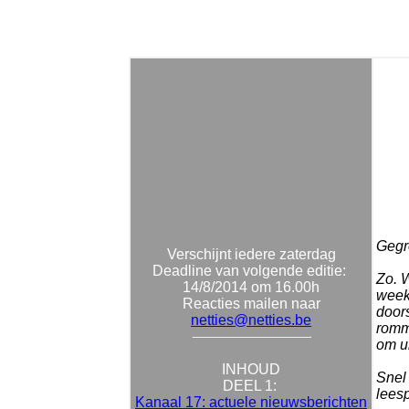
Gegro
Verschijnt iedere zaterdag
Deadline van volgende editie:
Zo. 
14/8/2014 om 16.00h
week 
Reacties mailen naar
doors
netties@netties.be
romm
om ui
INHOUD
Snel 
DEEL 1:
leesp
Kanaal 17: actuele nieuwsberichten