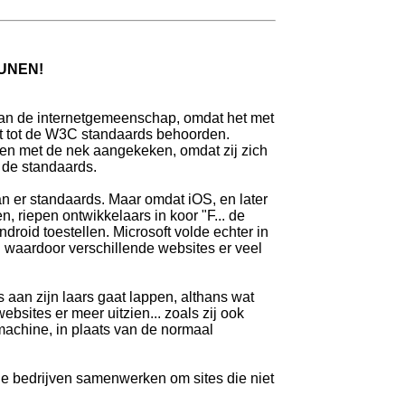
UNEN!
g van de internetgemeenschap, omdat het met
iet tot de W3C standaards behoorden.
den met de nek aangekeken, omdat zij zich
 de standaards.
 er standaards. Maar omdat iOS, en later
, riepen ontwikkelaars in koor "F... de
droid toestellen. Microsoft volde echter in
. waardoor verschillende websites er veel
aan zijn laars gaat lappen, althans wat
bsites er meer uitzien... zoals zij ook
machine, in plaats van de normaal
de bedrijven samenwerken om sites die niet