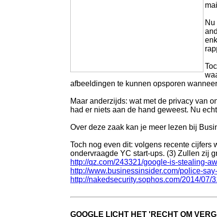
mai
Nu 
and
enk
rap
Toc
waa
afbeeldingen te kunnen opsporen wanneer h
Maar anderzijds: wat met de privacy van o
had er niets aan de hand geweest. Nu echter
Over deze zaak kan je meer lezen bij Busin
Toch nog even dit: volgens recente cijfer
ondervraagde YC start-ups. (3) Zullen zij
http://qz.com/243321/google-is-stealing-aw
http://www.businessinsider.com/police-say
http://nakedsecurity.sophos.com/2014/07/31
GOOGLE LICHT HET 'RECHT OM VER