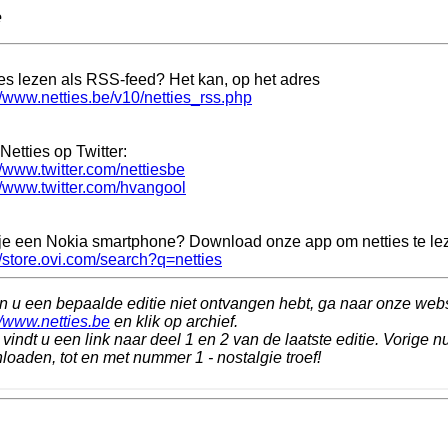
e
ies lezen als RSS-feed? Het kan, op het adres
//www.netties.be/v10/netties_rss.php
Netties op Twitter:
//www.twitter.com/nettiesbe
//www.twitter.com/hvangool
je een Nokia smartphone? Download onze app om netties te le
//store.ovi.com/search?q=netties
n u een bepaalde editie niet ontvangen hebt, ga naar onze web
//www.netties.be
en klik op archief.
vindt u een link naar deel 1 en 2 van de laatste editie. Vorige n
oaden, tot en met nummer 1 - nostalgie troef!