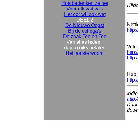
Hoe bedenken ze het
Hild
Voor elk wat wils
Het oor wil ook wat
DEEL 2:
Nett
De Nieuwe Oogst
http:
Bij de collega's
De zaak Tee en Tee
Van alles halen,
Volg 
(bijna) niks betalen
http:
Het laatste woord
http:
Heb 
http:
I
ndie
http:
Daar 
downl