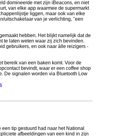
ld domineerde met zijn iBeacons, en niet
stuurt, van elke app waarmee de supermarkt
happenlijstje liggen, maar ook van elke
an/uitschakelaar van je verlichting, "een
n gemaakt hebben. Het blijkt namelijk dat de
 te laten weten waar zij zich bevinden.
d gebruikers, en ook naar àlle reizigers -
et bereik van een baken komt. Voor de
opcontact bevindt, waar er een coffee shop
ie. De signalen worden via Bluetooth Low
s
een tip gestuurd had naar het National
liciete afbeeldingen van een kind in zijn