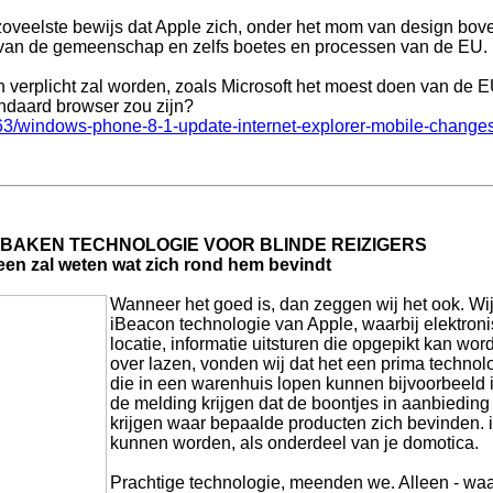
 zoveelste bewijs dat Apple zich, onder het mom van design bov
ek van de gemeenschap en zelfs boetes en processen van de EU.
an verplicht zal worden, zoals Microsoft het moest doen van de E
tandaard browser zou zijn?
63/windows-phone-8-1-update-internet-explorer-mobile-change
BAKEN TECHNOLOGIE VOOR BLINDE REIZIGERS
ereen zal weten wat zich rond hem bevindt
Wanneer het goed is, dan zeggen wij het ook. Wi
iBeacon technologie van Apple, waarbij elektron
locatie, informatie uitsturen die opgepikt kan wor
over lazen, vonden wij dat het een prima technol
die in een warenhuis lopen kunnen bijvoorbeeld
de melding krijgen dat de boontjes in aanbieding
krijgen waar bepaalde producten zich bevinden. 
kunnen worden, als onderdeel van je domotica.
Prachtige technologie, meenden we. Alleen - wa