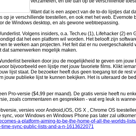
verzamelen, en die dan op de verschillende toest
Want dat is een aspect van de to-do lijstjes dat
pps op je verschillende toestellen, en ook met het web. Evernote
oor de Windows desktop, en als gewone webtoepassing.
 Wunderlist. Volgens insiders, o.a. Tech.eu (1), Lifehacker (2) en
ondigd dat het een platform wil worden. Het belooft zijn softwa
men te werken aan projecten. Het feit dat er nu overgeschakeld w
et dat samenwerken mogelijk maken.
derlist bereiken door jou de mogelijkheid te geven om jouw lijs
or bijvoorbeeld een lijstje met jouw favoriete films. Klikt ieman
uw lijst staat. De bezoeker heeft dus geen toegang tot de rest 
m jouw publieke lijst te kunnen bekijken. Het is uiteraard de bedo
k een Pro-versie ($4,99 per maand). De gratis versie heeft nu en
e, zoals commentaren en gesprekken - wat erg leuk is wanneer j
webversie, versies voor Android,iOS, OS X , Chrome OS toeste
me sync, voor Windows en Windows Phone pas later zal uitkome
comes-a-platform-aiming-to-be-the-home-of-all-the-worlds-lists
al-time-sync-public-lists-and-a-n-1613622071