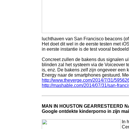
luchthaven van San Francisco beacons (of b
Het doet dit wel in de eerste testen met iO
in eerste instantie is de test vooral bedoel
Concreet zullen de bakens dus signalen ui
blinden zal het systeem via de Voiceover t
is, enz. De bakens zelf zijn ongeveer een
Energy naar de smartphones gestuurd. Mee
http://www.theverge.com/2014/7/31/5956265
http://mashable.com/2014/07/31/san-franci
MAN IN HOUSTON GEARRESTEERD NA
Google ontdekte kinderporno in zijn mai
In 
Cen