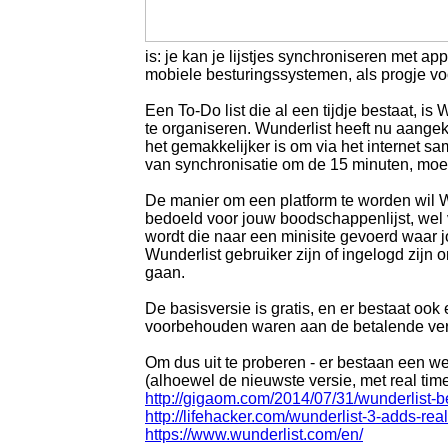
is: je kan je lijstjes synchroniseren met a
mobiele besturingssystemen, als progje v
Een To-Do list die al een tijdje bestaat, is
te organiseren. Wunderlist heeft nu aangek
het gemakkelijker is om via het internet sa
van synchronisatie om de 15 minuten, mo
De manier om een platform te worden wil Wun
bedoeld voor jouw boodschappenlijst, wel vo
wordt die naar een minisite gevoerd waar jo
Wunderlist gebruiker zijn of ingelogd zijn o
gaan.
De basisversie is gratis, en er bestaat oo
voorbehouden waren aan de betalende versi
Om dus uit te proberen - er bestaan een 
(alhoewel de nieuwste versie, met real ti
http://gigaom.com/2014/07/31/wunderlist-be
http://lifehacker.com/wunderlist-3-adds-re
https://www.wunderlist.com/en/