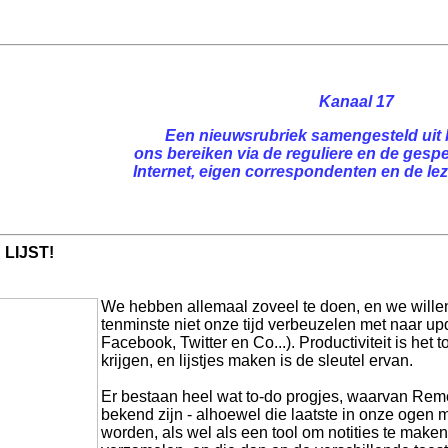
Kanaal 17
Een nieuwsrubriek samengesteld uit 
ons bereiken via de reguliere en de gespe
Internet, eigen correspondenten en de leze
LIJST!
We hebben allemaal zoveel te doen, en we wille
tenminste niet onze tijd verbeuzelen met naar up
Facebook, Twitter en Co...). Productiviteit is he
krijgen, en lijstjes maken is de sleutel ervan.
Er bestaan heel wat to-do progjes, waarvan Rem
bekend zijn - alhoewel die laatste in onze ogen 
worden, als wel als een tool om notities te maken i