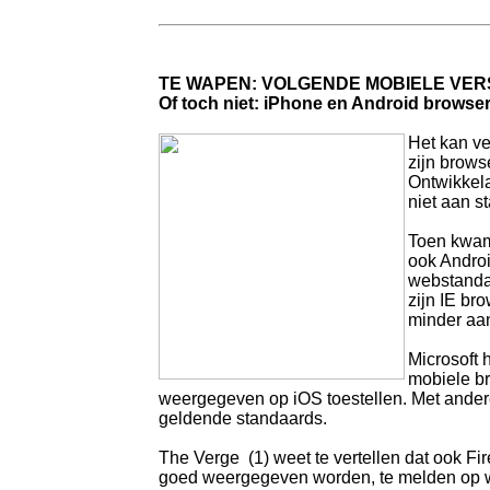
TE WAPEN: VOLGENDE MOBIELE VER
Of toch niet: iPhone en Android browsers 
Het kan ve
zijn brows
Ontwikkela
niet aan s
Toen kwam 
ook Androi
webstandaa
zijn IE br
minder aan
Microsoft 
mobiele br
weergegeven op iOS toestellen. Met andere
geldende standaards.
The Verge (1) weet te vertellen dat ook F
goed weergegeven worden, te melden op 