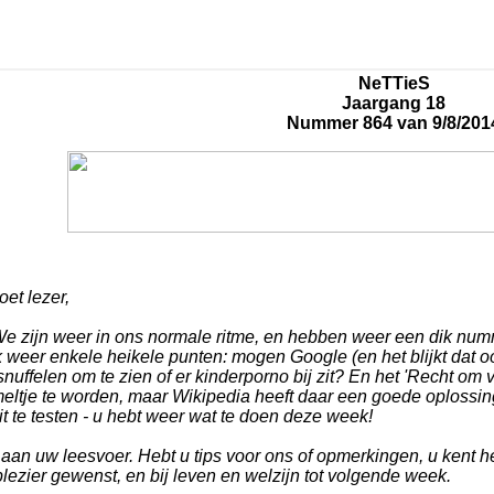
NeTTieS
Jaargang 18
Nummer 864 van 9/8/201
et lezer,
We zijn weer in ons normale ritme, en hebben weer een dik num
weer enkele heikele punten: mogen Google (en het blijkt dat oo
nuffelen om te zien of er kinderporno bij zit? En het 'Recht om 
eltje te worden, maar Wikipedia heeft daar een goede oplossin
t te testen - u hebt weer wat te doen deze week!
aan uw leesvoer. Hebt u tips voor ons of opmerkingen, u kent h
lezier gewenst, en bij leven en welzijn tot volgende week.