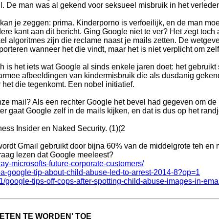
l. De man was al gekend voor seksueel misbruik in het verled
kan je zeggen: prima. Kinderporno is verfoeilijk, en de man moe
ere kant aan dit bericht. Ging Google niet te ver? Het zegt toch al
el algoritmes zijn die reclame naast je mails zetten. De wetgev
porteren wanneer het die vindt, maar het is niet verplicht om zel
h is het iets wat Google al sinds enkele jaren doet: het gebruik
rmee afbeeldingen van kindermisbruik die als dusdanig gekend 
et die tegenkomt. Een nobel initiatief.
nze mail? Als een rechter Google het bevel had gegeven om de 
 gaat Google zelf in de mails kijken, en dat is dus op het randj
ess Insider en Naked Security. (1)(2
s wordt Gmail gebruikt door bijna 60% van de middelgrote teh e
 graag lezen dat Google meeleest?
ay-microsofts-future-corporate-customers/
-a-google-tip-about-child-abuse-led-to-arrest-2014-8?op=1
/google-tips-off-cops-after-spotting-child-abuse-images-in-emai
GETEN TE WORDEN' TOE