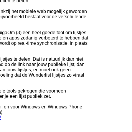
ellen te delen.
 dankzij het mobiele web mogelijk geworden
 bijvoorbeeld bestaat voor de verschillende
 GigaOm (3) een heel goede tool om lijstjes
re en apps zodanig verbeterd te hebben dat
ordt op real-time synchronisatie, in plaats
tjes te delen. Dat is natuurlijk dan niet
d op de link naar jouw publieke lijst, dan
van jouw lijstjes, en moet ook geen
eling dat de Wunderlist lijstjes zo viraal
kele tools gekregen die voorheen
e een lijst publiek zet.
llen, en voor Windows en Windows Phone
n)
/