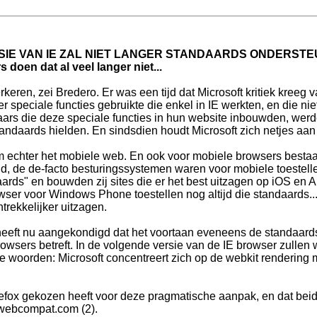
SIE VAN IE ZAL NIET LANGER STANDAARDS ONDERSTE
doen dat al veel langer niet...
rkeren, zei Bredero. Er was een tijd dat Microsoft kritiek kree
er speciale functies gebruikte die enkel in IE werkten, en die n
ars die deze speciale functies in hun website inbouwden, wer
tandaards hielden. En sindsdien houdt Microsoft zich netjes aan
echter het mobiele web. En ook voor mobiele browsers bestaan
d, de de-facto besturingssystemen waren voor mobiele toestellen
rds" en bouwden zij sites die er het best uitzagen op iOS en An
owser voor Windows Phone toestellen nog altijd die standaards..
trekkelijker uitzagen.
heeft nu aangekondigd dat het voortaan eveneens de standaards 
owsers betreft. In de volgende versie van de IE browser zullen we
 woorden: Microsoft concentreert zich op de webkit rendering 
irefox gekozen heeft voor deze pragmatische aanpak, en dat bei
webcompat.com (2).