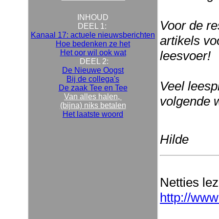
INHOUD
Voor de re
DEEL 1:
Kanaal 17: actuele nieuwsberichten
artikels v
Hoe bedenken ze het
Het oor wil ook wat
leesvoer!
DEEL 2:
De Nieuwe Oogst
Bij de collega's
Veel leespl
De zaak Tee en Tee
Van alles halen,
volgende 
(bijna) niks betalen
Het laatste woord
Hilde
Netties le
http://www