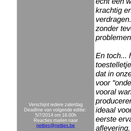
echt een w
krachtig e
verdragen
zonder tev
problemen
En toch...
toestellet
dat in onz
voor "onde
vooral wan
produceren
Verschijnt iedere zaterdag
ideaal voo
Deadline van volgende editie:
5/7/2014 om 16.00h
eerste erv
Reacties mailen naar
netties@netties.be
aflevering.