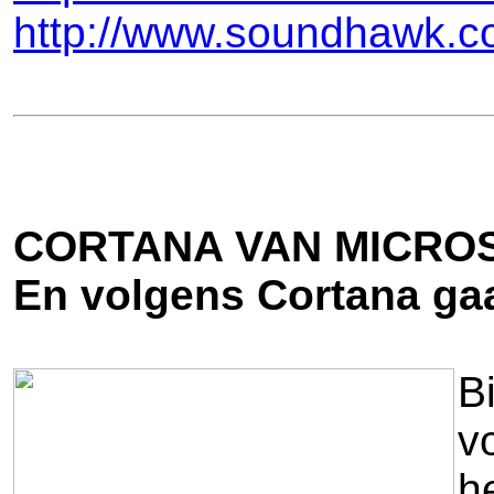
http://www.soundhawk.c
CORTANA VAN MICRO
En volgens Cortana gaa
B
v
h