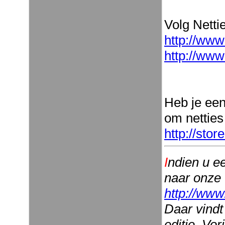
Volg Nettie
http://www
http://www
Heb je ee
om netties
http://sto
I
ndien u e
naar onze
http://www
Daar vindt
editie. Vo