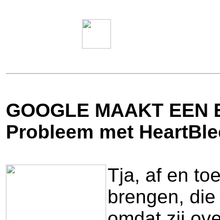
GOOGLE MAAKT EEN E
Probleem met HeartBlee
Tja, af en to
brengen, die 
omdat zij ove