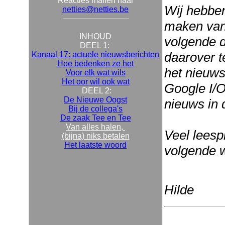
Reacties mailen naar
Wij hebben
netties@netties.be
maken van
INHOUD
volgende d
DEEL 1:
daarover t
Kanaal 17: actuele nieuwsberichten
Hoe bedenken ze het
het nieuws
Voor elk wat wils
Het oor wil ook wat
Google I/O
DEEL 2:
De Nieuwe Oogst
nieuws in 
Bij de collega's
De zaak Tee en Tee
Van alles halen,
Veel leespl
(bijna) niks betalen
Het laatste woord
volgende 
Hilde