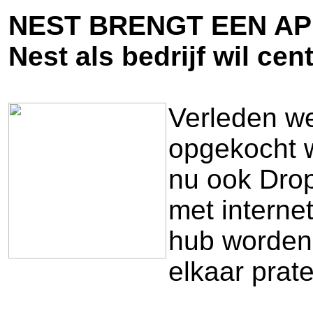
NEST BRENGT EEN API
Nest als bedrijf wil c
Verleden we
opgekocht w
nu ook Drop
met interne
hub worden,
elkaar pra