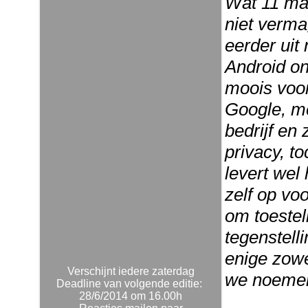
Wat 11 man
niet verm
eerder uit
Android on
moois voor
Google, me
bedrijf en
privacy, to
levert wel
zelf op voo
om toestel
tegenstelli
enige zowe
Verschijnt iedere zaterdag
we noeme
Deadline van volgende editie:
28/6/2014 om 16.00h