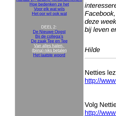
interesser
Hoe bedenken ze het
Voor elk wat wils
Facebook, 
Het oor wil ook wat
deze week 
DEEL 2:
bij leven 
De Nieuwe Oogst
Bij de collega's
De zaak Tee en Tee
Van alles halen,
Hilde
(bijna) niks betalen
Het laatste woord
Netties le
http://www
Volg Nettie
http://www