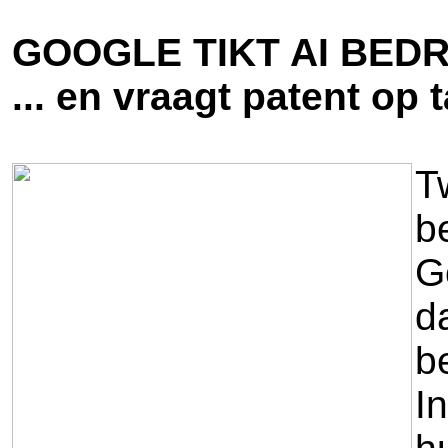
GOOGLE TIKT AI BEDR
... en vraagt patent op 
T
b
G
d
b
I