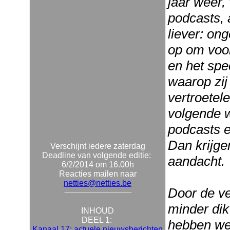
jaar weer,
podcasts,
liever: ong
op om voor
en het spe
waarop zij 
vertroetele
volgende w
podcasts e
Dan krijgen
Verschijnt iedere zaterdag
Deadline van volgende editie:
aandacht.
6/2/2014 om 16.00h
Reacties mailen naar
netties@netties.be
Door de ve
minder dik
INHOUD
DEEL 1:
hebben we
Kanaal 17: actuele nieuwsberichten