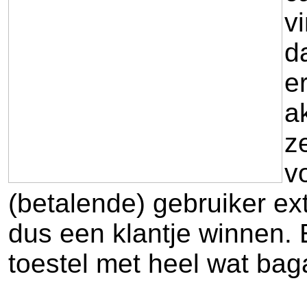
v
d
e
a
z
v
(betalende) gebruiker ex
dus een klantje winnen. 
toestel met heel wat bag