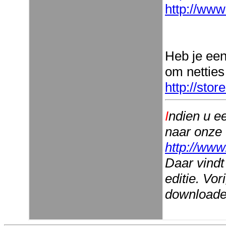
http://www
Heb je ee
om netties
http://sto
I
ndien u e
naar onze
http://www
Daar vindt
editie. Vo
downloaden