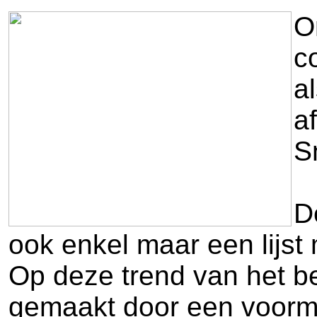
O
c
a
a
S
D
ook enkel maar een lijst 
Op deze trend van het b
gemaakt door een voorma