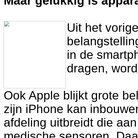
Maar gelukkig is appar
Uit het vorige
belangstelli
in de smartp
dragen, word
Ook Apple blijkt grote b
zijn iPhone kan inbouwen.
afdeling uitbreidt die aa
medische sensoren. Daar