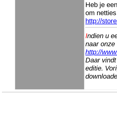
Heb je ee
om netties
http://sto
I
ndien u e
naar onze
http://www
Daar vindt
editie. Vo
downloaden