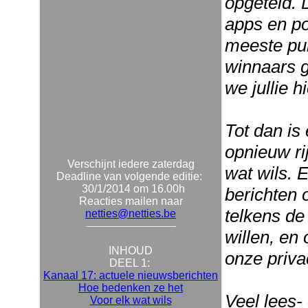
opgeteld. 
apps en po
meeste pun
winnaars g
we jullie 
Tot dan is
opnieuw ri
Verschijnt iedere zaterdag
wat wils. 
Deadline van volgende editie:
30/1/2014 om 16.00h
berichten 
Reacties mailen naar
telkens de
netties@netties.be
willen, en 
INHOUD
onze priva
DEEL 1:
Kanaal 17: actuele nieuwsberichten
Hoe bedenken ze het
Veel lees-
Voor elk wat wils