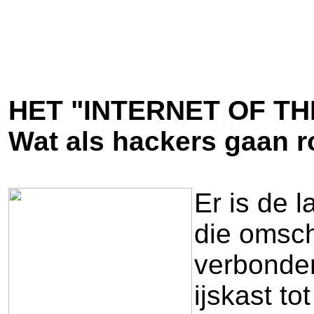
HET "INTERNET OF T
Wat als hackers gaan r
Er is de 
die omschr
verbonden
ijskast t