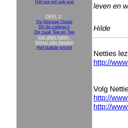
Het oor wil ook wat
leven en w
DEEL 2:
De Nieuwe Oogst
Hilde
Bij de collega's
De zaak Tee en Tee
Van alles halen,
(bijna) niks betalen
Het laatste woord
Netties le
http://www
Volg Nettie
http://www
http://www