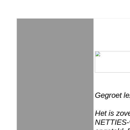
Gegroet le
Het is zov
NETTIES-ve