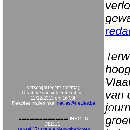
verl
gewa
reda
Terwi
hoog
Vlaa
Verschijnt iedere zaterdag
van 
Deadline van volgende editie:
12/12/2013 om 16.00h
Reacties mailen naar
netties@netties.be
journ
groe
===================
INHOUD
DEEL 1:
Kanaal 17: actuele nieuwsberichten