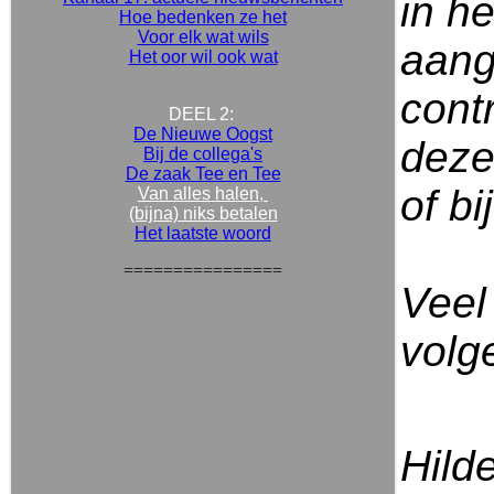
in h
Hoe bedenken ze het
Voor elk wat wils
aang
Het oor wil ook wat
cont
DEEL 2:
De Nieuwe Oogst
deze
Bij de collega's
De zaak Tee en Tee
of bi
Van alles halen,
(bijna) niks betalen
Het laatste woord
================
Veel 
volg
Hild