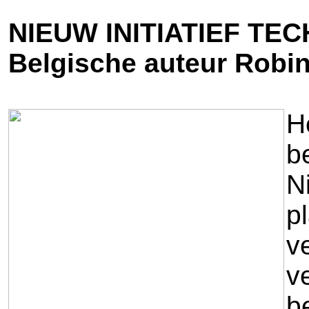
NIEUW INITIATIEF TE
Belgische auteur Robin
H
b
N
p
v
v
b