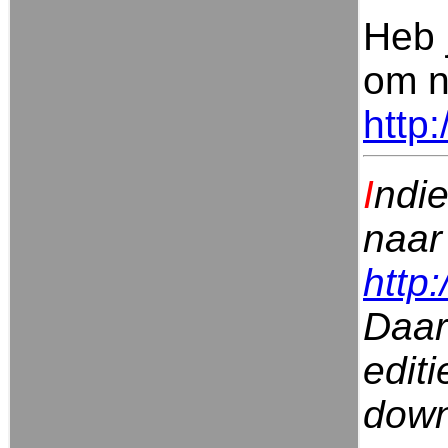
Heb 
om n
http
I
ndie
naar
http
Daar
edit
down