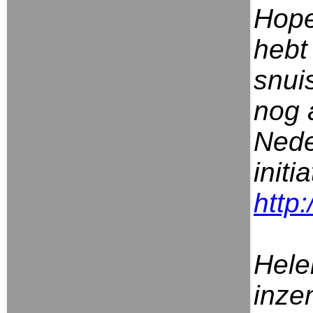
Hope
hebt 
snui
nog 
Nede
initi
http
Hele
inze