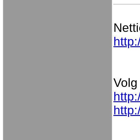
Nett
http
Volg 
http
http