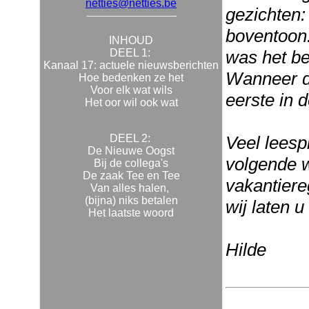
netties@netties.be
gezichten:
boventoon
INHOUD
DEEL 1:
was het be
Kanaal 17: actuele nieuwsberichten
Wanneer di
Hoe bedenken ze het
Voor elk wat wils
eerste in d
Het oor wil ook wat
DEEL 2:
Veel leespl
De Nieuwe Oogst
volgende w
Bij de collega's
De zaak Tee en Tee
vakantiere
Van alles halen,
(bijna) niks betalen
wij laten u
Het laatste woord
Hilde