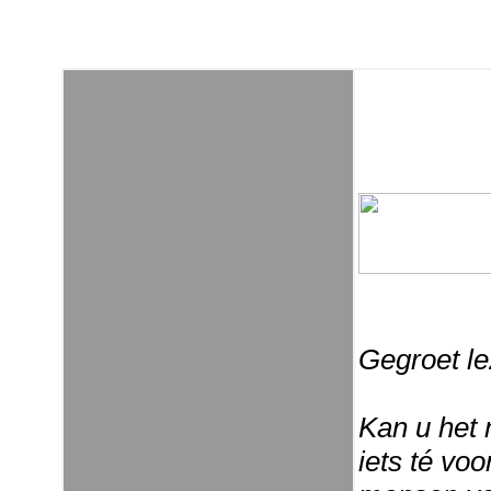
Gegroet le
Kan u het 
iets té vo