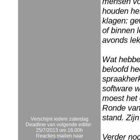
mensen vol
houden het
klagen: g
of binnen l
avonds lek
Wat hebbe
beloofd h
spraakherk
software w
moest het 
Ronde van 
stand. Zijn
Verschijnt iedere zaterdag
Deadline van volgende editie:
25/7/2013 om 16.00h
Verder no
Reacties mailen naar