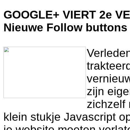
GOOGLE+ VIERT 2e 
Nieuwe Follow buttons
Verleden
trakteer
vernieuw
zijn eig
zichzelf
klein stukje Javascript op
je website moeten verlat