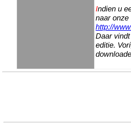
I
ndien u e
naar onze
http://www
Daar vindt
editie. Vo
downloaden