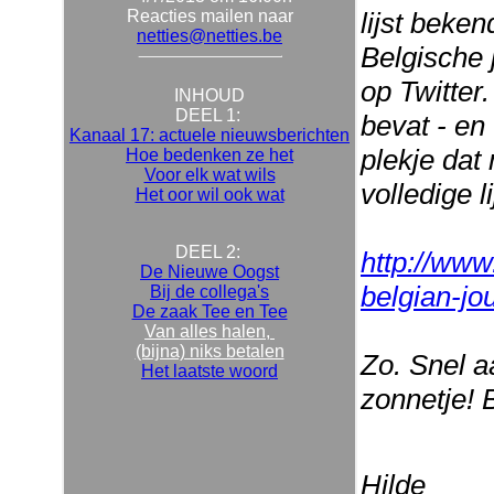
Reacties mailen naar
lijst beke
netties@netties.be
Belgische 
op Twitter
INHOUD
DEEL 1:
bevat - en
Kanaal 17: actuele nieuwsberichten
plekje dat
Hoe bedenken ze het
Voor elk wat wils
volledige l
Het oor wil ook wat
DEEL 2:
http://www
De Nieuwe Oogst
belgian-jou
Bij de collega's
De zaak Tee en Tee
Van alles halen,
(bijna) niks betalen
Zo. Snel a
Het laatste woord
zonnetje! 
Hilde