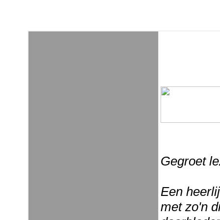
Gegroet le
Een heerli
met zo'n d