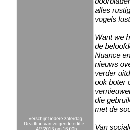
doorblader
alles rusti
vogels lus
Want we h
de beloof
Nuance en
nieuws ov
verder uit
ook boter 
vernieuwe
die gebrui
met de soc
Verschijnt iedere zaterdag
Deadline van volgende editie:
Van social
4/7/2013 om 16.00h