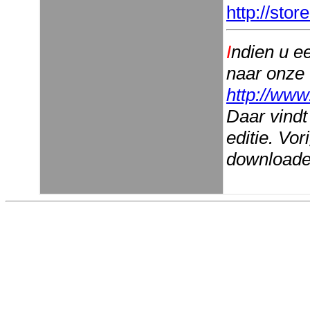
http://sto
I
ndien u e
naar onze
http://www
Daar vindt
editie. Vo
downloaden