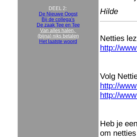
DEEL 2:
Hilde
De Nieuwe Oogst
Bij de collega's
De zaak Tee en Tee
Van alles halen,
(bijna) niks betalen
Netties le
Het laatste woord
http://www
Volg Nettie
http://www
http://www
Heb je ee
om netties