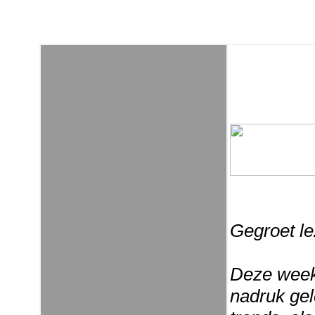
Gegroet le
Deze week
nadruk ge