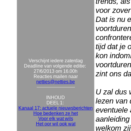
trends, al
voor zover
Dat is nu e
voortduren
confronte
tijd dat je
kon indomm
Verschijnt iedere zaterdag
voortduren
Deadline van volgende editie:
27/6/2013 om 16.00h
zint ons da
Reacties mailen naar
netties@netties.be
U zal dus 
INHOUD
lezen van 
DEEL 1:
Kanaal 17: actuele nieuwsberichten
eventuele 
Hoe bedenken ze het
aanleiding 
Voor elk wat wils
Het oor wil ook wat
welkom zij