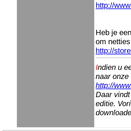
http://www
Heb je ee
om netties
http://sto
I
ndien u e
naar onze
http://www
Daar vindt
editie. Vo
downloaden