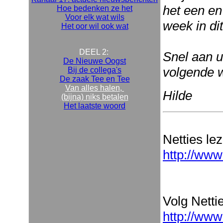
het een en
Hoe bedenken ze het
Voor elk wat wils
week in dit
Het oor wil ook wat
DEEL 2:
Snel aan u
De Nieuwe Oogst
volgende 
Bij de collega's
De zaak Tee en Tee
Van alles halen,
Hilde
(bijna) niks betalen
Het laatste woord
Netties le
http://www
Volg Nettie
http://www