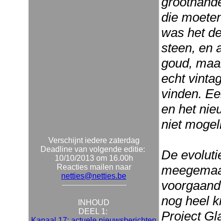
groothande
die moeten
was het de
steen, en a
goud, maar
echt vintag
vinden. Ee
en het nie
niet mogeli
Verschijnt iedere zaterdag
Deadline van volgende editie:
De evoluti
10/10/2013 om 16.00h
Reacties mailen naar
meegemaakt
netties@netties.be
voorgaand
nog heel 
INHOUD
DEEL 1:
Project Gl
Kanaal 17: actuele nieuwsberichten