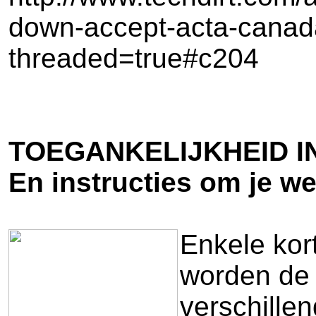
down-accept-acta-canada
threaded=true#c204
TOEGANKELIJKHEID 
En instructies om je w
Enkele kor
worden de 
verschille