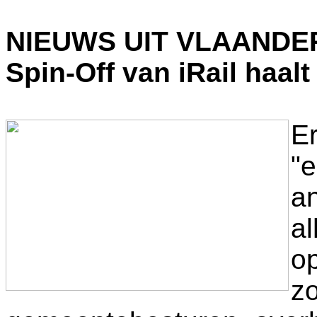
NIEUWS UIT VLAANDE
Spin-Off van iRail haalt
Er
"e
an
al
o
z