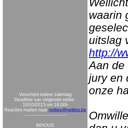
Wellich
waarin 
geselec
uitslag 
http://
Aan de 
jury en
onze ha
Verschijnt iedere zaterdag
Deadline van volgende editie:
10/10/2013 om 16.00h
Reacties mailen naar
netties@netties.be
Omwille
INHOUD