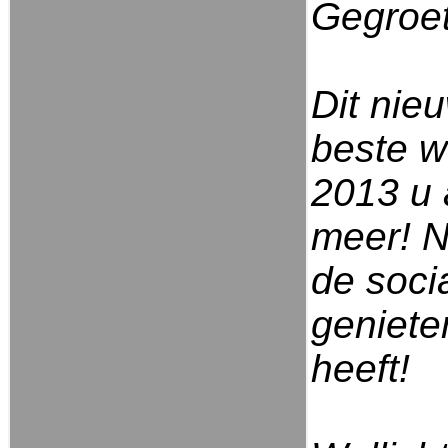
Gegroet
Dit nie
beste w
2013 u 
meer! N
de soci
geniete
heeft!