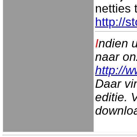
netties 
http://
I
ndien u
naar on
http://
Daar vi
editie. 
downloa