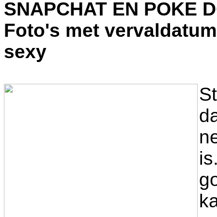
SNAPCHAT EN POKE D
Foto's met vervaldatum
sexy
S
da
n
i
go
ka