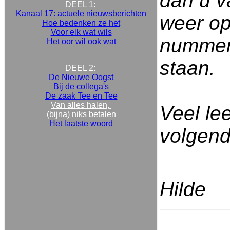
dan u v
DEEL 1:
Kanaal 17: actuele nieuwsberichten
weer op
Hoe bedenken ze het
Voor elk wat wils
nummer,
Het oor wil ook wat
staan.
DEEL 2:
De Nieuwe Oogst
Bij de collega's
De zaak Tee en Tee
Van alles halen,
Veel lee
(bijna) niks betalen
Het laatste woord
volgen
Hilde