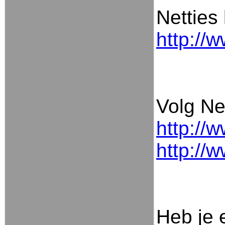
Netties
http://
Volg Net
http://
http://
Heb je