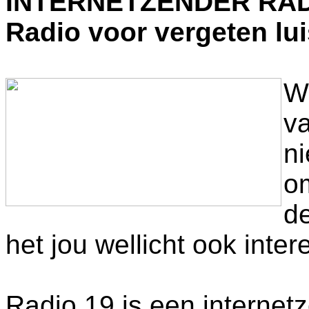
INTERNETZENDER RAD
Radio voor vergeten lui
Wi
va
ni
om
d
het jou wellicht ook inter
Radio 19 is een internet