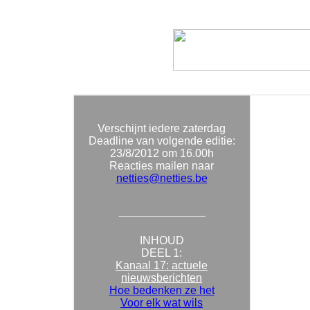
Verschijnt iedere zaterdag
Deadline van volgende editie:
23/8/2012
om 16.00h
Reacties mailen naar
netties@netties.be
INHOUD
DEEL 1:
Kanaal 17: actuele
nieuwsberichten
Hoe bedenken ze het
Voor elk wat wils