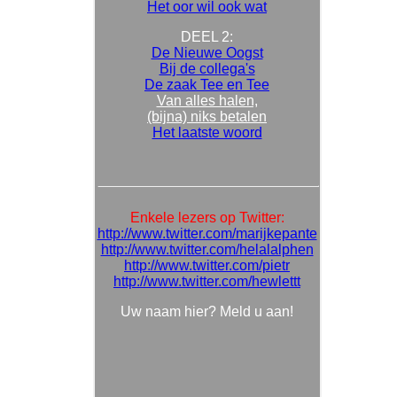
Het oor wil ook wat
DEEL 2:
De Nieuwe Oogst
Bij de collega's
De zaak Tee en Tee
Van alles halen,
(bijna) niks betalen
Het laatste woord
Enkele lezers op Twitter:
http://www.twitter.com/marijkepante
http://www.twitter.com/helalalphen
http://www.twitter.com/pietr
http://www.twitter.com/hewlettt
Uw naam hier? Meld u aan!