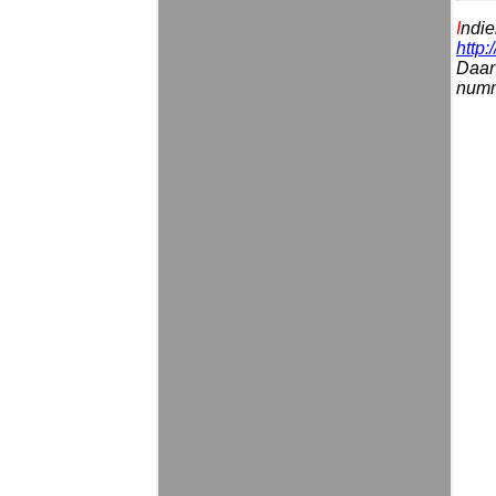
I
ndie
http:
Daar 
numme