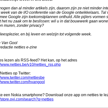
ogen dan al minder artikels zijn, daarom zijn ze niet minder i
 week van de I/O conferentie van de Google ontwikkelaars. Tal
mee Google zijn toekomstplannen onthuld. Alle pijlers vormen s
t het nu zaak om te beslissen: wil u in dat bouwwerk gaan wone
en muren, zonder privacy?
leesplezier, en bij leven en welzijn tot volgende week.
e Van Gool
edactie netties e-zine
ies lezen als RSS-feed? Het kan, op het adres
//www.netties.be/v10/netties_rss.php
Netties op Twitter:
//www.twitter.com/nettiesbe
//www.twitter.com/hvangool
je een Nokia smartphone? Download onze app om netties te le
//store.ovi.com/search?q=netties