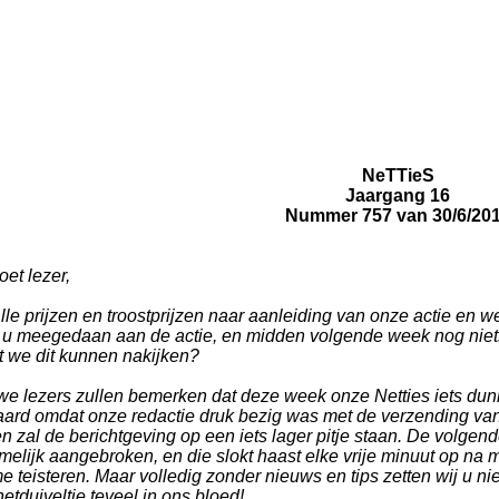
NeTTieS
Jaargang 16
Nummer 757 van 30/6/20
et lezer,
lle prijzen en troostprijzen naar aanleiding van onze actie en wed
 u meegedaan aan de actie, en midden volgende week nog niets
t we dit kunnen nakijken?
we lezers zullen bemerken dat deze week onze Netties iets dunn
raard omdat onze redactie druk bezig was met de verzending va
n zal de berichtgeving op een iets lager pitje staan. De volge
melijk aangebroken, en die slokt haast elke vrije minuut op na
e teisteren. Maar volledig zonder nieuws en tips zetten wij u nie
netduiveltje teveel in ons bloed!