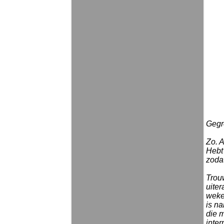
Gegro
Zo. A
Hebt
zoda
Trou
uite
weke
is na
die m
inter