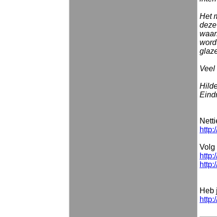
Het m
deze
waar
word
glaz
Veel 
Hild
Eindr
Nett
http:
Volg 
http:
http:
Heb 
http: