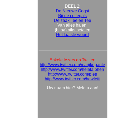
DEEL 2:
De Nieuwe Oogst
Bij de collega's
De zaak Tee en Tee
Van alles halen,
(bijna) niks betalen
Het laatste woord
Enkele lezers op Twitter:
http://www.twitter.com/marijkepante
http://www.twitter.com/helalalphen
http://www.twitter.com/pietr
http://www.twitter.com/hewlettt
Uw naam hier? Meld u aan!