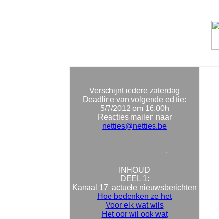
Verschijnt iedere zaterdag
Deadline van volgende editie:
5/7/2012
om 16.00h
Reacties mailen naar
netties@netties.be
INHOUD
DEEL 1:
Kanaal 17: actuele nieuwsberichten
Hoe bedenken ze het
Voor elk wat wils
Het oor wil ook wat