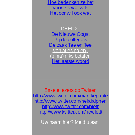
Hoe bedenken ze het
Voor elk wat wils
Het oor wil ook wat
DEEL 2:
De Nieuwe Oogst
Bij de collega's
De zaak Tee en Tee
Van alles halen,
(bijna) niks betalen
Het laatste woord
Enkele lezers op Twitter:
http://www.twitter.com/marijkepante
http://www.twitter.com/helalalphen
http://www.twitter.com/pietr
http://www.twitter.com/hewlettt
Uw naam hier? Meld u aan!