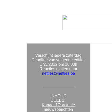
Verschijnt iedere zaterdag
Deadline van volgende editie:
17/5/2012
om 16.00h
Reacties mailen naar
netties@netties.be
INHOUD
DEEL 1:
Kanaal 17: actuele
nieuwsberichten