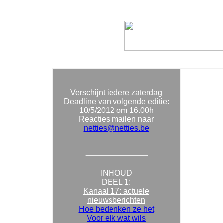
Verschijnt iedere zaterdag
Deadline van volgende editie:
10/5/2012
om 16.00h
Reacties mailen naar
netties@netties.be
INHOUD
DEEL 1:
Kanaal 17: actuele
nieuwsberichten
Hoe bedenken ze het
Voor elk wat wils