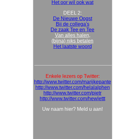
Het oor wil ook wat
DEEL 2:
De Nieuwe Oogst
Bij de collega's
De zaak Tee en Tee
Van alles halen,
(bijna) niks betalen
Het laatste woord
Enkele lezers op Twitter:
http://www.twitter.com/marijkepante
http://www.twitter.com/helalalphen
http://www.twitter.com/pietr
http://www.twitter.com/hewlettt
Uw naam hier? Meld u aan!