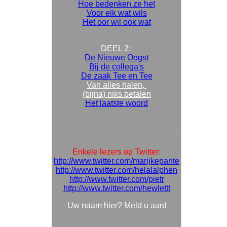
Hoe bedenken ze het
Voor elk wat wils
Het oor wil ook wat
DEEL 2:
De Nieuwe Oogst
Bij de collega's
De zaak Tee en Tee
Van alles halen,
(bijna) niks betalen
Het laatste woord
Enkele lezers op Twitter:
http://www.twitter.com/marijkepante
http://www.twitter.com/helalalphen
http://www.twitter.com/pietr
http://www.twitter.com/hewlettt
Uw naam hier? Meld u aan!