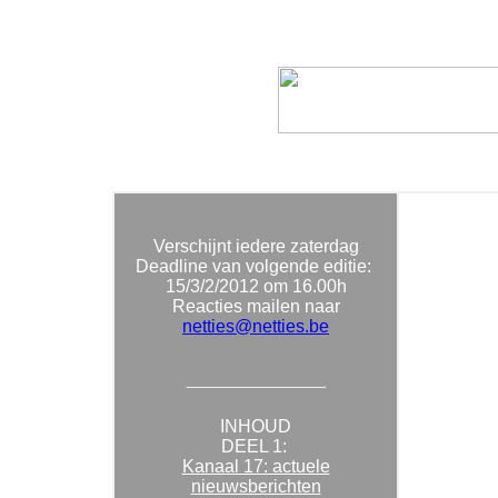
Verschijnt iedere zaterdag
Deadline van volgende editie:
15/3/2/2012
om 16.00h
Reacties mailen naar
netties@netties.be
INHOUD
DEEL 1:
Kanaal 17: actuele
nieuwsberichten