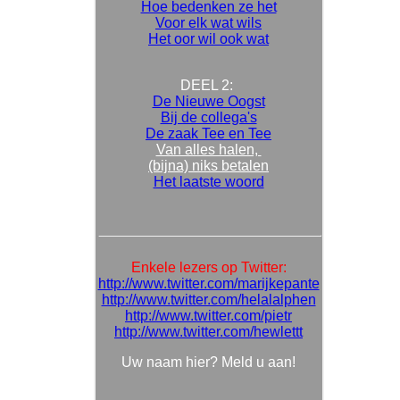
Hoe bedenken ze het
Voor elk wat wils
Het oor wil ook wat
DEEL 2:
De Nieuwe Oogst
Bij de collega's
De zaak Tee en Tee
Van alles halen,
(bijna) niks betalen
Het laatste woord
Enkele lezers op Twitter:
http://www.twitter.com/marijkepante
http://www.twitter.com/helalalphen
http://www.twitter.com/pietr
http://www.twitter.com/hewlettt
Uw naam hier? Meld u aan!