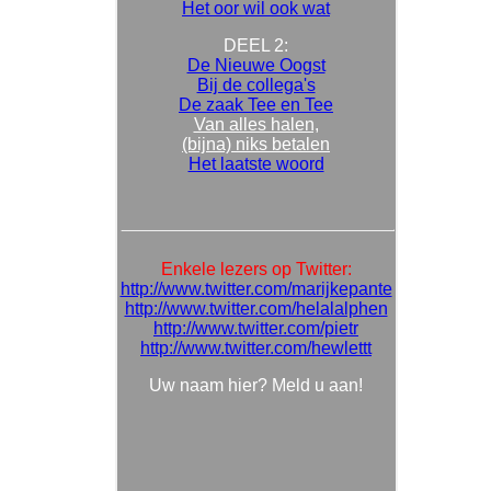
Het oor wil ook wat
DEEL 2:
De Nieuwe Oogst
Bij de collega's
De zaak Tee en Tee
Van alles halen,
(bijna) niks betalen
Het laatste woord
Enkele lezers op Twitter:
http://www.twitter.com/marijkepante
http://www.twitter.com/helalalphen
http://www.twitter.com/pietr
http://www.twitter.com/hewlettt
Uw naam hier? Meld u aan!