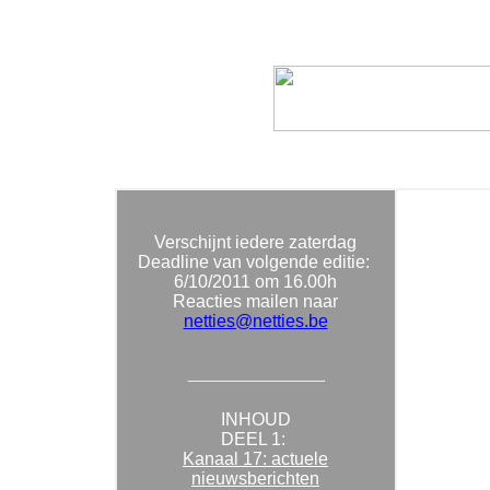
Verschijnt iedere zaterdag
Deadline van volgende editie:
6/10/2011
om 16.00h
Reacties mailen naar
netties@netties.be
INHOUD
DEEL 1:
Kanaal 17: actuele
nieuwsberichten