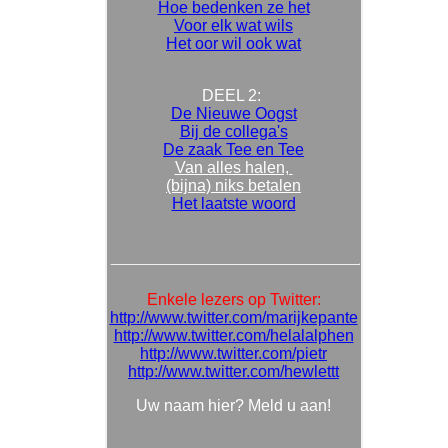
Hoe bedenken ze het
Voor elk wat wils
Het oor wil ook wat
DEEL 2:
De Nieuwe Oogst
Bij de collega's
De zaak Tee en Tee
Van alles halen,
(bijna) niks betalen
Het laatste woord
Enkele lezers op Twitter:
http://www.twitter.com/marijkepante
http://www.twitter.com/helalalphen
http://www.twitter.com/pietr
http://www.twitter.com/hewlettt
Uw naam hier? Meld u aan!